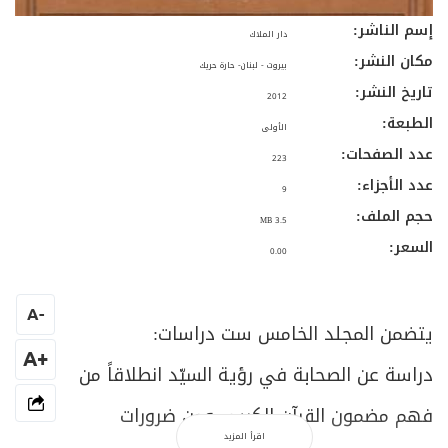
إسم الناشر:
دار الملاك
مكان النشر:
بيروت - لبنان- حارة حريك
تاريخ النشر:
2012
الطبعة:
الأولى
عدد الصفحات:
223
عدد الأجزاء:
9
حجم الملف:
3.5 MB
السعر:
0.00
A
-
يتضمن المجلد الخامس ست دراسات:
+A
دراسة عن الصحابة في رؤية السيّد انطلاقاً من
فهم مضمون القرآن الكريم، ومن ضرورات
اقرأ المزيد