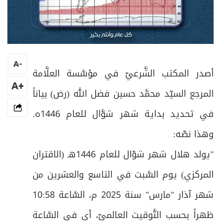
A
-
أصدر المكتب الشَّرعيّ في مؤسَّسة العلَّامة
+A
المرجع السيّد محمَّد حسين فضل الله (رض) بياناً
في تحديد بداية شهر شوَّال للعام 1446ه.
وهذا نصّه:
"يولد هلال شهر شوّال للعام 1446هـ (الاقتران
المركزي) يوم السَّبت في التاسع والعشرين من
شهر آذار "مارس" سنة 2025 م، السَّاعة 10:58
ظهراً بحسب التَّوقيت العالميّ، أي في السَّاعة