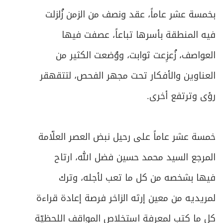
بخمسة عشر عاماً، عقد ونصف من الزمن زُلزلت
فيه المنطقة بأسرها تباعاً، عصفت فيها
العواصف، زُعزِعت ثوابت، ووُضعت الكثير من
العناوين والأفكار تحت مجهر الفحص، لتتقهقر
رؤى وترتفع أخرى.
خمسة عشر عاماً على رحيل نبض العصر العلّامة
المرجع السيد محمد حسين فضل الله، ارتاح
فيها بشخصه من كل ما تعب لأجله، وترك
لمريديه من معين إرثه الزاخر فرصة إعادة قراءة
كل ما كتب لمعرفة استخلاص المواقف اللحظيّة