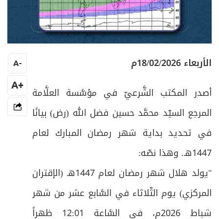
الأربعاء 18/02/2026م
A
-
+A
أصدر المكتب الشَّرعيّ في مؤسَّسة العلَّامة
المرجع السيّد محمَّد حسين فضل الله (رض) بيانًا
في تحديد بداية شهر رمضان المبارك لعام
1447هـ. وهذا نصّه:
"يولد هلال شهر رمضان لعام 1447هـ (الإقتران
المركزي) يوم الثّلاثاء في السَّابع عشر من شهر
شباط 2026م، في السَّاعة 12:01 ظهراً