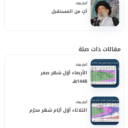
أخبار بينات
ردَّ عنَّا كيد الأعداء وشرّهم، واجمعنا على الخير
آتٍ من المستقبل
والهدى وكلمة التَّقوى، برحمتك يا أرحم
الرَّاحمين".
مقالات ذات صلة
أخبار بينات
الأربعاء أوّل شهر صفر
1448هـ
أخبار بينات
الثلاثاء أوّل أيّام شهر محرّم