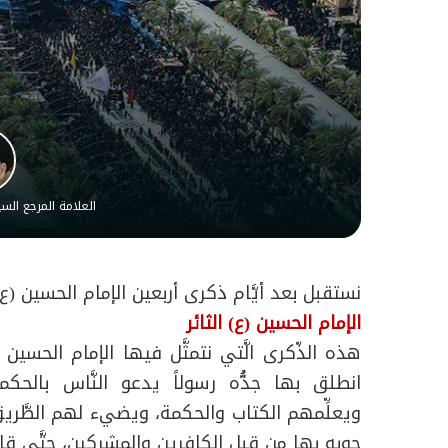
العلامة المرجع ال
نستقبل بعد أيَّام ذكرى أربعين الإمام الحسين (ع)
الإمام الحسين (ع) الثائر
هذه الذّكرى الَّتي نتمثَّل فيها الإمام الحسين
انطلق بها جدُّه رسولاً يدعو النَّاس بالح
ويعلِّمهم الكتاب والحكمة، ويضيء لهم الطَّريق، و
جوبه بها من قبل الكافرين والمشركين، حتَّى قا