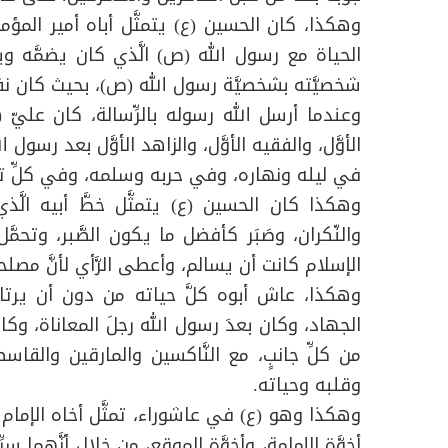
وهكذا، كان الحسين (ع) يتمثَّل أباه أمير المؤم
الحياة مع رسول الله (ص) الَّذي كان يضمَّه ويحض
شخصيَّته بشخصيَّة رسول الله (ص)، بحيث كان 
وعندما أرسل الله رسوله بالرِّسالة، كان عليّ (ع) 
الأوَّل، والفقيه الأوَّل، والزاهد الأوَّل بعد رسول 
في ليله ونهاره، وفي حربه وسلمه، وفي كلِّ تج
وهكذا كان الحسين (ع) يتمثَّل خطَّ أبيه الَّ
والنّكران، وصَبَر كأفضل ما يكون الصَّبر، وتحمَّ
الإسلام كانت أن يسالم، وأعطى الرَّأي لأنَّ مصل
وهكذا، عاش أبوه كلَّ حياته من دون أن يرتاح
الجهاد، وكان بعدَ رسول الله رجلَ المعاناة، وكان
من كلِّ جانبٍ، مع النَّاكسين والمارقين والقاس
وقلبه وحياته.
وهكذا وهو (ع) في عاشوراء، تمثَّل أخاه الإما
أخوَّة الإمامة، وأخوَّة الموقع، من خلال أنَّهما سي