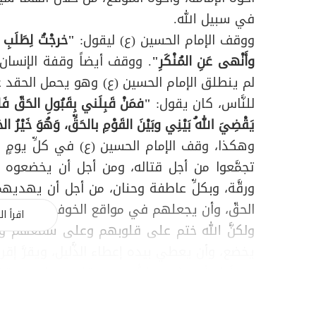
في سبيل الله.
ووقف الإمام الحسين (ع) ليقول:
"خرجْتُ لِطَلَبِ ال
وأَنْهى عَنِ المُنْكَرِ"
. ووقف أيضاً وقفة الإنسان الّ
لم ينطلق الإمام الحسين (ع) وهو يحمل الحقد ع
للنَّاس، كان يقول:
"فمَنْ قَبِلَني بِقَبُولِ الحَقّ فَاللهُ
يَقْضِيَ اللهُ بَيْنِي وبَيْنَ القَوْمِ بالحَقِّ، وَهُوَ خَيْرُ ا
وهكذا، وقف الإمام الحسين (ع) في كلِّ يومٍ من 
تجمَّعوا من أجل قتاله، ومن أجل أن يخضعوه لس
ورقَّة، وبكلِّ عاطفة وحنان، من أجل أن يهديه
الحقّ، وأن يجعلهم في مواقع الخوف من الله، وا
اقرأ ال
ولكنَّ الله ختم على قلوبهم وعلى سمعهم وع
يخضع، وأن يعطي بيده إعطاء الذَّليل، ويقرَّ إقرار
من أجل أن يشهد الله على قلبه وعلى موقفه،
الحياة مع جدِّه، وأنَّه المخلص له سبحانه في كلّ
وهكذا انطلق الإمام الحسين (ع) في هذه الثَّ