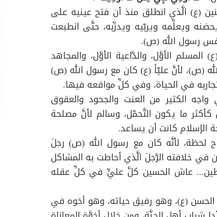
نين (ع) الَّذي انطلق منذ أن فتح عينيه على
نه ويعلِّمه ويربّيه ويدرِّبه، حتَّى انطبعت
نفس رسول الله (ص).
المسلم الأوَّل، والدَّاعية الأوَّل، والمجاهد
الله (ص)، لأنَّ عليّاً (ع) كان مع رسول الله (ص)
اربه في الحياة، وفي كلِّ مواقعه فيها.
ذي واجه الكثير من العنت والجحود والعقوق
ل كأكثر ما يكون التَّحمّل، وسالم لأنَّ مصلحة
حة الإسلام كانت أن يساعد.
 لحظة، لأنَّه كان مع رسول الله (ص) رجلَ
 في خلافته الرَّجلَ الَّذي أحاطت به المشاكل
طين... عاش الحسين كلَّ عليٍّ في كلِّ عقله
م الحسن (ع)، وهو رفيق حياته، وهو أخوه في
ِّدا شباب أهل الجنَّة، ومن خلال أخوَّة المعاناة