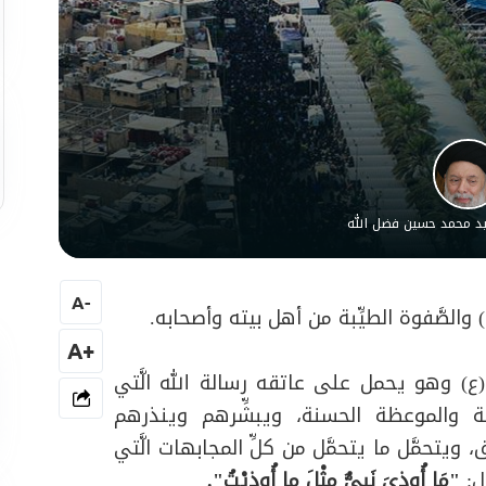
سيد محمد حسين فضل الله
A
-
 والصَّفوة الطيِّبة من أهل بيته وأصحابه.
+A
 (ع) وهو يحمل على عاتقه رسالة الله الَّتي
كمة والموعظة الحسنة، ويبشِّرهم وينذرهم
يتحمَّل ما يتحمَّل من كلِّ المجابهات الَّتي
ل:
"مَا أُوذِيَ نَبِيٌّ مِثْلَ ما أُوذِيْتُ".