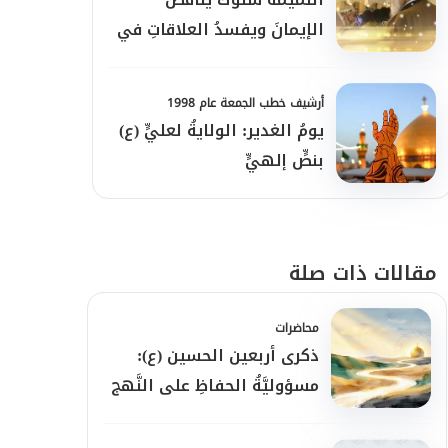
الإيمانَ ويفسدُ العلاقاتِ في
المجتمع
أرشيف خطب الجمعة عام 1998
يومُ الغدير: الولايةُ لعليٍّ (ع)
بنصٍّ إلهيٍّ
مقالات ذات صلة
محاضرات
ذكرى أربعين الحسين (ع):
مسؤوليَّةُ الحفاظِ على النَّهج
والرِّسالة