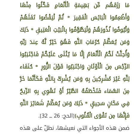
مَا رَزَقَهُم مِّن بَهِيمَةِ الْأَنْعَامِ فَكُلُوا مِنْهَا
وَأَطْعِمُوا الْبَائِسَ الْفَقِيرَ * ثُمَّ لْيَقْضُوا تَفَثَهُمْ
وَلْيُوفُوا نُذُورَهُمْ وَلْيَطَّوَّفُوا بِالْبَيْتِ الْعَتِيقِ * ذَلِكَ
وَمَن يُعَظِّمْ حُرُمَاتِ اللَّهِ فَهُوَ خَيْرٌ لَّهُ عِندَ رَبِّهِ
وَأُحِلَّتْ لَكُمُ الْأَنْعَامُ إِلَّا مَا يُتْلَى عَلَيْكُمْ فَاجْتَنِبُوا
الرِّجْسَ مِنَ الْأَوْثَانِ وَاجْتَنِبُوا قَوْلَ الزُّورِ * حُنَفَاء
لِلَّهِ غَيْرَ مُشْرِكِينَ بِهِ وَمَن يُشْرِكْ بِاللَّهِ فَكَأَنَّمَا خَرَّ
مِنَ السَّمَاء فَتَخْطَفُهُ الطَّيْرُ أَوْ تَهْوِي بِهِ الرِّيحُ
فِي مَكَانٍ سَحِيقٍ * ذَلِكَ وَمَن يُعَظِّمْ شَعَائِرَ اللَّهِ
فَإِنَّهَا مِن تَقْوَى الْقُلُوبِ}
[الحج: 26 ـــ 32].
ضمن هذه الأجواء التي نعيشها، نطلّ على هذه