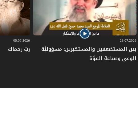
وليسجدوا لله وحده، لا يركعون إلاّ لله، ولا
يسجدون لأيّة قوّة، اجعل بيتي طاهراً لهؤلاء،
ثمّ بعد أن تكمل بناء البيت وترسي قواعده
05.07.2026
29.07.2026
وتطهّر أجواءه، عند ذلك
{وَأَذِّن فِي النَّاسِ
بين المستضعفين والمستكبرين: مسؤوليَّة
ربّ رحماك
الوعي وصناعة القوَّة
بِالْحَجِّ}
، ارفع الأذان ـــ كناية عن النداء ـــ ارفع
الصوت العالي، قد لا يسمعك إلاّ الذين هم
حولك، لأنَّ صوتك لا يبلغ مدىً واسعاً، ولكن
عندما يكون صوتك هو صوت الله وصوت
الرسالة، فإنّه سيتحرّك ليدخل في أصلاب الرجال،
وفي أرحام النساء، فينقله كلّ جيل إلى الجيل
الذي بعده، لأنّه ليس صوت إبراهيم كشخص،