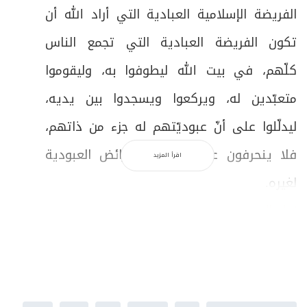
الفريضة الإسلامية العبادية التي أراد الله أن
تكون الفريضة العبادية التي تجمع الناس
كلّهم، في بيت الله ليطوفوا به، وليقوموا
متعبّدين له، ويركعوا ويسجدوا بين يديه،
ليدلّلوا على أنّ عبوديّتهم له جزء من ذاتهم،
فلا ينحرفون عنها ليقدّموا فرائض العبودية
اقرأ المزيد
لغيره.
نداء الحج
هذا النداء الإلهيّ انطلق منذ انطلقت الرسالات
في دورها الاجتماعي، لأنَّ الرسالات قبل النبيّ
إبراهيم (عليه السلام)، في الفترة الواقعة بينه