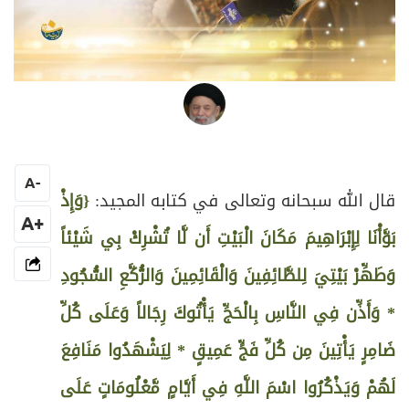
العلامة المرجع السيد محمد حسين فضل الله
A
-
قال الله سبحانه وتعالى في كتابه المجيد:
{وَإِذْ
+A
بَوَّأْنَا لِإِبْرَاهِيمَ مَكَانَ الْبَيْتِ أَن لَّا تُشْرِكْ بِي شَيْئاً
وَطَهِّرْ بَيْتِيَ لِلطَّائِفِينَ وَالْقَائِمِينَ وَالرُّكَّعِ السُّجُودِ
* وَأَذِّن فِي النَّاسِ بِالْحَجِّ يَأْتُوكَ رِجَالاً وَعَلَى كُلِّ
ضَامِرٍ يَأْتِينَ مِن كُلِّ فَجٍّ عَمِيقٍ * لِيَشْهَدُوا مَنَافِعَ
لَهُمْ وَيَذْكُرُوا اسْمَ اللَّهِ فِي أَيَّامٍ مَّعْلُومَاتٍ عَلَى