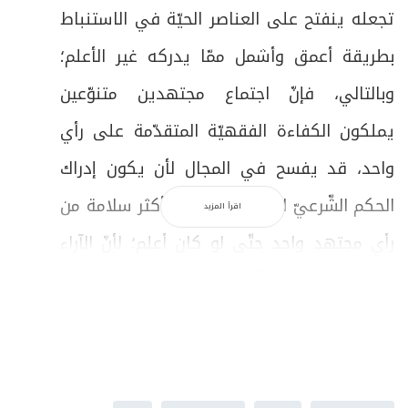
تجعله ينفتح على العناصر الحيّة في الاستنباط
بطريقة أعمق وأشمل ممّا يدركه غير الأعلم؛
وبالتالي، فإنّ اجتماع مجتهدين متنوّعين
يملكون الكفاءة الفقهيّة المتقدّمة على رأي
واحد، قد يفسح في المجال لأن يكون إدراك
الحكم الشّرعيّ الواقعيّ بطريقة أكثر سلامة من
اقرأ المزيد
رأي مجتهد واحد حتّى لو كان أعلم؛ لأنّ الآراء
المجتمعة عادةً تمثّل دراسة متكاملة أكثر من
الدّراسة الفرديّة. وعليه، لا تكون مسألة
الأعلميّة ذات موضوع أمام التعدّديَّة الاجتهاديّة
في المجلس الفقهي المفترض.