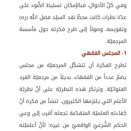
وفي كلّ الأحوال، فبالإمكان تسليط الضَّوء على
عدّة نظرات كانت محطّ نقد السيّد فضل الله (ره)
وتقويمه، وصولاً إلى طرح فكرته حول مأسسة
المرجعيّة.
1- المجلس الفقهي
تطرح الفكرة أن تتشكّل المرجعيّة من مجلس
يضمّ عدداً من الفقهاء، بديلاً من مرجعيّة الفرد
الفتوائيّة. وترتكز هذه النظريّة على أنَّ نظريّة
الأعلم التي يلتزمها الكثيرون، تنشأ من فكرة أنّ
كفاءته العلميّة المتقدّمة تجعله أقرب إلى وعي
الحكم الشَّرعيّ الواقعيّ من غيره؛ لأنَّ أعلميّته