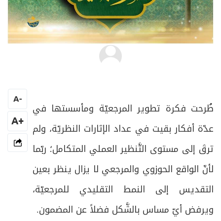
سماحة السيد الدكتور جعفر فضل الله
A
-
طُرحت فكرة تطوير المرجعيّة ومأسستها في
+A
عدّة أفكار بقيت في عداد الإثارات النظريّة، ولم
ترقَ إلى مستوى التَّنظير العملي المتكامل؛ ربّما
لأنّ الواقع الحوزوي والمرجعي لا يزال ينظر بعين
التقديس إلى النمط التقليدي للمرجعيّة،
ويرفض أيّ مساس بالشَّكل فضلاً عن المضمون.