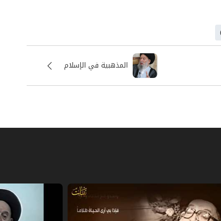
وسنّة نبيّه" . ولست أدري كيف فهم هذا
وايات أهل البيت(ع)!
المذهبية في الإسلام
ج تفسيري فقهي لديكم في التّعامل مع
الآيات هي التي تخصِّص الروايات في بعض
خاطئ لهذه المفردة، وعدم استيعاب الآخر
بل قليل، نقف على القاعدة الفكريّة الّتي
شتملة على بعض المفاهيم والأحكام الّتي
حيث تكون العناوين القرآنيّة في ظواهرها
 الحديث أو ذاك أو رفضه.
فٍ أَوْ تَسْرِيحٌ بِإِحْسَانٍ}
، نجد أنّ الآية تمثِّل