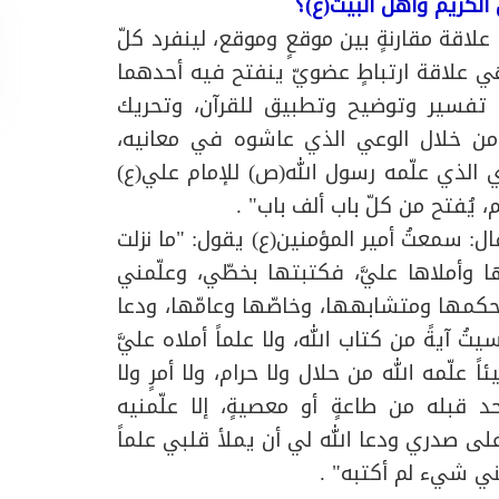
الكريم وأهل البيت(ع)؟
علاقة مقارنةٍ بين موقعٍ وموقع، لينفرد كلّ
هي علاقة ارتباطٍ عضويّ ينفتح فيه أحدهما
ة تفسير وتوضيح وتطبيق للقرآن، وتحريك
 من خلال الوعي الذي عاشوه في معانيه،
ي الذي علّمه رسول الله(ص) للإمام علي(ع)
، يُفتح من كلّ باب ألف باب" .
 سمعتُ أمير المؤمنين(ع) يقول: "ما نزلت
ا وأملاها عليَّ، فكتبتها بخطّي، وعلّمني
كمها ومتشابهها، وخاصّها وعامّها، ودعا
يةً من كتاب الله، ولا علماً أملاه عليَّ
 علّمه الله من حلال ولا حرام، ولا أمرٍ ولا
 قبله من طاعةٍ أو معصيةٍ، إلا علّمنيه
لى صدري ودعا الله لي أن يملأ قلبي علماً
تني شيء لم أكتبه" .