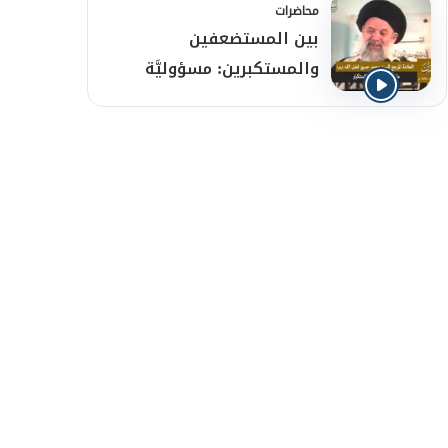
محاضرات
بين المستضعفين
والمستكبرين: مسؤوليَّة
الوعي وصناعة القوَّة