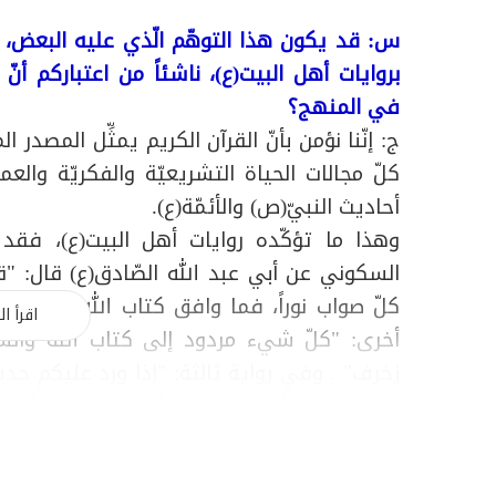
س: قد يكون هذا التوهّم الّذي عليه البعض، 
بروايات أهل البيت(ع)، ناشئاً من اعتباركم أنّ
في المنهج؟
ج: إنّنا نؤمن بأنّ القرآن الكريم يمثِّل المصدر
كلّ مجالات الحياة التشريعيّة والفكريّة والع
أحاديث النبيّ(ص) والأئمّة(ع).
وهذا ما تؤكّده روايات أهل البيت(ع)، ف
السكوني عن أبي عبد الله الصّادق(ع) قال: "ق
كلّ صواب نوراً، فما وافق كتاب الله فخذوه،
اقرأ ال
أخرى: "كلّ شيء مردود إلى كتاب الله والس
زخرف" . وفي رواية ثالثة: "إذا ورد عليكم حدي
قول رسول الله(ص)، وإلا فالّذي جاءكم به أولى 
وفي رواية رابعة عن سدير قال: كان أبو جعفر ال