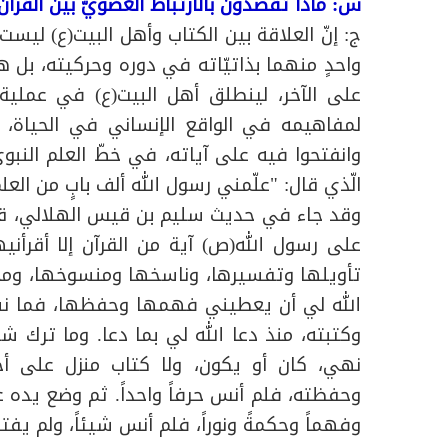
س: ماذا تقصدون بالارتباط العضويّ بين القرآن 
ج: إنّ العلاقة بين الكتاب وأهل البيت(ع) ليست 
واحدٍ منهما بذاتيّاته في دوره وحركيته، بل 
على الآخر، لينطلق أهل البيت(ع) في عملي
لمفاهيمه في الواقع الإنساني في الحياة،
وانفتحوا فيه على آياته، في خطّ العلم النبو
الّذي قال: "علّمني رسول الله ألف بابٍ من العلم
وقد جاء في حديث سليم بن قيس الهلالي، قال:
على رسول الله(ص) آية من القرآن إلا أقرأنيه
تأويلها وتفسيرها، وناسخها ومنسوخها، ومح
الله لي أن يعطيني فهمها وحفظها، فما نسيتُ آ
وكتبته، منذ دعا الله لي بما دعا. وما ترك شيئاً
نهي، كان أو يكون، ولا كتاب منزل على أحد
وحفظته، فلم أنس حرفاً واحداً. ثم وضع يده ع
وفهماً وحكمةً ونوراً، فلم أنس شيئاً، ولم يف