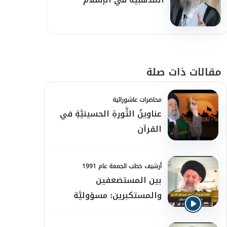
مقالات ذات صلة
محاضرات عاشورائية
عناوينُ الثَّورةِ الحسينيَّةِ في
القرآن
أرشيف خطب الجمعة عام 1991
بين المستضعفين
والمستكبرين: مسؤوليَّة
الوعي وصناعة القوَّة