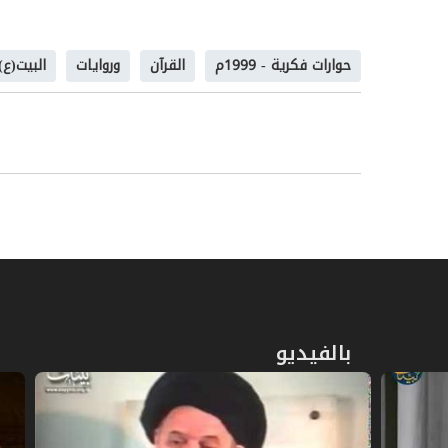
"لا تصدق علمنا إلا بما يوافق كتاب الله 
المستشكل من ذلك، أنّ المنهج لا يعتمد على ر
حوارات فكرية - 1999م
القرآن
وروايات
البيت(ع)
بين الكتاب والسنّة
س: قد تكون تلك الشّبهة منطلقةً من منه
النصوص القرآنيّة العامّة، يتلخّص في أنّ 
الأحيان، وليس العكس. ربما يكون الفهم ال
لأبعادها، هو الذي يخلق عنده ذلك التوهّم؟
ج: إننا في ضوء روايات العرض الّتي ذكرتها ق
تشكّل معياراً للحكم على كلّ الأحاديث الم
تتنافى مع روح القرآن في خطوطه العامّة، ب
بالفيديو
المفهوميّة، هي الأساس في قبول مضمون هذا
فمثلاً، إذا قرأنا قوله تعالى:
{فَإِمْسَاكٌ بِمَعْرُو