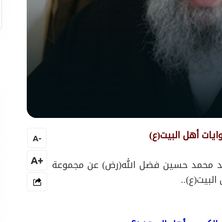
وايات أهل البيت(ع)
A
-
+A
يّد محمد حسين فضل الله(رض) عن مجموعة
البيت(ع)..