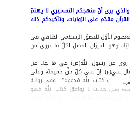
والذي يرى أنّ منهجكم التفسيري لا يهتمّ
 القرآن مقدّم على الرّوايات، وتأكيدكم ذلك
 المعصوم الأوّل للتصوّر الإسلامي الصّافي في
مليّة، وهو الميزان الفصل لكلّ ما يروى من
قد روي عن رسول الله(ص) في ما جاء عن
ال علي(ع): إنّ على كلّ حقٍّ حقيقة، وعلى
 وما خالف كتاب الله فدعوه" . وفي رواية
مزيد
نّة، وكلّ حديث لا يوافق كتاب الله فهو
ث، فوجدتم له شاهداً من كتاب الله، أو من
به" .
باقر(ع)، وأبو عبد الله الصّادق(ع) يقولان: