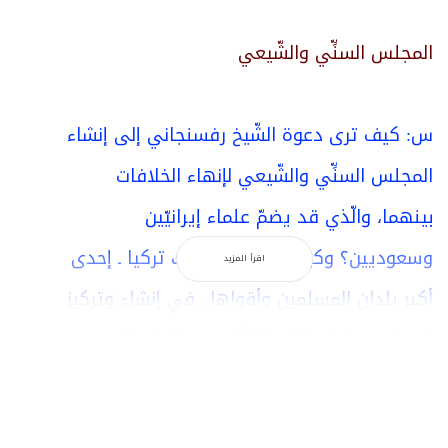
المجلس السنِّي والشّيعي
س: كيف ترى دعوة الشّيخ رفسنجاني إلى إنشاء
المجلس السنِّي والشّيعي لإنهاء الخلافات
بينهما، والّذي قد يضمّ علماء إيرانيّين
وسعوديين؟ وكيف يساعد اشتراك تركيا ـ إحدى
اقرأ المزيد
أكبر بلدان المسلمين وأقواها ـ في إنشاء وتركيز
المجلس من المذهبين الشّيعي والسنيّ؟
السيّد فضل الله: إنّنا مع أيّ توّجهٍ سياسيّ أو