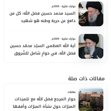
ممكن. ونحن نرى أنّ توسيع هذه المجالات
حوارات فكرية - 2009م
السيد محمد حسين فضل الله: كل من
لتشمل دولاً وشخصيّاتٍ وأحزاباً، من شأنه أن يعزّز
دافع عن حرية وطنه هو شهيد
منحى الاتّحاد والتّقارب، ويحول دون تسلّلٍ باذري
بذور الفتن ومفتعلي الخلافات ومدبّري
حوارات فكرية - 2009م
المؤامرات والمكائد لتحريض شعوب الأمّة
آية الله العظمى السيّد محمّد حسين
فضل الله، في حوارٍ شامل للشّروق
الإسلاميّة ودولها لمواجهة بعضهم بعضاً.
يؤكّد: الصّراع بين السنّة والشّيعة لا
يخدم سوى أمريكا وإسرائيل
ومن جهةٍ أخرى، فإنّنا نرى أنّ التّقارب بين
مقالات ذات صلة
المسلمين سوف يبدّد الهواجس، ويخلق مناخاتٍ
مقابلات
من الثقة، ويعزِّز المشتركات فيما بين المسلمين،
حوار المرجع فضل الله مع تلميذات
إلى أيّ مذهب انتموا، ويحول دون تحوّل
المبرّات حول نشأة المبرّات وأفقها