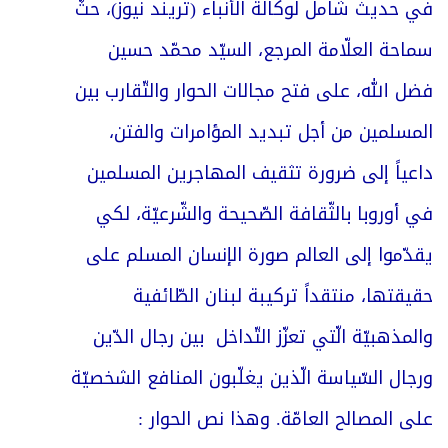
في حديث شامل لوكالة الأنباء (تريند نيوز)، حثّ
سماحة العلّامة المرجع، السيّد محمّد حسين
فضل الله، على فتح مجالات الحوار والتّقارب بين
المسلمين من أجل تبديد المؤامرات والفتن،
داعياً إلى ضرورة تثقيف المهاجرين المسلمين
في أوروبا بالثّقافة الصّحيحة والشّرعيّة، لكي
يقدّموا إلى العالم صورة الإنسان المسلم على
حقيقتها، منتقداً تركيبة لبنان الطّائفية
والمذهبيّة الّتي تعزّز التّداخل بين رجال الدّين
ورجال السّياسة الّذين يغلّبون المنافع الشخصيّة
على المصالح العامّة. وهذا نص الحوار :