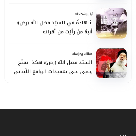
آراء وشهادات
شهادةٌ في السيّد فضل الله (رض):
أنبهُ مَنْ رأيْت مِن أقرانه
مقالات ودراسات
السيّد فضل الله (رض): هكذا تفتّح
وعيي على تعقيدات الواقع اللّبناني