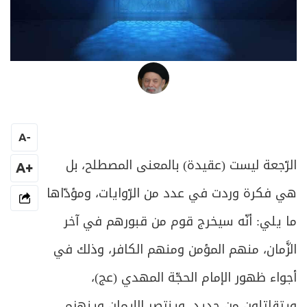
العلامة المرجع السيد محمد حسين فضل الله
A
-
الرّجعة ليست (عقيدة) بالمعنى المصطلح، بل
+A
هي فكرة وردت في عدد من الرّوايات، ومؤدّاها
ما يلي: أنّه سيخرج قوم من قبورهم في آخر
الزَّمان، منهم المؤمن ومنهم الكافر، وذلك في
أجواء ظهور الإمام الحجّة المهدي (عج)،
ويتقاتلون من جديد، وينتصر الإيمان وينهزم