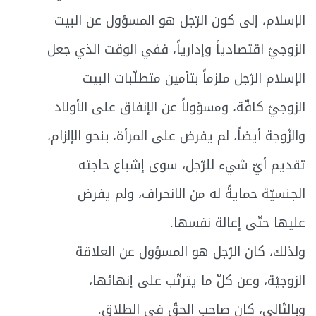
الإسلام، إلى كون الرّجل هو المسؤول عن البيت
الزوجيّ اقتصادياً وإدارياً، ففي الوقت الذي جعل
الإسلام الرّجل ملزماً بتأمين متطلّبات البيت
الزوجيّ كافّة، ومسؤولاً عن الإنفاق على الأولاد
والزّوجة أيضاً، لم يفرض على المرأة، بنحو الإلزام،
تقديم أيّ شيء للرّجل، سوى إشباع حاجته
الجنسيّة حمايةً له من الانحراف، ولم يفرض
عليها حتّى إعالة نفسها.
ولذلك، كان الرّجل هو المسؤول عن العلاقة
الزوجيّة، وعن كلّ ما يترتّب على إنهائها،
وبالتّالي، كان صاحب الحقّ في الطلاق.