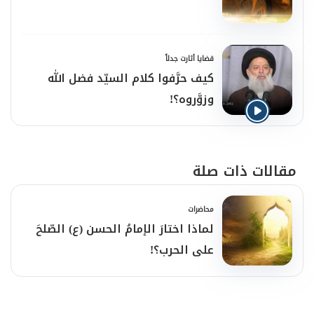
قضايا أثارت جدلاً
كيف حرَّفوا كلام السيّد فضل الله
وزوَّروه؟!
مقالات ذات صلة
محاضرات
لماذا اختارَ الإمامُ الحسن (ع) الصّلحَ
على الحرب؟!