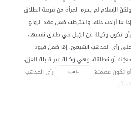
ولكنّ الإسلام لم يحرم المرأة من فرصة الطلاق
إذا ما أرادت ذلك، واشترطت ضمن عقد الزواج
بأن تكون وكيلة عن الرّجل في طلاق نفسها،
على رأي المذهب الشيعيّ، إمّا ضمن قيود
معيّنة أو مُطلقة، وهي وكالة غير قابلة للعزل،
أو تكون عصمتها في يدها على رأي المذهب
اقرأ المزيد
السنّي.
وهكذا، فإنّ الإسلام لم يغلق أمام المرأة باب
حقّ الطّلاق، فلها أن تشترطه لنفسها عند
دخول الحياة الزوجيّة.
إذاً، لا يوجد في المسألة إجحافٌ بحقّ المرأة، لأنَّ