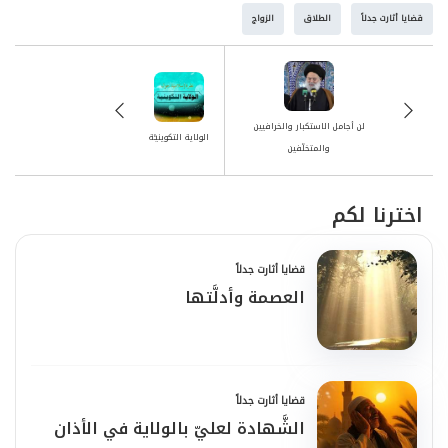
قضايا أثارت جدلاً
الطلاق
الزواج
الباب الذي أغلق عليها من جانب، فُتِح لها من
جوانب أخرى".
* من كتاب "دنيا المرأة".
لن أجامل الاستكبار والخرافيين
الولاية التكوينيـَّة
والمتخلّفين
اخترنا لكم
قضايا أثارت جدلاً
العصمة وأدلَّتها
قضايا أثارت جدلاً
الشَّهادة لعليّ بالولاية في الأذان