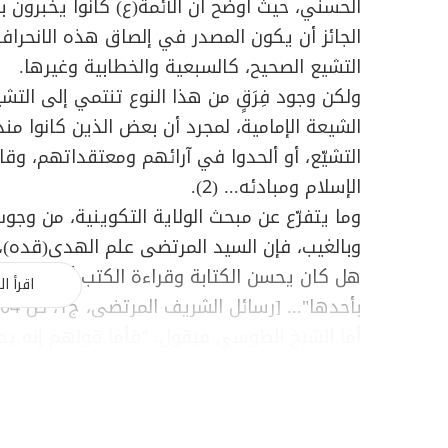
الحسني، حيث أوضح أن الأئمة(ع) كانوا يخبرون 
الجائز أن يكون المصدر في إلصاق هذه الانحراف
التشيع الصحيح، كالسبعية والخطابية وغيرها.
ولكن وجود فِرَقٍ من هذا النوع تنتمي إلى التش
الشيعة الإمامية، لمجرد أن بعض الذين كانوا
التشيّع، أو ألحدوا في آرائهم ومعتقداتهم، وقا
الإسلام ومبادئه... (2).
وما يتفرّع عن مبحث الولاية التكوينية، من وجوب
وبالغيب، فإن السيد المرتضى علم الهدى(قده)،
هل كان يحسن الكتابة وقراءة الكتب أو لا؟ فأجا
اقرأ ال
بأحدها"... [رسائل الشريف المرتضى، ج1، ص 104].
أما الشيخ الطوسي فيقول: "فأما قولهم إنه يجب 
فلا شبهة في بطلانه، لأن من المعلوم أن جميع ذل
في شيء من ذلك، فكيف يلزم ما الإمام حاكم فيه
(3).