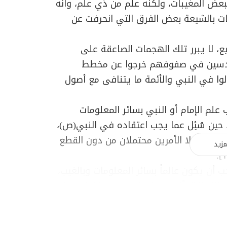
ببعض المغيبات، ولكنه علم من ذي علم، وأنه
ات بالشيعة بعض الفرق التي انحرفت عن
يع، لا يبرر تلك الهجمات الصاعقة على
 مندسين في صفوفهم خرجوا عن مخطط
لوا في النبي والأئمة ما يتنافى مع أصول
 علم الإمام أو النبي بسائر المعلومات
 حين سُئِل عما يجب اعتقاده في النبي(ص)،
ب: بأن كِلا الأمرين محتملان من دون القطع
مزيد
أن يكون عالماً بسائر المعلومات وبالغيب،
ك لا تعلّق له بباب الدين، ولا الإمام حاكم
 شيء ليس هو إماماً فيه ولا حاكماً؟"...