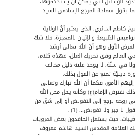
ود الوسائل التي يمكن أن يستخدموها،
ا يقول سماحة المرجع الإسلامي السيد
خ كاظم الحائري، الذي يعتبر أنَّ الولاية
واميس الطّبيعة والإتيان بالمعجزة، فلا شكّ
الفرض الأول وهو أنّ الله تعالى أرشد
 في العالم وفق تحريك العلل، فهذه كلام،
ولا في سنّة، لا يوجد عليه دليل مخالف
ة دينيَّة تمنع عن القول بذلك.
إليهم الأمور، فكما أن الله تبارك وتعالى
كذلك نفترض الإمام(ع) وكأنه يحل محل الله
في روحه يرجع إلى التفويض أو إلى شقّ من
لا جبر ولا تفويض... (1) .
لمغيبات، حيث يستغل الحاقدون بعض المرويات
 ذلك العلامة المقدس السيد هاشم معروف