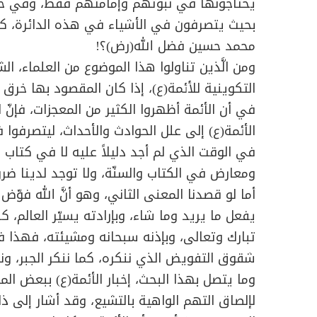
يحتاجونها في نبوتهم وإمامتهم فقط، وفي حد
بحيث يتصرفون في الأشياء في هذه الدائرة، كم
محمد حسين فضل الله(رض)؟!
ومن الَّذين تناولوا هذا الموضوع من العلماء، الشي
التكوينية للأئمة(ع)، إذا كان المقصود بها خرق ن
في أن الأئمة أظهروا الكثير من المعجزات، فإنّ 
الأئمة(ع) إلى علل الحوادث والأحداث، ليتصرفوا
في الوقت الذي لم أجد دليلاً عليه لا في كتاب 
ومعارض في الكتاب والسنّة، ولا توجد لدينا ضرور
أما لو قصدنا المعنى الثاني، وهو أنَّ الله فوّض 
يفعل ما يريد وما شاء، وبإرادته يسيّر العالم، 
تبارك وتعالى، وبإذنه سبحانه ومشيئته، فهذا 
شقوق التفويض الذي ننكره، كما ننكر الجبر، ونقول 
وما يتصل بهذا البحث، إخبار الأئمة(ع) ببعض ا
لإلصاق التهم الواهية بالتشيع، وقد أشار إلى