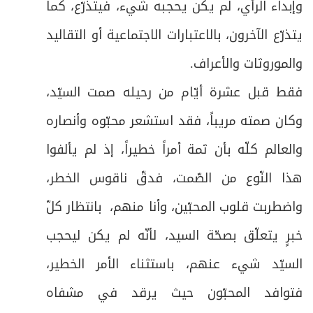
وإبداء الرأي، لم يكن يحجبه شيء، فيتذرّع، كما
يتذرّع الآخرون، بالاعتبارات الاجتماعية أو التقاليد
والموروثات والأعراف.
فقط قبل عشرة أيّام من رحيله صمت السيّد،
وكان صمته مريباً، فقد استشعر محبّوه وأنصاره
والعالم كلّه بأن ثمة أمراً خطيراً، إذ لم يألفوا
هذا النّوع من الصّمت، فدقّ ناقوس الخطر،
واضطربت قلوب المحبّين، وأنا منهم، بانتظار كلّ
خبرٍ يتعلّق بصحّة السيد، لأنّه لم يكن ليحجب
السيّد شيء عنهم، باستثناء الأمر الخطير،
فتوافد المحبّون حيث يرقد في مشفاه