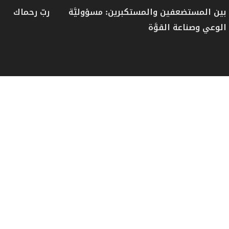
بين المستضعفين والمستكبرين: مسؤوليَّة
ربّ رحماك
الوعي وصناعة القوَّة