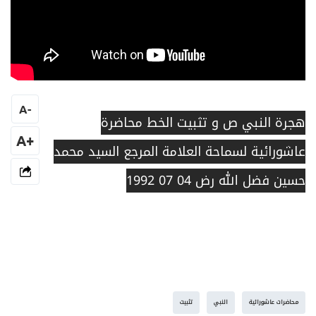
A
-
هجرة النبي ص و تثبيت الخط محاضرة
+A
عاشورائية لسماحة العلامة المرجع السيد محمد
حسين فضل الله رض 04 07 1992
محاضرات عاشورائية
النبي
تثبيت