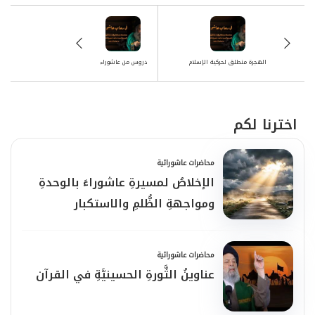
الهجرة منطلق لحركية الإسلام
دروس من عاشوراء
اخترنا لكم
محاضرات عاشورائية
الإخلاصُ لمسيرةِ عاشوراءَ بالوحدةِ
ومواجهةِ الظُّلمِ والاستكبار
محاضرات عاشورائية
عناوينُ الثَّورةِ الحسينيَّةِ في القرآن