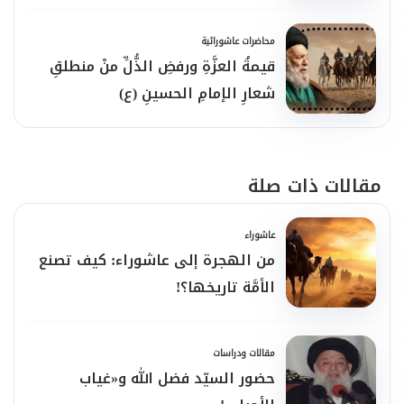
محاضرات عاشورائية
قيمةُ العزَّةِ ورفضِ الذُّلِّ منْ منطلقِ
شعارِ الإمامِ الحسينِ (ع)
مقالات ذات صلة
عاشوراء
من الهجرة إلى عاشوراء: كيف تصنع
الأمَّة تاريخها؟!
مقالات ودراسات
حضور السيّد فضل الله و«غياب