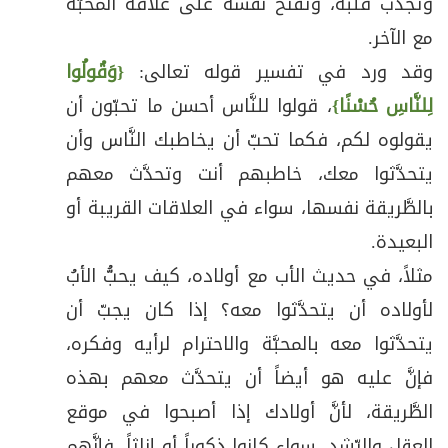
وتجذب قلبه، وتفتح نفسه على علاقة المحبَّة
مع الآخر.
وقد ورد في تفسير قوله تعالى:
{وَقُولُوا
لِلنَّاسِ حُسْنًا}
، قولوا للنَّاس أحسن ما تحبّون أن
يقولوه لكم، فكما تحبّ أن يخاطبك النَّاس وأن
يتحدَّثوا معك، خاطبهم أنت وتحدَّث معهم
بالطَّريقة نفسها، سواء في العلاقات القريبة أو
البعيدة.
مثلاً، في حديث الأب مع أولاده، كيف يحبُّ الأبُ
لأولاده أن يتحدَّثوا معه؟ إذا كان يجبّ أن
يتحدَّثوا معه بالمحبَّة والاحترام لرأيه وفكره،
فإنَّ عليه هو أيضاً أن يتحدَّث معهم بهذه
الطَّريقة، لأنَّ أولادك إذا أصبحوا في موقع
العقل والرّشد، سواء كانوا ذكوراً أو إناثاً، فإنَّهم