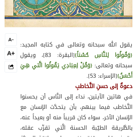
A
-
يقول الله سبحانه وتعالى في كتابه المجيد:
+A
{وَقُولُوا لِلنَّاسِ حُسْناً}
[البقرة: 83]، ويقول
سبحانه وتعالى:
{وَقُلْ لِعِبَادِي يَقُولُوا الَّتي هِيَ
أَحْسَنُ}
[الإسراء: 53].
دعوةٌ إلى حسنِ التَّخاطبِ
في هاتين الآيتين، نداء إلى النَّاس أن يحسنوا
التَّخاطب فيما بينهم، بأن يتحدَّث الإنسان مع
الإنسان الآخر، سواء كان قريباً منه أو بعيداً عنه،
بالطَّريقة الطيّبة الحسنة الَّتي تقرِّب عقله،