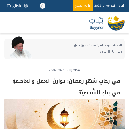
English
اليوم
الأحد 09 آب 2026
التاريخ الهجري
العلامة المرجع السيد محمد حسين فضل الله
سيرة السيد
محاضرات
23/02/2026
في رحابِ شهرِ رمضان: توازنُ العقلِ والعاطفةِ
في بناءِ الشَّخصيَّة