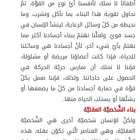
أطفالاً لا نملك لأنفسنا أيَّ نوع من القوَّة، ثمَّ
نحاول تقوية هذا البناء، بما نأكل ونشرب، وما
نحيطه من كلّ وسائل الرعاية، لينشأ الإنسان في
جسد قويّ. ولعلَّنا نهتمّ ببناء أجسادنا أكثر مما
نهتمّ بأيّ شيء آخر، لأنَّ أجسادنا هي وسائلنا
للحياة، فإذا كانت أعضاؤنا مريضة أو مشلولة،
فإننا لا نملك أن نمارس حريَّة الحركة في
الحصول على حاجاتنا. ولذلك، فإننا نعمل بكلّ
قوَّة في حماية أجسادنا من كلّ ما يضعفها أو
يشلّها أو يستلب الحياة منها.
بناء الشَّخصيَّة العقليَّة
ولكنَّ للإنسان شخصيَّة أخرى هي الشَّخصيَّة
العقليَّة، وهي العناصر الَّتي تكوّن عقله، هذه