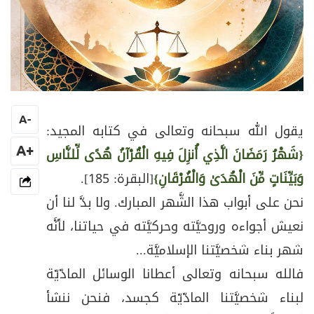
A
-
يقول الله سبحانه وتعالى في كتابه المجيد:
+A
{شَهْرُ رَمَضَانَ الَّذِي أُنزِلَ فِيهِ الْقُرْآنُ هُدًى لِّلنَّاسِ
وَبَيِّنَاتٍ مِّنَ الْهُدَىٰ وَالْفُرْقَانِ}
[البقرة: 185].
نحن على أبواب هذا الشَّهر المبارك. ولا بدَّ لنا أن
نعيش أجواءه وروحيَّته وحركيَّته في حياتنا، لأنَّه
شهر بناء شخصيَّتنا الإسلاميَّة...
فالله سبحانه وتعالى أعطانا الوسائل المادّيّة
لبناء شخصيَّتنا المادّيّة كجسد، فنحن ننشأ