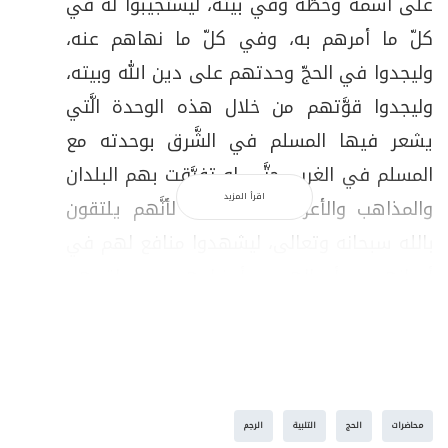
على اسمه وخطّه وفي بيته، ليستجيبوا له في
كلّ ما أمرهم به، وفي كلّ ما نهاهم عنه،
وليجدوا في الحجّ وحدتهم على دين الله وبيته،
وليجدوا قوَّتهم من خلال هذه الوحدة الَّتي
يشعر فيها المسلم في الشَّرق بوحدته مع
المسلم في الغرب، حتَّى لو تفرَّقت بهم البلدان
اقرأ المزيد
والمذاهب والأعراق والقوميَّات، لأنَّهم يلتقون
بالله سبحانه وتعالى، ليشهدوا منافع لهم في
أديانهم وأموالهم وأوضاعهم ومواقعهم
ومواقفهم، لأنَّ الله أراد للحجّ أن يكون ملتقى
ينتفع به كلّ الحجَّاج، لتمتدَّ هذه المنافع إلى
السَّاحة الإسلاميَّة كلّها.
ولذلك، فإنَّ الله سبحانه وتعالى أراد للحجّ، منذ
محاضرات
الحج
التلبية
الرجم
كان الحجّ، أن يكون إعلاناً للبراءة من المشركين