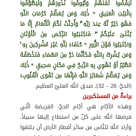
لْيَقْضُوا تَفَثَهُمْ وَلْيُوفُوا نُذُورَهُمْ وَلْيَطَّوَّفُوا
بِالْبَيْتِ الْعَتِيقِ * ذَٰلِكَ وَمَن يُعَظِّمْ حُرُمَاتِ اللَّهِ
فَهُوَ خَيْرٌ لَّهُ عِندَ رَبِّهِ ۗ وَأُحِلَّتْ لَكُمُ الْأَنْعَامُ إِلَّا مَا
يُتْلَىٰ عَلَيْكُمْ ۖ فَاجْتَنِبُوا الرِّجْسَ مِنَ الْأَوْثَانِ
وَاجْتَنِبُوا قَوْلَ الزُّورِ * حُنَفَاءَ لِلَّهِ غَيْرَ مُشْرِكِينَ بِهِ ۚ
وَمَن يُشْرِكْ بِاللَّهِ فَكَأَنَّمَا خَرَّ مِنَ السَّمَاءِ فَتَخْطَفُهُ
الطَّيْرُ أَوْ تَهْوِي بِهِ الرِّيحُ فِي مَكَانٍ سَحِيقٍ * ذَٰلِكَ
وَمَن يُعَظِّمْ شَعَائِرَ اللَّهِ فَإِنَّهَا مِن تَقْوَى الْقُلُوبِ}
[الحجّ: 26 – 32]
.
صدق الله العليّ العظيم.
براءةٌ من المستكبرين
وهذه الأيَّام هي أيَّام الحجّ، الفريضة الَّتي
فرضها الله على كلّ من استطاع إليها سبيلاً،
وأراد الله للنَّاس من سائر أقطار الأرض أن يلتقوا