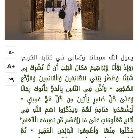
A
-
يقول الله سبحانه وتعالى في كتابه الكريم:
+A
{
وَإِذْ
بَوَّأْنَا لِإِبْرَاهِيمَ مَكَانَ الْبَيْتِ أَن لَّا تُشْرِكْ بِي
شَيْئًا وَطَهِّرْ بَيْتِيَ لِلطَّائِفِينَ وَالْقَائِمِينَ وَالرُّكَّعِ
السُّجُودِ *
وَأَذِّن فِي النَّاسِ بِالْحَجِّ يَأْتُوكَ رِجَالًا
وَعَلَىٰ كُلِّ ضَامِرٍ يَأْتِينَ مِن كُلِّ فَجٍّ عَمِيقٍ *
لِّيَشْهَدُوا مَنَافِعَ لَهُمْ وَيَذْكُرُوا اسْمَ اللَّهِ فِي
أَيَّامٍ مَّعْلُومَاتٍ عَلَىٰ مَا رَزَقَهُم مِّن بَهِيمَةِ الْأَنْعَامِ ۖ
فَكُلُوا مِنْهَا وَأَطْعِمُوا الْبَائِسَ الْفَقِيرَ * ثُمَّ