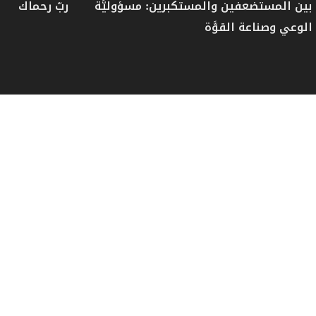
بين المستضعفين والمستكبرين: مسؤوليَّة
ربّ رحماك
الوعي وصناعة القوَّة