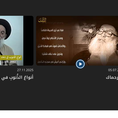
27.11.2025
05.07
رحماك
أنواعُ الذُّنوبِ في دُ