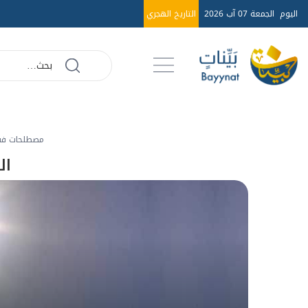
اليوم
الجمعة 07 آب 2026
التاريخ الهجري
مصطلحات فق
ال