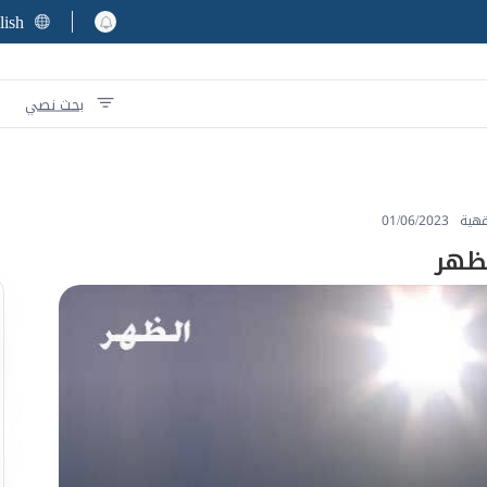
lish
بحث نصي
هية
01/06/2023
ظهر