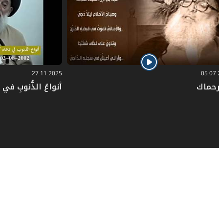
27.11.2025
05.07
رحماك
أنواعُ الذُّنوبِ في دُ