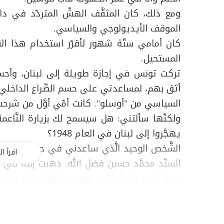
ومع ذلك، كان المثقَّف الهشّ المتردّد في داخ
الموقف الأيديولوجي والسياسي.
كان أمامي ستّة شهور لأقرّر استخدام هذا القر
المستحيل.
تركت تونس في إجازة طويلة إلى لبنان، وأحس
أثق بهم، لمساعدتي على حسم الصِّراع الداخلي
السياسي من "أوسلو". كانت أمّي أوَّل من شرحت
ولكنّها سألتني: هل سيسمح لك بزيارة النَّاع
يهجَّروا إلى لبنان في العام 1948؟
الشَّخص الوحيد الَّذي ساعدني في حسم قراري ال
اقرأ ال
السيِّد محمَّد حسين فضل الله. ذهبت إليه في مك
فقد كنت دائماً أؤمن بروحه النقيَّة في بهائه
القضايا الشَّائكة والملتبسة حول فلسطين والف
حصلت على ما يسمَّى الرقم الوطني الَّذي يؤهّ
ولكنَّني، كما تعلم، لست مع اتّفاقات أوسلو. 