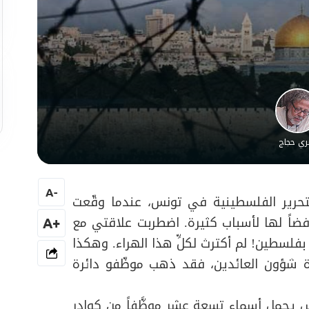
ري حجاج
A
-
لتحرير الفلسطينية في تونس، عندما وقّعت
 رافضاً لها لأسباب كثيرة. اضطربت علاقتي مع
+A
لسطين! لم أكترث لكلِّ هذا الهراء. وهكذا
 شؤون العائدين، فقد ذهب موظّفو دائرة
لى تونس فاكس يحمل أسماء تسعة عشر موظَّفاً من كوادر