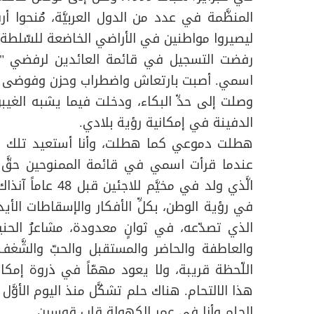
المنظَّمة في عدد من الدول العربيَّة، مُنحوا أ
ليصيروا مواطنين في الأراضي الخاضعة للسّلطة ا
رفضت التسجيل في قائمة العائدين لرفضي "أوس
اسمي. أصبت بارتعاش واضطراب وحزن وفوضى ح
وصلت إلى حدِّ البكاء، ودخلت فيما يشبه الغي
الدفينة في إمكانية رؤية بلادي.
هطلت دموعي كما هطلت، وأنا أستعيد تلك اللّحظ
عندما قرأت اسمي في قائمة الممنوحين حقَّ 
الَّذي ولد في مخيّ
في رؤية الوطن، بكلِّ الأفكار والإسقاطات الأيديو
الذي تصدّعه، في ثوانٍ معدودة، مشاعرُ الحنين
والعاطفة والحاضر والمستقبل والحبّ والشَّ
اللّحظة قريبة، ولا يعود مهمّاً في ذروة إمكان
هذا الالتحام. هناك حلم تشكَّل منذ اليوم الأوّ
الحلم وأنا في عمر الكهولة قاب قوسين.