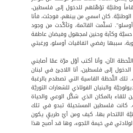
رقاماً وطنيَّة تؤهّلهم للدخول إلى فلسطين،
لوطنيَّة. كان اسمي من بينهم، فوجئت، فأنا
لو". تسلَّمت القائمة، وتأكَّدت من وجود
سيَّة وكآبة وحنين لمجهول وفيضان عاطفة
بوبة، سببها رفضي اتفاقيات أوسلو، ورغبتي
ة الآن، وأنا أكتب أوّل مرَّة عمّا أصابني
الدخول إلى فلسطين، أنا اللاجئ في لبنان
َم للاجئين قبل 48 عاماً آنذاك. تلك اللَّحظة القاسية التي تصطدم بالرغبة
لوجيَّة والبنيان الفولاذي للشعارات الثوريَّة
 للقاء بالمكان الذي شكَّل الوعي والحياة
غف. كانت فلسطين المستحيلة تبدو في تلك
يَّة الالتحام بها، كيف ومن أيّ طريقٍ يكون
َل لولادتي في خيمة اللجوء، وها قد أصبح هذا