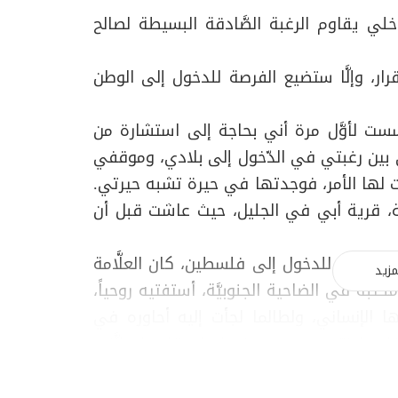
لي يقاوم الرغبة الصَّادقة البسيطة لصالح
ار، وإلَّا ستضيع الفرصة للدخول إلى الوطن
ست لأوَّل مرة أني بحاجة إلى استشارة من
 بين رغبتي في الدّخول إلى بلادي، وموقفي
 لها الأمر، فوجدتها في حيرة تشبه حيرتي.
مة، قرية أبي في الجليل، حيث عاشت قبل أن
نّهائيّ للدخول إلى فلسطين، كان العلَّامة
مزيد
تبه في الضاحية الجنوبيَّة، أستفتيه روحياً،
ا الإنساني، ولطالما لجأت إليه أحاوره في
لسطينيّين. بعد حديث طويل، قلت له إنَّني
لني للدخول إلى فلسطين، وقد أصير مواطناً،
وقبل أن أُكمل كلامي، قاطعني السيِّد فضل