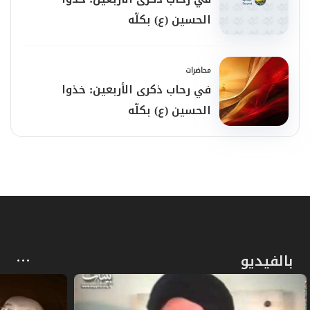
الحسين (ع) بكلّه
وأقفُ تارةً
محاضرات
وأتعثّرُ مرّاتِ..
في رحاب ذكرى الأربعين: خذوا
الحسين (ع) بكلّه
وتجدُني أعودُ إلى دفينِ فكرٍ عجنَهُ
صوتُكَ في تضاريسِ الحياةِ فكرًا وحسًّا
وخطوًا رساليًّا.
أحياكَ فيه عندَ كلّ موقفٍ
بالفيديو