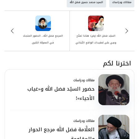
وأيضًا.. أوسعَ قلبًا
مقالات ودراسات
السيد محمد حسين فضل الله
وأعظمَ حُبًّا
السيّد فضل الله (رض): هكذا تفتّح
المرجع فضل الله... الحضور المتجدّد
وعيي على تعقيدات الواقع اللّبناني
في المعركة الكبرى
وأشدَّ وصْلًا
اخترنا لكم
وأرسخَ حكمةً ومنطقًا..
مقالات ودراسات
حضور السيّد فضل الله و«غياب
الأحياء»!
حتَّى حارَتْ فيكَ اتّجاهاتُ الأرضِ
مقالات ودراسات
العلَّامة فضل الله مرجع الحوار
وكلٌّ أرادَكَ لنفسِهِ
والمقاومة