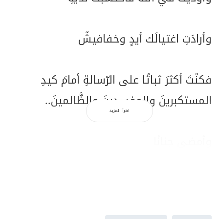
وأرادَتِ اغتيالَك أيدٍ وخفافيشُ
فكنْتَ أكثرَ ثباتًا على الرّسالةِ أمامَ كيدِ
المستكبرينَ والمفسدينَ والظَّالمينَ..
اقرأ المزيد
وأمضى جنانًا
وأكثرَ جرأةً