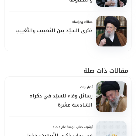
فصافحَ فيك جزءًا وأعرضَ عن أجزاء
مقالات ودراسات
ذكرى السيّد بين التَّضبيب والتَّغييب
ولكن بقيْتَ أنتَ كُلًّا
تجتليك خطوبُ الزَّمان
مقالات ذات صلة
أخبار بينات
وأحداثُ اللَّيالي والأيَّام..
رسائل وفاء للسيّد في ذكراه
السّادسة عشرة
وأنا يا أبي ما زلْتُ أحبو وراءَ خَطوِكَ
أرشيف خطب الجمعة عام 1997
في رحاب ذكرى الأربعين: خذوا