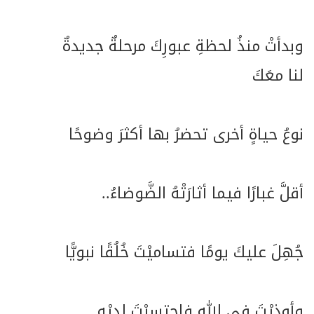
وبدأتْ منذُ لحظةِ عبورِكَ مرحلةٌ جديدةٌ
لنا معَكَ
نوعُ حياةٍ أخرى تحضرُ بها أكثرَ وضوحًا
أقلَّ غبارًا فيما أثارَتْهُ الضَّوضاءُ..
جُهِلَ عليكَ يومًا فتساميْتَ خُلُقًا نبويًّا
وأوذيْتَ في الله فاحتسبْتَ لديْهِ