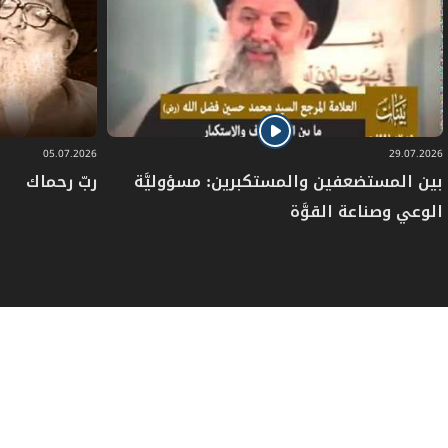
وكلّ نازلةٍ
وكلِّ مفترقٍ بينَ الطّرق
05.07.2026
29.07.2026
وما أكثرَها بعدَكَ!..
بين المستضعفين والمستكبرين: مسؤوليَّة
ربّ رحماك
الوعي وصناعة القوَّة
لعلَّ العمرَ يطوي المسافةَ بينَ وليدِكَ
وأمَلِكَ فيه.
* في الذكرى السادسة عشرة لرحيله