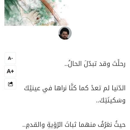
السيد جعفر فضل الله
A
-
رحلْتَ وقد تبدّلَ الحالُ..
+A
الدّنيا لم تعدْ كما كنَّا نراها في عينيْكَ
وسَكينَتِكَ..
حيثُ نغرُفُ منهما ثباتَ الرّؤيةِ والقدمِ..