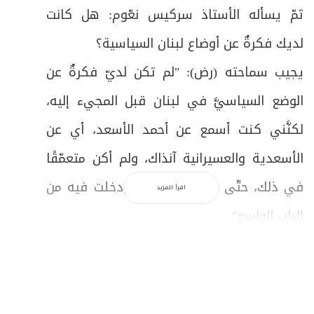
ثمّ يسأله الأستاذ سركيس نعّوم: هل كانت
لديك فكرةٌ عن أوضاع لبنان السياسية؟
يجیب سماحته (رض): "لم تكن لديّ فكرةٌ عن
الوضع السياسيَّ في لبنان قبل المجيء إليه،
لكنَّني كنت أسمع عن أحمد الأسعد، أي عن
الأسعدية والعسيرانية آنذاك، ولم أكن متعمّقًا
في ذلك، حتّى جئت إلى لبنان، ودخلت فيه من
اقرأ المزيد
الباب الواسع".
ويضيف سماحة السيّد: "جئت إليه سنة 1952
في زيارة خاصّة (عاد بعدها إلى النجف) مع
والدتي وأخي الأصغر، وأذكر أنَّني وصلت يوم