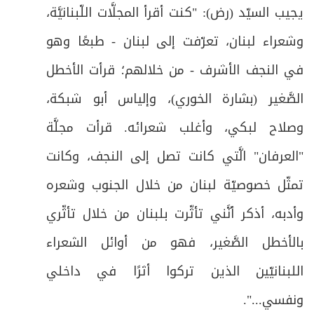
يجيب السيّد (رض): "كنت أقرأ المجلَّات اللّبنانيَّة،
وشعراء لبنان، تعرّفت إلى لبنان - طبعًا وهو
في النجف الأشرف - من خلالهم؛ قرأت الأخطل
الصَّغير (بشارة الخوري)، وإلياس أبو شبكة،
وصلاح لبكي، وأغلب شعرائه. قرأت مجلَّة
"العرفان" الَّتي كانت تصل إلى النجف، وكانت
تمثّل خصوصيّة لبنان من خلال الجنوب وشعره
وأدبه، أذكر أنَّني تأثّرت بلبنان من خلال تأثّري
بالأخطل الصَّغير، فهو من أوائل الشعراء
اللبنانيّين الذين تركوا أثرًا في داخلي
ونفسي...".