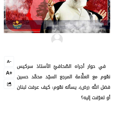
السيد شفيق الموسوي
A
-
في حوار أجراه الصّحافيّ الأستاذ سركيس
+A
نعّوم مع العلَّامة المرجع السيّد محمَّد حسين
فضل الله (رض)، يسأله نعّوم: كيف عرفت لبنان
أو تعرّفت إليه؟