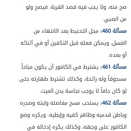
المبحث الأول ـ في أوقات الفرائض ونوافلها
237
صح منه، ولا يجب فيه قصد القربة، فيصح ولو
ص
من الصبي.
المبحث الثاني ـ في لباس المصلي
246
مسألة 460:
محل التحنيط بعد الانتهاء من
ص
في ما يُعفى عنه من النجاسة في الصلاة
250
الغسل، ويمكن فعله قبل التكفين أو في أثنائه
ص
المبحث الثالث ـ في مكان المصلي
259
أو بعده.
ص
مسألة 461:
يشترط في الكافور أن يكون مباحاً
المبحث الرابع ـ في الاستقبال
267
مسحوقاً وله رائحة، وكذلك تشترط طهارته حتى
ص
المبحث الخامس ـ في القيام
269
لو كان جافاً لا يوجب نجاسة بدن الميت.
ص
الفصل الثاني - في أفعال الصلاة
273
مسألة 462:
يستحب مسح مفاصله ولبته وصدره
وباطن قدميه وظاهر كفيه وإبطيه. ويكره وضع
ص
أحكام الأذان والإقامة
275
الكافور على وجهه، وكذلك يكره إدخاله في
ص