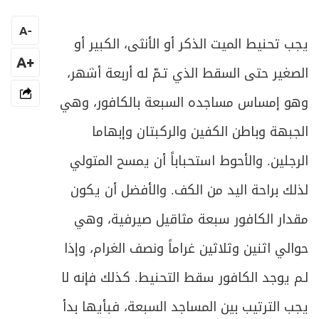
المبحث الأول ـ في مسوغات التيمم
217
A
-
ص
يجب تحنيط الميت الذكر أو الأنثى، الكبير أو
المبحث الثاني ـ في ما يتيمم به
220
+A
الصغير حتى السقط الذي تـمّ له أربعة أشهر،
ص
المبحث الثالث ـ في شرائط التيمم
221
وهو إمساس مساجده السبعة بالكافور، وهي
ص
المبحث الرابع ـ في كيفية التيمم
222
الجبهة وباطن الكفين والركبتان وإبهاما
الرجلين. والأحوط استحباباً أن يمسح المتولي
ص
المبحث الخامس ـ في أحكام التيمم
223
لذلك براحة اليد من الكف. والأفضل أن يكون
ص
الباب الثاني: في الصلاة
229
مقدار الكافور سبعة مثاقيل صيرفية، وهي
ص
هيئة الصلاة وصورتها العامة
حوالي اثنين وثلاثين غراماً ونصف الغرام، وإذا
230
لـم يوجد الكافور سقط التحنيط. كذلك فإنه لا
ص
الفصل الأول: في مقدمات الصلاة
235
يجب الترتيب بين المساجد السبعة، فبأيها بدأ
ص