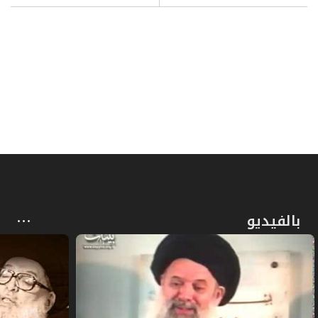
المبحث الثاني ـ الزيادة والنقصان
324
ص
المبحث الثالث ـ في الشك
333
ص
الفصل الرابع: صلاة المسافر
349
ص
القصر والتمام
351
ص
الوَطن وأقسامه
352
ص
المبحث الأول ـ في ما يتحقّق به السفر
355
بالفيديو
ص
المبحث الثاني ـ في ما ينقطع به السفر
360
ص
المبحث الثالث ـ من يستثنى من حكم القصر
367
ص