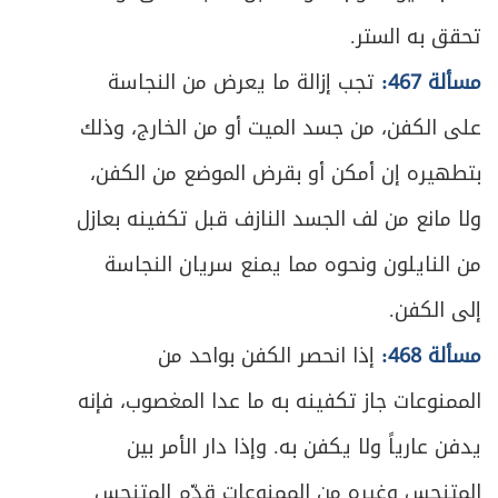
المبحث الخامس ـ أحكام الخلل في صلاة
ص
378
تحقق به الستر.
المسافر
مسألة 467:
تجب إزالة ما يعرض من النجاسة
ص
الفصل الخامس: في صلاة الجماعة
381
على الكفن، من جسد الميت أو من الخارج، وذلك
المبحث الأول ـ في الصلوات التي يسوغ فيها
ص
بتطهيره إن أمكن أو بقرض الموضع من الكفن،
384
الاقتداء
ولا مانع من لف الجسد النازف قبل تكفينه بعازل
ص
المبحث الثاني ـ في كيفية الاقتداء
386
من النايلون ونحوه مما يمنع سريان النجاسة
ص
إلى الكفن.
المبحث الثالث ـ في شروط الاقتداء
388
مسألة 468:
إذا انحصر الكفن بواحد من
ص
المبحث الرابع ـ في شروط إمام الجماعة
394
الممنوعات جاز تكفينه به ما عدا المغصوب، فإنه
ص
المبحث الخامس ـ في كيفية صلاة الجماعة
398
يدفن عارياً ولا يكفن به. وإذا دار الأمر بين
المتنجس وغيره من الممنوعات قدّم المتنجس
المبحث السادس ـ في أحكام مترتبة على