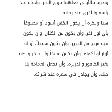
543
ونحوه فالأولى جعلهما فوق القبر، واحدة عند
ص
الأول - الأرباح
رأسه والأخرى عند رجليه.
544
هذا ويكره أن يكون الكفن أسود أو مصبوغاً
ص
الثاني - المؤنة المستثناة
547
بأي لون آخر. وأن يكون من الكتان. وأن يكون
ص
الثالث ـ فائدة اتخاذ رأس السنة وكيفيته
557
فيه مزيج من الحرير. وأن يكون مخيطاً، أو له
ص
أزرار أو أكمام. وأن يكون وسخاً وأن يبخر ويطيب
الرابع- خمس مال التجارة
559
بغير الكافور والذريرة. وأن تجعل العمامة بلا
ص
الخامس - كيفية تقدير الخمس
571
حنك، وأن يجادل في سعره عند شرائه.
ص
الفصل الثاني: في أحكام دفع الخمس
577
ص
المبحث الأول ـ في أوصاف المستحق
579
ص
المبحث الثاني ـ في أحكام الدفع للمستحق