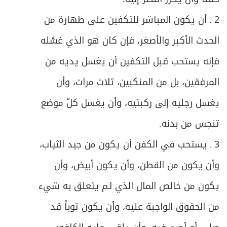
419
2 ـ أن يكون المباشر للتكفين على طهارة من
ص
ما يَجب قضاؤه من الصلاة
420
الحدث الأكبر والأصغر، فإن كان هو الذي غسَّله
ص
أحكام القضاء
421
فإنه يستحب قبل التكفين أن يغسل يديه من
ص
القضاء عن الميت
المرفقين، بل من المنكبين، ثلاث مرات، وأن
423
يغسل رجليه إلى ركبتيه، وأن يغسل كلّ موضع
ص
الباب الثالث - في الصوم والاعتكاف
430
تنجس من بدنه.
ص
الفصل الأول - في الصوم
432
3 ـ يستحب في الكفن أن يكون من جيد الثياب،
ص
وأن يكون من القطن، وأن يكون أبيض، وأن
المبحث الأول ـ في ثبوت الهلال
433
يكون من خالص المال الذي لـم يتعلق به شيء
ص
المبحث الثاني ـ في شروط الصوم
443
من الحقوق الواجبة عليه، وأن يكون ثوباً قد
ص
المبحث الثالث ـ في الصوم ونيته