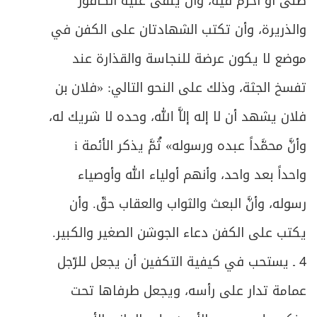
448
صلى أو أحرم فيه، وأن يلقى عليه الكافور
والذريرة، وأن تكتب الشهادتان على الكفن في
ص
المبحث الرابع ـ في المفطرات
454
موضع لا يكون عرضة للنجاسة والقذارة عند
ص
المبحث الخامس ـ في الكفارة
461
تفسخ الجثة، وذلك على النحو التالي: «فلان بن
ص
المبحث السادس ـ في الفدية
فلان يشهد أن لا إله إلاَّ الله، وحده لا شريك له،
467
وأنَّ محمَّداً عبده ورسوله» ثُمَّ يذكر الأئمة i
ص
المبحث السابع ـ في القضاء
469
واحداً بعد واحد، وأنهم أولياء الله وأوصياء
ص
الفصل الثاني: في الاعتكاف
473
رسوله، وأنَّ البعث والثواب والعقاب حقّ. وأن
ص
المبحث الأول ـ في شرائط الاعتكاف
يكتب على الكفن دعاء الجوشن الصغير والكبير.
475
4 ـ يستحب في كيفية التكفين أن يجعل للرّجل
ص
المبحث الثاني ـ في ما يحرم على المعتكف
478
عمامة تدار على رأسه، ويجعل طرفاها تحت
ص
المبحث الثالث ـ في أحكام الاعتكاف