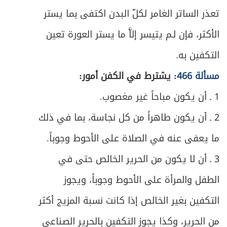
المبحث الثاني ـ تكبيرة الإحرام
283
تعذر الساتر الغامر لكلّ البدن اكتفى بما يستر
ص
المبحث الثالث ـ القراءة والذكر
الأكثر، فإن لـم يتيسر إلاَّ ما يستر العورة تعين
284
التكفين به.
ص
المبحث الرابع ـ الركوع
295
مسألة 466:
يشترط في الكفن أمور:
ص
المبحث الخامس ـ السجود
299
1 ـ أن يكون مباحاً غير مغصوب.
ص
2 ـ أن يكون طاهراً من كل نجاسة، بما في ذلك
المبحث السادس ـ التشهد والتسليم
311
ما يعفى عنه في الصلاة على الأحوط وجوباً.
ص
الفصل الثالث: الخلل الواقع في الصلاة
317
3 ـ أن لا يكون من الحرير الخالص حتى في
ص
المبحث الأول : منافيات الصلاة
320
الطفل والمرأة على الأحوط وجوباً، ويجوز
التكفين بغير الخالص إذا كانت نسبة المزيج أكثر
ص
المبحث الثاني ـ الزيادة والنقصان
324
من الحرير، وكذا يجوز التكفين بالحرير الصناعي
ص