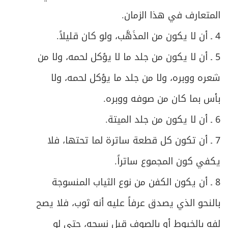
المبحث الثالث ـ في الشك
333
المتعارف في هذا الزمان.
ص
الفصل الرابع: صلاة المسافر
349
4 ـ أن لا يكون من المذَهَّب، ولو كان قليلاً.
5 ـ أن لا يكون من جلد ما لا يؤكل لحمه، ولا من
ص
القصر والتمام
351
شعره ووبره، ولا من جلد ما يؤكل لحمه، ولا
ص
الوَطن وأقسامه
352
بأس بما كان من صوفه ووبره.
ص
المبحث الأول ـ في ما يتحقّق به السفر
6 ـ أن لا يكون من جلد الميتة.
355
7 ـ أن تكون كل قطعة ساترة لما تحتها، فلا
ص
المبحث الثاني ـ في ما ينقطع به السفر
360
يكفي كون المجموع ساتراً.
ص
المبحث الثالث ـ من يستثنى من حكم القصر
367
8 ـ أن يكون الكفن من نوع الثياب المنسوجة
ص
بالنحو الذي يصدق عرفاً عليه أنه ثوب، فلا يصح
المبحث الرابع ـ مبدأ الشروع في القصر
376
لفه بالخيوط أو بالصوف قبل نسجه، حتى لو