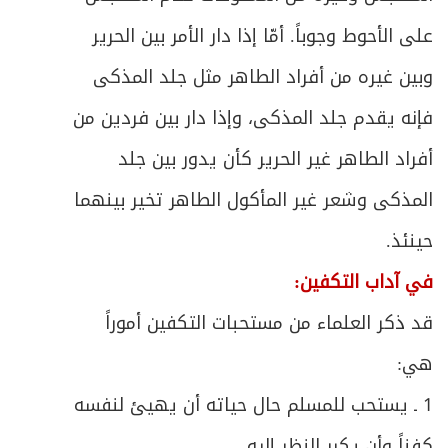
ص
400
الجماعة
على الأحوط وجوباً. أمّا إذا دار الأمر بين الحرير
وبين غيره من أفراد الطاهر مثل جلد المذكى
الفصل السادس - في سائر الصلوات الواجبة
ص
403
والمستحبة
فإنه يقدم جلد المذكى، وإذا دار بين فردين من
ص
أفراد الطاهر غير الحرير كأن يدور بين جلد
المبحث الأول ـ في صلاة الجمعة
405
المذكى وشعر غير المأكول الطاهر تخير بينهما
ص
المبحث الثاني ـ في صلاة الآيات
409
حينئذ.
ص
المبحث الثالث ـ في صلاة العيدين
413
في آداب التكفين:
قد ذكر العلماء من مستحبات التكفين أموراً
ص
المبحث الرابع ـ في صلوات أخرى مستحبة
415
هي:
ص
الفصل السابع - في القضاء
417
1 ـ يستحب للمسلم حال حياته أن يهيئ لنفسه
ص
متى يجب القضاء؟
كفناً وأن يكرر النظر إليه.