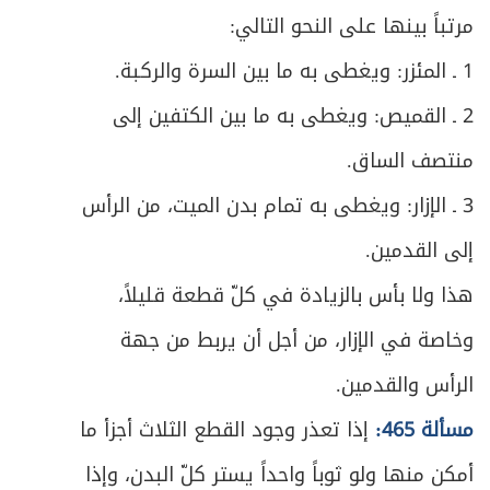
المبحث الثاني ـ في لباس المصلي
246
مرتباً بينها على النحو التالي:
ص
1 ـ المئزر: ويغطى به ما بين السرة والركبة.
في ما يُعفى عنه من النجاسة في الصلاة
250
2 ـ القميص: ويغطى به ما بين الكتفين إلى
ص
المبحث الثالث ـ في مكان المصلي
259
منتصف الساق.
ص
المبحث الرابع ـ في الاستقبال
267
3 ـ الإزار: ويغطى به تمام بدن الميت، من الرأس
ص
إلى القدمين.
المبحث الخامس ـ في القيام
269
هذا ولا بأس بالزيادة في كلّ قطعة قليلاً،
ص
الفصل الثاني - في أفعال الصلاة
273
وخاصة في الإزار، من أجل أن يربط من جهة
ص
أحكام الأذان والإقامة
275
الرأس والقدمين.
مسألة 465:
إذا تعذر وجود القطع الثلاث أجزأ ما
ص
المبحث الأول ـ النية
279
أمكن منها ولو ثوباً واحداً يستر كلّ البدن، وإذا
ص