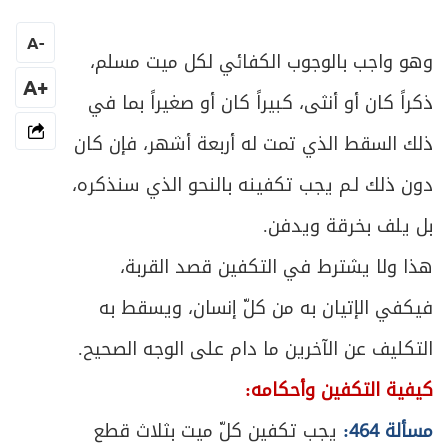
المبحث الثاني ـ في ما يتيمم به
220
A
-
ص
وهو واجب بالوجوب الكفائي لكل ميت مسلم،
المبحث الثالث ـ في شرائط التيمم
221
+A
ذكراً كان أو أنثى، كبيراً كان أو صغيراً بما في
ص
المبحث الرابع ـ في كيفية التيمم
222
ذلك السقط الذي تمت له أربعة أشهر، فإن كان
ص
المبحث الخامس ـ في أحكام التيمم
223
دون ذلك لـم يجب تكفينه بالنحو الذي سنذكره،
بل يلف بخرقة ويدفن.
ص
الباب الثاني: في الصلاة
229
هذا ولا يشترط في التكفين قصد القربة،
ص
هيئة الصلاة وصورتها العامة
230
فيكفي الإتيان به من كلّ إنسان، ويسقط به
ص
الفصل الأول: في مقدمات الصلاة
التكليف عن الآخرين ما دام على الوجه الصحيح.
235
كيفية التكفين وأحكامه:
ص
المبحث الأول ـ في أوقات الفرائض ونوافلها
237
مسألة 464:
يجب تكفين كلّ ميت بثلاث قطع
ص