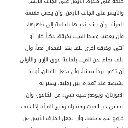
479
حنكه على صدره، الأيمن على الجانب الأيسر،
ص
والأيسر على الجانب الأيمن، وأن يجعل مقنعة
الباب الرابع: في الزكاة
483
للمرأة، وأن يشد ثدياها بلفافة إلى ظهرها،
ص
الفصل الأول: ما تجب زكاته
485
وأن يعصب وسط الميت بخرقة، ذكراً كان أو
ص
تمهيد في الشروط العامة للزكاة
487
أنثى، وخرقة أخرى يلف بها الفخذان معاً، وأن
يلف تمام بدن الميت بلفافة فوق الإزار، والأولى
ص
المبحث الأول ـ في زكاة الأنعام
489
أن تكون برداً يمانياً، وأن يجعل القطن، أو ما
ص
المبحث الثاني ـ في زكاة الغلات
496
يشبهه عند تعذره، بين رجليه، يستر به
ص
المبحث الثالث ـ في زكاة النقدين
العورتان، ويوضع عليه شيء من الكافور، وأن
500
يحشى دبر الميت ومنخراه وفرج المرأة إذا خيف
ص
الفصل الثاني في مستحق الزكاة
505
خروج شيء منها، وأن يجعل الطرف الأيمن من
ص
المبحث الأول ـ في أصناف المستحقين