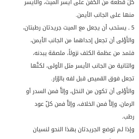
507
كلّ قطعة من الكفن على أيسر الميت، والأيسر
ص
منها على الجانب الأيمن.
المبحث الثاني ـ في أوصاف المستحقين
510
5 ـ يستحب أن يجعل مع الميت جريدتان رطبتان،
ص
المبحث الثالث ـ في أحكام دفع الزكاة
513
والأَوْلى أن تجعل إحداهما من الجانب الأيمن،
ص
خاتمة ـ في زكاة الفطرة
518
فتمد من عظمة الكتف نزولاً، ملصقة ببدنه،
والثانية من الجانب الأيسر مثل الأولى، لكنَّها
ص
الباب الخامس - في الخمس
525
تجعل فوق القميص قبل لفه بالإزار.
ص
شروط الخُمس
526
والأَوْلى أن تكون من النخل، وإلاَّ فمن السدر أو
ص
الفصل الأول - في ما يجب فيه الخمس
529
الرمان، وإلاَّ فمن الخلاف، وإلاَّ فمن كلّ عود
رطب.
ص
المبحث الأول ـ في خمس الغنائم ونحوها
532
وإذا لـم توضع الجريدتان بهذا النحو لنسيان
ص
المبحث الثاني ـ في فاضل المؤنة