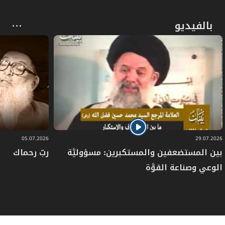
المبحث الأول ـ في الدفاع عن النفس
ص
612
ومُتعلَّقاتها
بالفيديو
ص
المبحث الثاني ـ في الدفاع عن الوطن
618
05.07.2026
29.07.2026
بين المستضعفين والمستكبرين: مسؤوليَّة
ربّ رحماك
الوعي وصناعة القوَّة