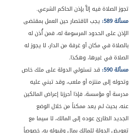
ص
400
الجماعة
تجوز الصلاة فيه إلاَّ بإذن الحاكم الشرعي.
مسألة 589:
يجب الاقتصار حين العمل بمقتضى
الفصل السادس - في سائر الصلوات الواجبة
ص
403
والمستحبة
الإذن على الحدود المرسومة له، فمن أُذن له
بالصلاة في مكان أو غرفة من الدار، لا يجوز له
ص
المبحث الأول ـ في صلاة الجمعة
405
الصلاة في غيرها، وهكذا.
ص
المبحث الثاني ـ في صلاة الآيات
409
مسألة 590:
قد تستولي الدولة على ملك خاص
ص
المبحث الثالث ـ في صلاة العيدين
وتحوله إلى منتزه أو ملعب، وقد تبني عليه
413
مدرسة أو مؤسسة، فإذا أحرزنا إعراض المالكين
ص
المبحث الرابع ـ في صلوات أخرى مستحبة
415
عنه، بحيث لـم يعد ممكناً من خلال الوضع
ص
الفصل السابع - في القضاء
417
الجديد الطارئ عوده إلى المالك، لا سيما مع
ص
تعويض الدولة للمالك بمالٍ وقبوله به، خصوصاً
متى يجب القضاء؟