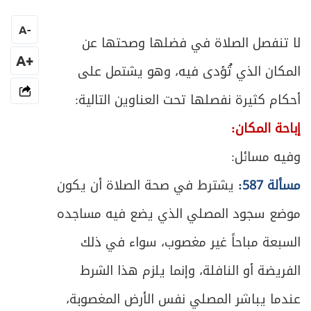
المبحث الثاني ـ تكبيرة الإحرام
283
A
-
ص
لا تنفصل الصلاة في فضلها وصحتها عن
المبحث الثالث ـ القراءة والذكر
284
+A
المكان الذي تُؤدى فيه، وهو يشتمل على
ص
المبحث الرابع ـ الركوع
295
أحكام كثيرة نفصلها تحت العناوين التالية:
ص
المبحث الخامس ـ السجود
299
إباحة المكان:
وفيه مسائل:
ص
المبحث السادس ـ التشهد والتسليم
311
مسألة 587:
يشترط في صحة الصلاة أن يكون
ص
الفصل الثالث: الخلل الواقع في الصلاة
317
موضع سجود المصلي الذي يضع فيه مساجده
ص
المبحث الأول : منافيات الصلاة
السبعة مباحاً غير مغصوب، سواء في ذلك
320
الفريضة أو النافلة، وإنما يلزم هذا الشرط
ص
المبحث الثاني ـ الزيادة والنقصان
324
عندما يباشر المصلي نفس الأرض المغصوبة،
ص