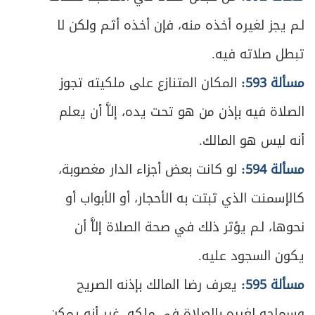
448
لـم يجز لغيره أخذه منه، فإن أخذه أثـم ولكن لا
ص
المبحث الرابع ـ في المفطرات
454
تبطل صلاته فيه.
ص
المبحث الخامس ـ في الكفارة
461
مسألة 593:
المكان المتنازع على ملكيته تجوز
ص
الصلاة فيه بإذن من هو تحت يده، إلاَّ أن يعلم
المبحث السادس ـ في الفدية
467
أنه ليس هو المالك.
ص
المبحث السابع ـ في القضاء
469
مسألة 594:
لو كانت بعض أجزاء الدار مغصوبة،
ص
الفصل الثاني: في الاعتكاف
473
كالإسمنت الذي ثبتت به الأحجار، أو الأبواب أو
نحوها، لـم يؤثر ذلك في صحة الصلاة إلاَّ أن
ص
المبحث الأول ـ في شرائط الاعتكاف
475
يكون السجود عليه.
ص
المبحث الثاني ـ في ما يحرم على المعتكف
478
مسألة 595:
يعرف رضا المالك بإذنه الصريح
ص
المبحث الثالث ـ في أحكام الاعتكاف
وسماحه لغيره بالصلاة في ملكه، غير أنه يمكن