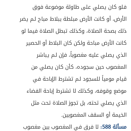
المبحث الثالث ـ في الشك
333
فلو كان يصلي على طاولة موضوعة فوق
ص
الفصل الرابع: صلاة المسافر
الأرض، أو كانت الأرض مبلطة ببلاط مباح لـم يضر
349
ذلك بصحة الصلاة، وكذلك تبطل الصلاة فيما لو
ص
القصر والتمام
351
كانت الأرض مباحة ولكن كان البلاط أو الحصير
ص
الوَطن وأقسامه
352
الذي يصلي عليه مغصوباً، فإن لـم يباشر
ص
المغصوب حين سجوده، كأن كان يصلي من
المبحث الأول ـ في ما يتحقّق به السفر
355
قيام مومياً للسجود لـم تشترط الإباحة في
ص
المبحث الثاني ـ في ما ينقطع به السفر
360
موضع وقوفه، وكذلك لا تشترط إباحة الفضاء
ص
المبحث الثالث ـ من يستثنى من حكم القصر
367
الذي يصلي تحته، بل تجوز الصلاة تحت مثل
الخيمة أو السقف المغصوبين.
ص
المبحث الرابع ـ مبدأ الشروع في القصر
376
مسألة 588:
لا فرق في المغصوب بين مغصوب