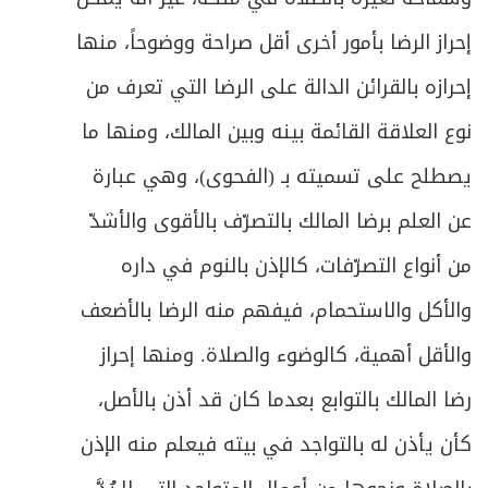
479
إحراز الرضا بأمور أخرى أقل صراحة ووضوحاً، منها
ص
الباب الرابع: في الزكاة
483
إحرازه بالقرائن الدالة على الرضا التي تعرف من
ص
الفصل الأول: ما تجب زكاته
485
نوع العلاقة القائمة بينه وبين المالك، ومنها ما
ص
تمهيد في الشروط العامة للزكاة
يصطلح على تسميته بـ (الفحوى)، وهي عبارة
487
عن العلم برضا المالك بالتصرّف بالأقوى والأشدّ
ص
المبحث الأول ـ في زكاة الأنعام
489
من أنواع التصرّفات، كالإذن بالنوم في داره
ص
المبحث الثاني ـ في زكاة الغلات
496
والأكل والاستحمام، فيفهم منه الرضا بالأضعف
ص
والأقل أهمية، كالوضوء والصلاة. ومنها إحراز
المبحث الثالث ـ في زكاة النقدين
500
رضا المالك بالتوابع بعدما كان قد أذن بالأصل،
ص
الفصل الثاني في مستحق الزكاة
505
كأن يأذن له بالتواجد في بيته فيعلم منه الإذن
ص
المبحث الأول ـ في أصناف المستحقين