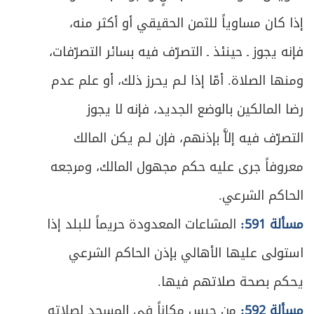
419
إذا كان مساوياً للثمن الحقيقي أو أكثر منه،
ص
ما يَجب قضاؤه من الصلاة
420
فإنه يجوز ـ حينئذ ـ التصرّف فيه بسائر التصرّفات،
ص
أحكام القضاء
421
ومنها الصلاة. أمّا إذا لـم يحرز ذلك، أو علم عدم
رضا المالكين بالوضع الجديد، فإنه لا يجوز
ص
القضاء عن الميت
423
التصرّف فيه إلاَّ بإذنهم، فإن لـم يكن المالك
ص
الباب الثالث - في الصوم والاعتكاف
430
معروفاً جرى عليه حكم مجهول المالك، ومرجعه
ص
الفصل الأول - في الصوم
432
الحاكم الشرعي.
مسألة 591:
المشاعات المعدودة حريماً للبلد إذا
ص
المبحث الأول ـ في ثبوت الهلال
433
استولى عليها الأهالي بإذن الحاكم الشرعي
ص
المبحث الثاني ـ في شروط الصوم
443
يحكم بصحة صلاتهم فيها.
ص
المبحث الثالث ـ في الصوم ونيته
مسألة 592:
من حبس مكاناً في المسجد لصلاته