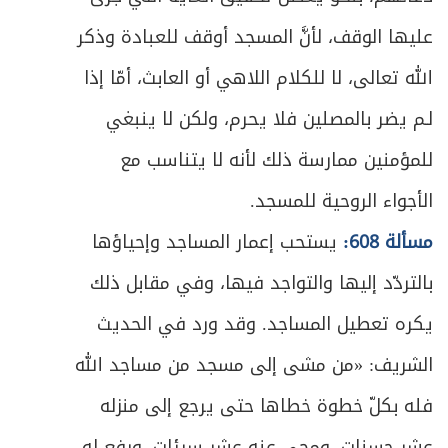
عليها الوقف، لأنَّ المسجد أوقف للعبادة وذكر
الله تعالى، لا للكلام اللاهي أو العابث، أمّا إذا
لـم يضر بالمصلين فلا يحرم، ولكن لا ينبغي
للمؤمنين ممارسة ذلك لأنه لا يتناسب مع
الأجواء الروحية للمسجد.
مسألة 608:
يستحب إعمار المساجد وإحياؤها
بالتردّد إليها والتواجد فيها، وفي مقابل ذلك
يكره تعطيل المساجد. وقد ورد في الحديث
الشريف: «من مشى إلى مسجد من مساجد الله
فله بكلّ خطوة خطاها حتى يرجع إلى منزله
عشر حسنات، ومحي عنه عشر سيئات، ورفع له