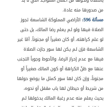
507
بالصلاة ونحوها من أعمال المتواجد التي لا بُدَّ
من صدورها منه عادة.
ص
المبحث الثاني ـ في أوصاف المستحقين
510
مسألة 596:
الأراضي المملوكة الشاسعة تجوز
ص
المبحث الثالث ـ في أحكام دفع الزكاة
513
الصلاة فيها ولو لـم يعلم رضا المالك، بل حتى
ص
خاتمة ـ في زكاة الفطرة
لو علم كراهته، أو كان صغيراً أو مجنوناً. أمّا غير
518
الشاسعة فإن لـم يكن لها سور جازت الصلاة
ص
الباب الخامس - في الخمس
525
فيها مع عدم إحراز الرضا، والأحوط وجوباً التجنب
ص
شروط الخُمس
526
عنها مع ظنّ الكراهة أو كون المالك صغيراً أو
ص
الفصل الأول - في ما يجب فيه الخمس
مجنوناً، وإن كان لها سور كمثل ما يوضع حولها
529
من شريط أو حيطان لها باب مقفل أو نحوه،
ص
المبحث الأول ـ في خمس الغنائم ونحوها
532
بحيث يعلم منه عدم رغبة المالك بدخولها لـم
ص
المبحث الثاني ـ في فاضل المؤنة