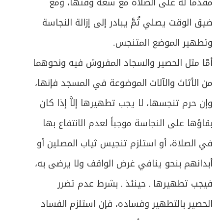
مقدماً له على الصلاة مع سعة وقتها، ومع
ضيق الوقت يصلي ثُمَّ يبادر إلى إزالة النجاسة
وتطهير الموضع المتنجس.
أمّا مثل الحصير والسجاد المفروش فيه ونحوهما
من الأثاث والآلات الموضوعة في المسجد فإنها،
وإن حرم تنجسها، لا يجب تطهيرها إلاَّ إذا كان
بقاؤها على النجاسة موجباً لعدم الانتفاع بها
في الصلاة، أو استلزم تنجيس ثياب المصلين أو
أبدانهم بنحو ينافي غرض الواقف ولا يرضى به،
فيجب تطهيرها ـ حينئذ ـ بشرط عدم تضرر
الحصير بالتطهير وفساده، فإن استلزم الفساد