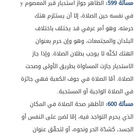
مسألة 599:
الظاهر جواز استدبار قبر المعصوم y
المبحث الأول ـ في الدفاع عن النفس
ص
612
ومُتعلَّقاتها
في نفسه حين الصلاة، إلا أن يستلزم هتك
حرمته، وهو أمر عرفي قد يختلف باختلاف
ص
المبحث الثاني ـ في الدفاع عن الوطن
618
البلدان والمجتمعات، وهو وإن حرم بعنوان
الهتك لكنَّه لا يوجب بطلان الصلاة. وإذا جاز
الاستدبار جازت المساواة بطريق الأولى وصحت
الصلاة. أمّا الصلاة في جوف الكعبة فهي جائزة
في الصلاة الواجبة أو المستحبة.
مسألة 600:
الأظهر صحة الصلاة في المكان
الذي يحرم التواجد فيه، إمّا لضرر على النفس أو
الجسد، كشدّة الحر ونحوه، أو لتحقّق عنوان