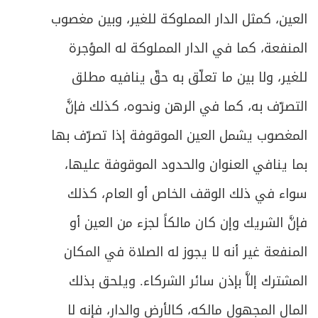
المبحث الخامس ـ أحكام الخلل في صلاة
ص
378
العين، كمثل الدار المملوكة للغير، وبين مغصوب
المسافر
المنفعة، كما في الدار المملوكة له المؤجرة
ص
الفصل الخامس: في صلاة الجماعة
381
للغير، ولا بين ما تعلّق به حقّ ينافيه مطلق
المبحث الأول ـ في الصلوات التي يسوغ فيها
التصرّف به، كما في الرهن ونحوه، كذلك فإنَّ
ص
384
الاقتداء
المغصوب يشمل العين الموقوفة إذا تصرّف بها
ص
المبحث الثاني ـ في كيفية الاقتداء
386
بما ينافي العنوان والحدود الموقوفة عليها،
سواء في ذلك الوقف الخاص أو العام، كذلك
ص
المبحث الثالث ـ في شروط الاقتداء
388
فإنَّ الشريك وإن كان مالكاً لجزء من العين أو
ص
المبحث الرابع ـ في شروط إمام الجماعة
394
المنفعة غير أنه لا يجوز له الصلاة في المكان
ص
المبحث الخامس ـ في كيفية صلاة الجماعة
المشترك إلاَّ بإذن سائر الشركاء. ويلحق بذلك
398
المال المجهول مالكه، كالأرض والدار، فإنه لا
المبحث السادس ـ في أحكام مترتبة على