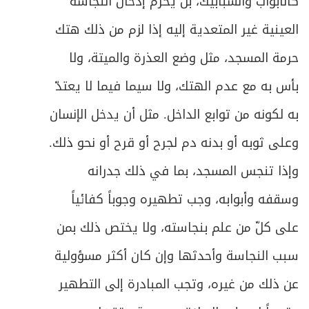
كالأبواب والشبابيك، بل يحرم إدخال النجاسة
العينية غير المتعدية إليه إذا لزم من ذلك هتك
حرمة المسجد، مثل وضع العذرة والميتة، ولا
بأس به مع عدم الهتك، ولا سيما فيما لا يعتدّ
به لكونه من توابع الداخل. مثل أن يدخل الإنسان
وعلى ثوبه أو بدنه دم لجرح أو قرح أو نحو ذلك.
وإذا تنجس المسجد، بما في ذلك جدرانه
وسقفه وأبوابه، وجب تطهيره وجوباً كفائياً
على كلّ من علم بنجاسته، ولا يختص ذلك بمن
سبب النجاسة وأحدثها وإن كان أكثر مسؤولية
عن ذلك من غيره، وتجب المبادرة إلى التطهير