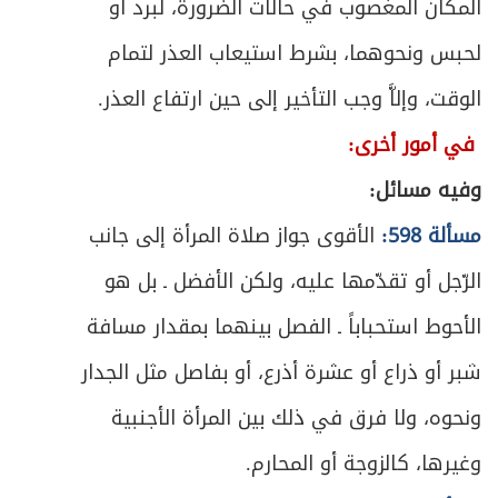
582
المكان المغصوب في حالات الضرورة، لبرد أو
ص
لحبس ونحوهما، بشرط استيعاب العذر لتمام
المبحث الثالث ـ في أحكام تلف الخمس
586
الوقت، وإلاَّ وجب التأخير إلى حين ارتفاع العذر.
الباب السادس - في الأمر بالمعروف والنهي عن
ص
591
في أمور أخرى:
المنكر
وفيه مسائل:
ص
المبحث الأول ـ في من يجب عليه الأمر والنهي
593
مسألة 598:
الأقوى جواز صلاة المرأة إلى جانب
ص
المبحث الثاني ـ في من يجب أمره ونهيه
596
الرّجل أو تقدّمها عليه، ولكن الأفضل ـ بل هو
ص
الأحوط استحباباً ـ الفصل بينهما بمقدار مسافة
المبحث الثالث ـ في مراتب الأمر والنهي
598
شبر أو ذراع أو عشرة أذرع، أو بفاصل مثل الجدار
ص
المبحث الرابع ـ في أحكام الأمر والنهي
601
ونحوه، ولا فرق في ذلك بين المرأة الأجنبية
ص
الباب السابع- في أحكام الدفاع
611
وغيرها، كالزوجة أو المحارم.