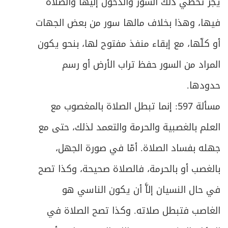
543
يجز تخطي ذلك السور والدخول إليها والصلاة
ص
فيها، وهذا بخلاف مالها سور من بعض الجهات
الأول - الأرباح
544
أو كلّها، مع إبقاء منفذ مفتوح لها، بنحو يكون
ص
الثاني - المؤنة المستثناة
547
المراد من السور حفظ تراب الأرض أو رسم
ص
الثالث ـ فائدة اتخاذ رأس السنة وكيفيته
557
حدودها.
مسألة 597: إنما تبطل الصلاة بالمغصوب مع
ص
الرابع- خمس مال التجارة
559
العلم بالغصبية والحرمة والتعمد لذلك، حتى مع
ص
الخامس - كيفية تقدير الخمس
571
جهله بفساد الصلاة. أمّا في صورة الجهل،
ص
الفصل الثاني: في أحكام دفع الخمس
بالغصب أو بالحرمة، فالصلاة صحيحة، وكذا تصح
577
في حال النسيان إلاَّ أن يكون الناسي هو
ص
المبحث الأول ـ في أوصاف المستحق
579
الغاصب فتبطل صلاته. وكذا تصح الصلاة في
ص
المبحث الثاني ـ في أحكام الدفع للمستحق