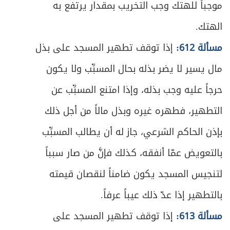
موجباً للهتك وجب التخريب بمقدار يرتفع به
الهتك.
مسألة 612:
إذا توقف تطهير المسجد على بذل
مال يسير لا يضر بذله بحال المسبِّب ولا يكون
حرجاً عليه وجب بذله، وإذا امتنع المسبِّب عن
التطهير، فطهره غيره وبذل مالاً من أجل ذلك
بإذن الحاكم الشرعي، جاز له أن يطالب المسبِّب
بالتعويض عمّا أنفقه، كذلك فإنَّ من صار سبباً
لتنجيس المسجد يكون ضامناً لنقصان قيمته
بالتطهير إذا عدّ ذلك عيباً عرفاً.
مسألة 613:
إذا توقف تطهير المسجد على