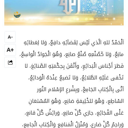
A
-
اَلْحَمْدُ للهِ الَّذي لَيْسَ لِقَضآئِهِ دافِعٌ، وَلا لِعَطائِهِ
+A
مانِعٌ، وَلا كَصُنْعِهِ صُنْعُ صانِع، وَهُوَ الْجَوادُ الْواسِعُ،
فَطَرَ أَجْناسَ الْبَدائِعِ، وأَتْقَنَ بِحِكْمَتِهِ الصَّنائِعَ، لا
تَخْفى عَلَيْهِ الطَّلائِعُ، وَلا تَضيعُ عِنْدَهُ الْوَدائِعُ،
أتْى بِالْكِتابِ الجَامِعْ، وبِشْرعِ الإسْلام النُور
السْاطِع، وَهْوَ للخْلِيفةِ صَانِع، وَهْوَ المُسْتعَانِ
عَلْى الفْجَائِع، جازي كُلِّ صانِع، وَرائِشُ كُلِّ قانع،
وَراحِمُ كُلِّ ضارِع، وَمُنْزِلُ الْمَنافِعِ وَالْكِتابِ الْجامِعِ،