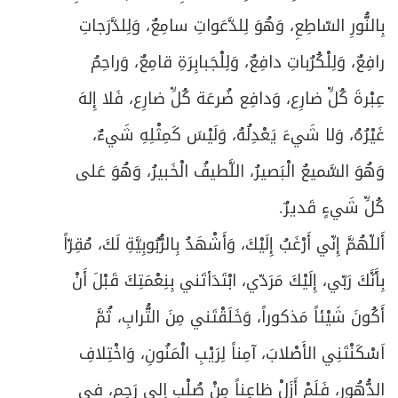
بِالنُّورِ السّاطِعِ، وَهُوَ لِلدَّعَواتِ سامِعٌ، وَلِلدَّرَجاتِ
رافِعٌ، وَلِلْكُرُباتِ دافِعٌ، وَلِلْجَبابِرَةِ قامِعٌ، وَراحِمُ
عِبْرةَ كُلِّ ضارِع، وَدافِع ضُرعَة كُلِّ ضارِع، فَلا إِلهَ
غَيْرُهُ، وَلا شَيءَ يَعْدِلُهُ، وَلَيْسَ كَمِثْلِهِ شَيءٌ،
وَهُوَ السَّميعُ الْبَصيرُ، اللَّطيفُ الْخَبيرُ، وَهُوَ عَلى
كُلِّ شَيءٍ قَديرٌ.
أَللّهُمَّ إِنّي أَرْغَبُ إِلَيْكَ، وَأَشْهَدُ بِالرُّبُوبِيَّةِ لَكَ، مُقِرّاً
بِأَنَّكَ رَبّي، إِلَيْكَ مَرَدّي، ابْتَدَأتَني بِنِعْمَتِكَ قَبْلَ أَنْ
أَكُونَ شَيْئاً مَذكوراً، وَخَلَقْتَني مِنَ التُّرابِ، ثُمَّ
اَسْكَنْتَنِي الأَصْلابَ، آمِناً لِرَيْبِ الْمَنُونِ، وَاخْتِلافِ
الدُّهُورِ، فَلَمْ أَزَلْ ظاعِناً مِنْ صُلْب اِلى رَحِم، في