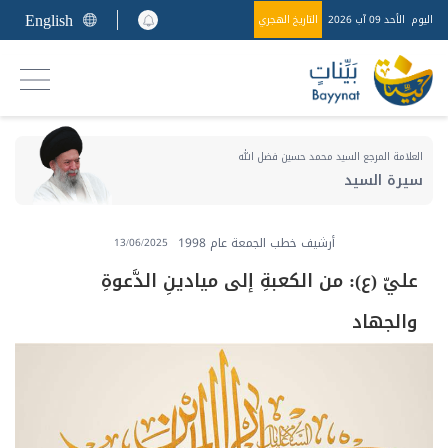
English
اليوم
الأحد 09 آب 2026
التاريخ الهجري
العلامة المرجع السيد محمد حسين فضل الله
سيرة السيد
أرشيف خطب الجمعة عام 1998
13/06/2025
عليّ (ع): من الكعبةِ إلى ميادينِ الدَّعوةِ
والجهاد