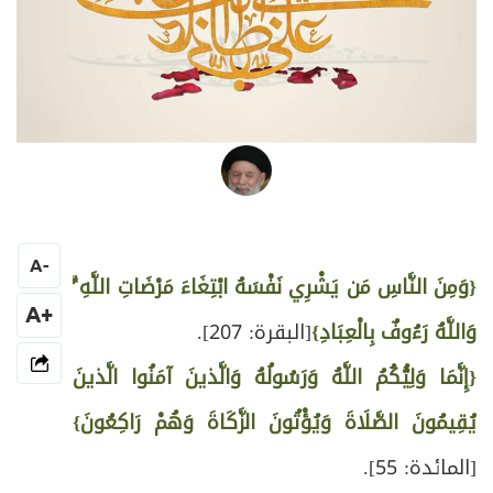
العلامة المرجع السيد محمد حسين فضل الله
A
-
{وَمِنَ النَّاسِ مَن يَشْرِي نَفْسَهُ ابْتِغَاءَ مَرْضَاتِ اللَّهِ ۗ
+A
وَاللَّهُ رَءُوفٌ بِالْعِبَادِ}
[البقرة: 207].
{إِنَّمَا وَلِيُّكُمُ اللَّهُ وَرَسُولُهُ وَالَّذينَ آمَنُوا الَّذينَ
يُقِيمُونَ الصَّلَاةَ وَيُؤْتُونَ الزَّكَاةَ وَهُمْ رَاكِعُونَ}
[المائدة: 55].