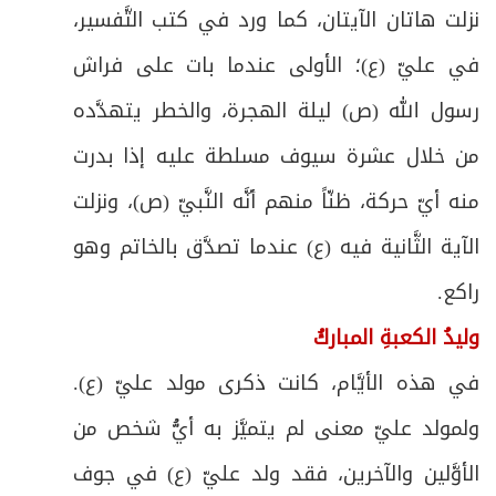
نزلت هاتان الآيتان، كما ورد في كتب التَّفسير،
في عليّ (ع)؛ الأولى عندما بات على فراش
رسول الله (ص) ليلة الهجرة، والخطر يتهدَّده
من خلال عشرة سيوف مسلطة عليه إذا بدرت
منه أيّ حركة، ظنّاً منهم أنَّه النَّبيّ (ص)، ونزلت
الآية الثَّانية فيه (ع) عندما تصدَّق بالخاتم وهو
راكع.
وليدُ الكعبةِ المباركُ
في هذه الأيَّام، كانت ذكرى مولد عليّ (ع).
ولمولد عليّ معنى لم يتميَّز به أيُّ شخص من
الأوَّلين والآخرين، فقد ولد عليّ (ع) في جوف