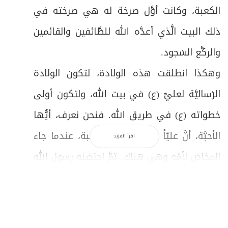
الكعبة، وكانت أوَّل صرخة له هي صرخته في
ذلك البيت الَّذي أعدَّه الله للطَّائفين والقائمين
والركَّع السّجود.
وهكذا انطلقت هذه الولادة، لتكون الولادة
الرّساليَّة لعليّ (ع) في بيت الله، ولتكون أولى
خطواته (ع) في طريق الله. فنحن نعرف، أيُّها
الأحبَّة، أنَّ عليّاً (ع) ولد في الكعبة، عندما جاء
اقرأ المزيد
المخاض لأمّه وهي هناك، ثمَّ احتضنه رسول الله
(ص) في السّنين الأولى من عمره، فعاش في
أحضانه (ص)، وهو الَّذي يقول:
"وَضَعَنِي فِي
حِجْرِه وأَنَا وَلَدٌ، يَضُمُّنِي إِلَى صَدْرِه، ويَكْنُفُنِي