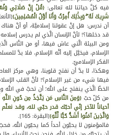
فيه كلَّ حياتنا لله تعالى:
{قُلْ إِنَّ صَلَاتِي وَنُسُ
شَرِيكَ لَهُ ۖ وَبِذَٰلِكَ أُمِرْتُ وَأَنَا أَوَّلُ الْمُسْلِمِينَ}
[الأنعام: 162
أن ندرس: هل إنَّ عقولنا إسلاميَّة، أو أنَّ هنا
قد دخلها؟! لأنَّ الإنسان الَّذي لم يدرس إسلامه ع
ومن البيئة الَّتي عاش فيها، أو من النَّاس ا
الإسلام، فيخيَّل إليه أنَّه الإسلام، فلا بدَّ
الفكر الإسلاميّ.
وهكذا، لا بدَّ أن نفتح قلوبنا، وهي مركز العا
فيها شي‏ء من غير الإسلام؟! لأنَّ القلب الإسلا
الخطّ الَّذي ينفتح على الله؛ أن تحبَّ في الله
من كلّ حبّ
{وَمِنَ النَّاسِ مَن يَتَّخِذُ مِن دُونِ اللَّهِ
أحياناً للآخر إنّي أحبّك قدر حبّي لله، وقد نعلّم أ
وَالَّذِينَ آمَنُوا أَشَدُّ حُبًّا لِّلَّهِ}
[البقرة: 165].
فالمؤمنون لا يحبَّون أحداً كما يحبّون الله، فحبّ 
أن يتحرَّك من خلال الله، فنحن نحبّ الأنبياء، ولا س