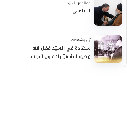
قصائد عن السيد
لا تلمني
آراء وشهادات
شهادةٌ في السيّد فضل الله
(رض): أنبهُ مَنْ رأيْت مِن أقرانه