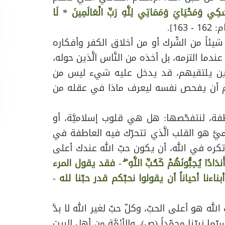
كِي وَمَحْيَايَ وَمَمَاتِي لِلَّهِ رَبِّ الْعَالَمِينَ * لَا
 - 163].
ك شيئاً من الشّرك أو من أخلاق الكفر وأفكاره
ندما التزمه، بل أخذه من النَّاس الَّذين حوله،
لَّذين يلتقيهم، قد يدخل عليه شي‏ء ليس من
 للمسلم أن يفحص نفسه ليعرف ماذا في عقله من
طفة، لنتفحّصها: هل هي قلوب إسلاميَّة، أو
ميَّ هو القلب الَّذي تتحرّك فيه العاطفة في
 وتكره في الله، أن يكون حبّ الله عندك أعلى
 أَندَادًا يُحِبُّونَهُمْ كَحُبِّ اللَّهِ ۖ - فقد يقول المرء
بناءنا أحياناً أن يقولوا نحبّكم قدر حبّنا لله -
الله هو أعلى الحبّ، وكلّ حبّ لغير الله لا بدَّ
يّما نبيّنا محمّداً (ص)، والأئمَّة من أهل البيت