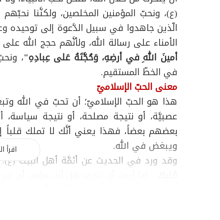
(ع)، ونحبّ المؤمنين المخلصين، ولكنَّنا نحبّهم 
الّذين جاهدوا في سبيل الدَّعوة إلى توحيده وعباد
الأمناء على رسالة الله، ولأنَّهم حجج الله على 
أمينَ اللهِ في أرضِهِ، وَحُجَّتَهُ عَلى عِبادِهِ"
، ونحبّ
في الخطّ المستقيم.
معنى الحبّ الإسلاميّ
هذا هو الحبّ الإسلاميّ؛ أن تحبّ في الله وتبغض
عصبيَّة، أو نتيجة مصلحة، أو نتيجة سياسة، أو
بعضهم بعضاً، فهذا يعني أنَّك لا تملك قلباً إسل
ويبغض في الله.
اقرأ ال
وقد ورد في الحديث عن أئمَّة أهل البيت (ع):
قَلبِكَ
– إذا أردت أن تعرف هل أنت مؤمن أم غير
أَهلَ مَعصِيَتِهِ، فَفِيكَ خَيرٌ، وَاللَّهُ يُحِبُّكَ، وَإِن كَان
فَلَيسَ فِيكَ خَيرٌ، وَاللَّهُ يُبغِضُكَ
- ثمَّ يقول -
وَال
من كلّ قلبك، تُحشَر معه. فانظروا مع من تحبّو