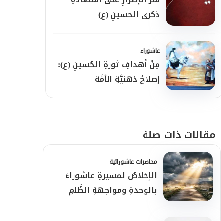
ذكرى الحسينِ (ع)
عاشوراء
مِنْ أهدافِ ثورةِ الحُسينِ (ع):
إصلاحُ ذهنيَّةِ الأمَّة
مقالات ذات صلة
محاضرات عاشورائية
الإخلاصُ لمسيرةِ عاشوراءَ
بالوحدةِ ومواجهةِ الظُّلمِ
والاستكبار