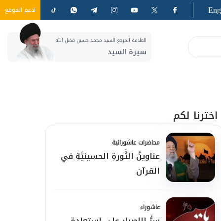
Eng
ادعم الموقع
العلامة المرجع السيد محمد حسين فضل الله
سيرة السيد
اخترنا لكم
محاضرات عاشورائية
عناوينُ الثَّورةِ الحسينيَّةِ في
القرآن
عاشوراء
سرُّ الإصرارِ على استعادةِ