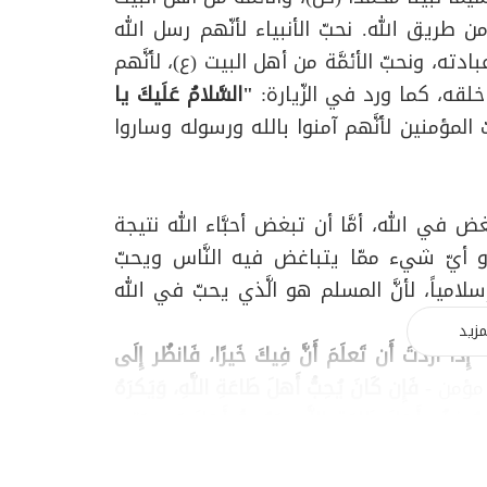
من طريق الله. نحبّ الأنبياء لأنّهم رسل الله
ته، ونحبّ الأئمَّة من أهل البيت (ع)، لأنَّهم
خلقه، كما ورد في الزّيارة:
"السَّلامُ عَلَيكَ يا
 المؤمنين لأنَّهم آمنوا بالله ورسوله وساروا
 في الله، أمَّا أن تبغض أحبَّاء الله نتيجة
 أيّ شي‏ء ممّا يتباغض فيه النَّاس ويحبّ
امياً، لأنَّ المسلم هو الَّذي يحبّ في الله
مزيد
"إِذَا أَرَدتَ أَن تَعلَمَ أَنَّ فِيكَ خَيرًا، فَانظُر إِلَى
 مؤمن -
فَإِن كَانَ يُحِبُّ أَهلَ طَاعَةِ اللَّهِ، وَيَكرَهُ
َ يُبغِضُ أَهلَ طَاعَةِ اللَّهِ، وَيُحِبُّ أَهلَ مَعصِيَتِهِ،
مَرءُ مَعَ مَن أَحَبَّ"
، يعني أنَّ من تمحضه الحبّ
ن أن تُحشَروا يوم القيامة، لأنّنا قد نحبّ