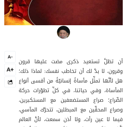
العلامة المرجع السيد محمد حسين فضل الله
A
-
أن تظلَّ تستعيد ذكرى مضت عليها قرون
+A
وقرون، لا بدَّ لك أن تخاطب نفسك: لماذا ذلك؛
هل لأنَّها تمثِّل مأساةً إنسانيّةً من أقسى أنواع
المأساة، وفي حياتنا، في كلِّ تطوّرات حركة
الصِّراع؛ صراع المستضعفين مع المستكبرين،
وصراع المحقِّين مع المبطلين، تتحرَّك المآسي،
فيما لا عين رأت، ولا أذن سمعت، لأنَّ العالم