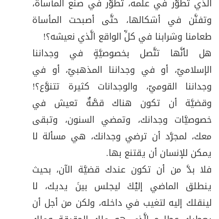
الَّذي تطوَّر في علمه، تطوَّر في صنع المأساة،
وتفنَّن في أشكالها، حتَّى أصبحت المأساة
طعامنا وشرابنا في كلِّ الواقع الَّذي نعيشه؟!
هل لأنَّها تتَّصل بخصوصيَّةٍ في وجداننا
الإسلاميّ، أو في وجداننا المذهبيّ، أو في
وجداننا القوميّ، والوجدانات كثيرة تتنوَّع؟!
وقضيَّة أن تكون هناك قصَّةٌ تعيش في
خصوصيَّات وجدانك، وتمضي السنون، وتبقى
معك، لمجرَّد أن ترضي وجدانك، هي مسألة لا
يمكن للإنسان أن يقتنع بها.
فلا بدَّ من أن تكون عندك قضيَّة الآن، بحيث
ينطلق الماضي إليْكَ ليجلس بينَ يديك، لا
لينقلك إليه لتغيب في داخله، ولكن من أجل أن