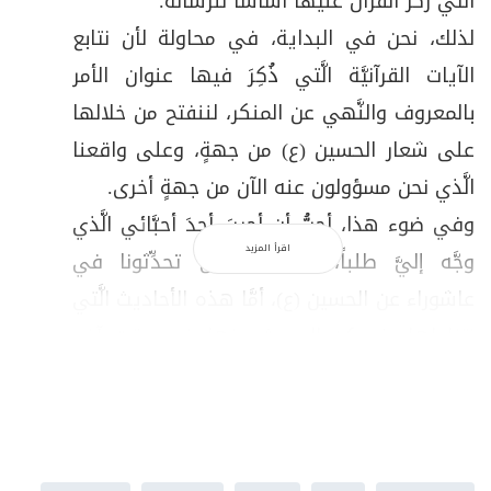
الَّتي ركَّز القرآن عليها أساساً للرِّسالة.
لذلك، نحن في البداية، في محاولة لأن نتابع
الآيات القرآنيَّة الَّتي ذُكِرَ فيها عنوان الأمر
بالمعروف والنَّهي عن المنكر، لننفتح من خلالها
على شعار الحسين (ع) من جهةٍ، وعلى واقعنا
الَّذي نحن مسؤولون عنه الآن من جهةٍ أخرى.
وفي ضوء هذا، أحبُّ أن أجيبَ أحدَ أحبَّائي الَّذي
اقرأ المزيد
وجَّه إليَّ طلباً، بأنَّنا نريد أن تحدِّثونا في
عاشوراء عن الحسين (ع)، أمَّا هذه الأحاديث الَّتي
نتناولها، فيمكن الحديث عنها في وقت آخر،
وعلى مدار السَّنة.
التَّجسيدُ العمليُّ للقرآن
وفي الواقع، فإنَّ كلّ ما تحدَّثت به هو عن
الحسين (ع)، لأنَّ الحسين ليس شخصاً مفصولاً عن