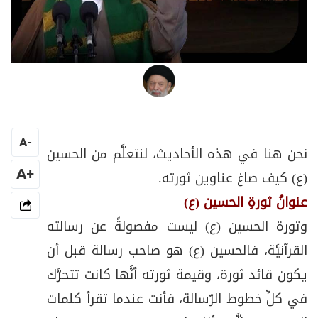
العلامة المرجع السيد محمد حسين فضل الله
A
-
نحن هنا في هذه الأحاديث، لنتعلَّم من الحسين
+A
(ع) كيف صاغ عناوين ثورته.
عنوانُ ثورةِ الحسين (ع)
وثورة الحسين (ع) ليست مفصولةً عن رسالته
القرآنيَّة، فالحسين (ع) هو صاحب رسالة قبل أن
يكون قائد ثورة، وقيمة ثورته أنَّها كانت تتحرَّك
في كلِّ خطوط الرّسالة، فأنت عندما تقرأ كلمات