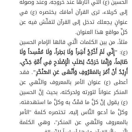
الحسين (ع) الَّتي أثارها عند خروجه، وعند وصوله
إلى كربلاء، ترى القرآن أمامَك يختصره (ع) في
عنوانٍ يجعلك تدخل إلى القرآن لتفتِّش فيه عن
كلِّ مواقع هذا العنوان.
مثلاً، من بين الكلمات الَّتي قالها الإمام الحسين
(ع):
"إِنِّي لَمْ أَخْرُجْ أَشِراً وَلَا بَطِراً، وَلَا مُفْسِداً وَلَا
ظَالِماً، وَإِنَّمَا خَرَجْتُ لِطَلَبِ الْإِصْلَاحِ فِي أُمَّةِ جَدِّي،
أُرِيْدُ أَنْ آَمُرَ بِالمَعْرُوفِ وَأَنْهَى عَنِ المـُنْكَرِ"
. فقد
أعطى (ع) عنوان الأمر بالمعروف والنَّهي عن
المنكر عنواناً لثورته ولحركته، بحيث إنَّ الحسين
(ع) يقول إنَّ كلَّ ما قمْتُ به وكلَّ ما استهدفته،
وكلَّ ما أدعو النَّاس إليه، تختصره كلمة "الأمر
بالمعروف والنَّهي عن المنكر"، وهي الكلمة