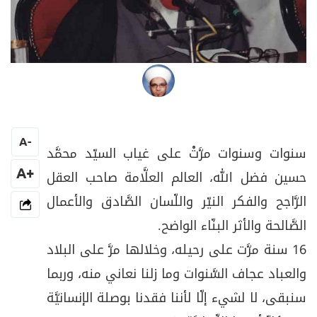
الشّيخ بهاء الدّين سلام
A
-
سنوات وسنوات مرَّتْ على غياب السيّد محمَّد
+A
حسين فضل الله، العالم العلَّامة صاحب العقل
الرَّاجح والفكر النيّر واللّسان الصَّادق والأعمال
الصَّالحة والأثر البنّاء الواضح
.
16
سنة مرَّت على رحيله، وخلالها مرَّ على البلاد
والعباد عجاف السَّنوات وما زلنا نعاني منه، وربما
سنبقى، لا لشيء إلّا لأننا فقدنا بوصلة الإنسانيَّة