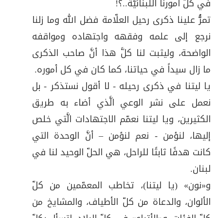
في كلّ أمورنا اللّبنانيَّة..؟!
تمرُّ علينا ذكرى رحيل العلّامة فضل الله وما زلنا
نرجع إلى علمه وفقهه واجتهاده ومواقفه
الواضحة، وليثبت لنا كلَّ هذا أنَّ صاحب الذكرى
ما زال سيداً في حياتنا، كما كان في كل أموره
.
يا ليتنا في ذكرى رحيله - لا أقول نستذكر - بل
نعمل على نشر الوعي الَّذي أضاء به طريق
الكثيرين، ويا ليتنا نعمّم الاجتهادات الَّتي خلص
إليها، لنؤمن - نعم لنؤمن – أنَّ الوحدة التي
كانت هدفًا ثابتًا للراحل، هي الحلّ الوحيد لنا في
لبنان
.
و«نون» (يا ليتنا)، تخاطب المعمّمين من كلّ
الألوان، والدعاة من كلّ الأطياف، والمشايخ من