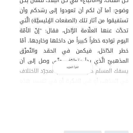
كلّ الفئات، و«الأتباع» في كلّ البلاد، لتسأل بكلّ
وضوح: أما آن لكم أن تعودوا إلى رشدكم وأن
تستفيقوا من آثار تلك (الصفعات الإبليسيَّة) الَّتي
تحدَّث عنها العلّامة الرَّاحل، فقال: "إنّ الأمّة
اليوم تواجه خطراً كبيراً من داخلها وخارجها. أمّا
خطر الدّاخل، فيكمن في الحقد والتّمزّق
المذهبيّ الَّذي بدأ يتطرّف حتّى وصل إلى أن
اقرأ المزيد
يسفك المسلم دم أخيه المسلم، لمجرّد الاختلاف
في المذهب أو في الفكرة أو في تفسير هذه
الآية أو ذاك الحديث المرويّ وما إلى ذلك"؟
!
إنَّ السيّد الرَّاحل قد أنذرنا منذ زمن بعيد، فقال
مرة: "إنَّ أمراء السياسة يراهنون على جهلكم،
ويراهنون على أنَّه ليس عندكم وقت للتَّفكير
فيما يقولون أو فيما يحدث من حولكم.. إنَّنا لا