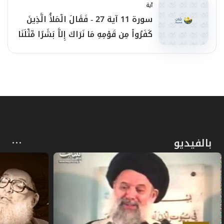
آية
المستكبرين المترفين الّذين ينظرون إليهم
سورة 11 آية 27 - فَقَالَ الْمَلأُ الَّذِينَ
كَفَرُواْ مِن قَوْمِهِ مَا نَرَاكَ إِلاَّ بَشَرًا مِّثْلَنَا
باحتقارٍ واستهزاءٍ. ‏
وَمَا نَرَاك
‏العبادة الكلمة الجامعة للنّهج الرِّساليِّ ‏
{ولقدْ أرْسلْنا نُوحاً إِلى‏ قوْمِهِ}
؛ ليبلغهم رسالة
الله في كلماتٍ موحيةٍ حاسمةٍ، فقال‏
‏ ‏
‏ـ لهم:
{إِنِّي لكُمْ نذِيرٌ مُبِينٌ}
، لأنذركم المصير الّذي
بالفيديو
ينتظركم في الدُّنيا، ويواجهكم في الآخرة،
نتيجة ما تمارسونه من عبادة الأوثان وما
يتبعها من القيم المادِّيّة المستغرقة في
الطِّين، وفي غرائز اللّحم والدّم، بعيداً عن كلِّ