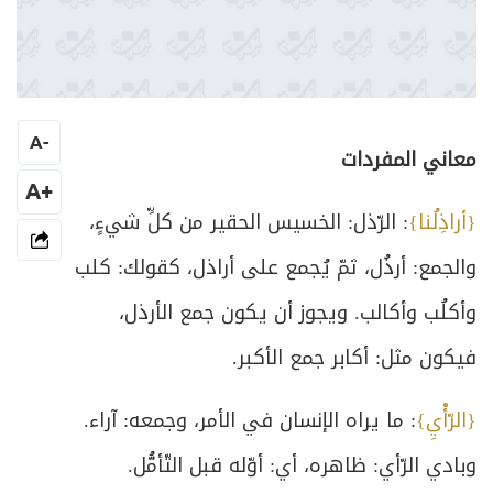
A
-
‏معاني المفردات‏
‏ ‏
+A
{أراذِلُنا}
: الرّذل: الخسيس الحقير من كلِّ شيءٍ،
والجمع: أرذُل، ثمّ يُجمع على أراذل، كقولك: كلب
وأكلُب وأكالب. ويجوز أن يكون جمع الأرذل،
فيكون مثل: أكابر جمع الأكبر. ‏
{الرّأْيِ}
: ما يراه الإنسان في الأمر، وجمعه: آراء.
وبادي الرّأي: ظاهره، أي: أوّله قبل التّأمُّل. ‏