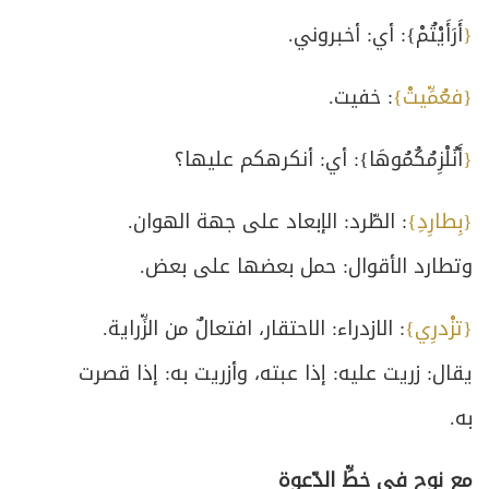
{‏
‏أَرَأَيْتُمْ‏
‏}
‏: أي: أخبروني. ‏
{فعُمِّيتْ}
: خفيت. ‏
{‏
‏أَنُلْزِمُكُمُوهَا‏
‏}
‏: أي: أنكرهكم عليها؟ ‏
{بِطارِدِ}
: الطّرد: الإبعاد على جهة الهوان.
وتطارد الأقوال: حمل بعضها على بعض. ‏
{تزْدرِي}
: الازدراء: الاحتقار، افتعالٌ من الزِّراية.
يقال: زريت عليه: إذا عبته، وأزريت به: إذا قصرت
به. ‏
‏مع نوح في خطِّ الدّعوة ‏