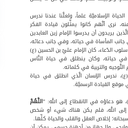
حياة الإسلاميَّة علماً، ولعلَّنا عندنا ندرس
ه، نرى أنَّهم كانوا يمثِّلون قيادة الفكر
 الَّذين يريدون أن يدرسوا الإمام زين العابدين
جانب المأساة في حياته، وفي جانب دعائه،
سلوب الدّعاء، كان الإمام عليّ بن الحسين (ع)
َاس في حياته، وكان ينطلق في حياة النَّاس
َّوجيه والتربية في كلماته.
(ع)، ندرس الإنسان الَّذي انطلق في حياة
موقع القيادة الرسميَّة.
، هو دعاؤه في الانقطاع إلى الله:
"اللَّهُمَّ
 إلى الله، فلم يكن هناك شيء أو شخص
بحانه؛ إخلاص العقل والقلب والحياة كلِّها.
ارحي، ولا جهاز من أجهزة جسمي، يمكن أن