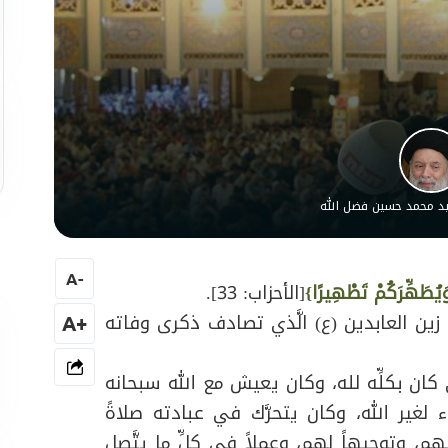
سيد محمد حسين فضل الله
A
-
 وَيُطَهِّرَكُمْ تَطْهِيرًا}
[الأحزاب: 33].
ن زين العابدين (ع) الَّذي تصادف ذكرى وفاته
+A
ذي كان بكلِّه لله، وكان يعيش مع الله سبحانه
غير الله، وكان يتحرَّك في عبادته صلاةً
 لهم، وتوجيهاً لهم، وعملاً في كلِّ ما يتَّصل