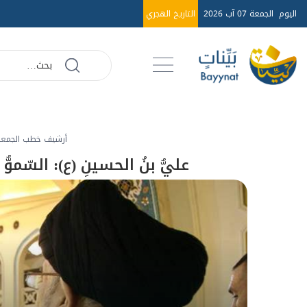
اليوم
الجمعة 07 آب 2026
التاريخ الهجري
أرشيف خطب الجمعة عا
عليُّ بنُ الحسينِ (ع): السّموُّ