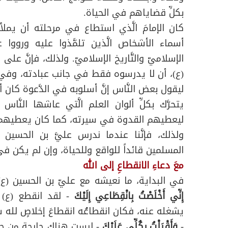
بكلِّ قضاياهم في الحياة.
كان الإمامَ الَّذي استطاع في مرحلته أن يملأ ال
أسماء الأشخاص الَّذين تلمَّذوا عليه ورووا عن
الإسلاميّ والتَّاريخ الإسلاميّ. ولذلك، فإنَّ على
(ع)، أن لا يدرسوه فقط في جانب عبادته، وفي 
ليقول بعض النَّاس إنَّ أسلوبه في الدَّعوة كان أ
يتحرَّك بكلِّ ألوان العلم الَّتي عاشها النّ
ليعطيهم القدوة في سيرته، كما كان يعطيهم الت
ولذلك، فإنَّنا عندما ندرس عليَّ بن الحسين 
المسلمين قائداً للواقع وللحياة، وإن لم يكن في 
معَ دعاءِ الانقطاعِ إلى الله
في البداية، ما نعيشه مع عليّ بن الحسين (ع)
إِنِّي أَخْلَصْتُ بِانْقِطَاعِي إِلَيْكَ
- لقد انقطع (ع)
يشغله عنه، فكان انقطاعُه انقطاعَ إخلاصٍ لله س
-
وَأَقْبَلْتُ بِكُلِّي عَلَيْكَ
- ليست هناك جارحة من جو