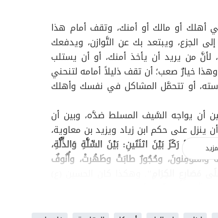
 أهلك أو مالك أو أمنك، وتقف أمام هذا
لى الجزع، ويبتعد بك عن التَّوازن، ويدفعك
د، لأنَّ من يريد أن يأخذ أمنك، أو أن يستلب
َة، وهذا خيارٌ صعب؛ أن تقف ذليلاً أمامه لتنحني
استه، أو تتحمَّل المشاكل في نفسك وأهلك
ين أن يواجه السَّيف المسلط ضدَّه، وبين أن
أن ينزل على حكم ابن زياد ويزيد بن معاوية،
َعِيِّ، قدْ رَكَزَ بَيْنَ اثنَتَينِ: بَيْنَ السِّلَّةِ وَالذِّلَّةِ،
مزيد
ُولُهُ والمؤمِنونَ، وحُجُورٌ طابَتْ وطَهُرتْ، وأُنُوفٌ
عَلَى مَصَارِعِ الكِرَامِ"
. وهكذا كان الحسين (ع)
العزَّة في خطّ الحقّ.
أمام خيارين؛ بين أن يبقى مع بني أميَّة في
ت مقبلة عليه في مستقبله، كما كانت مقبلة