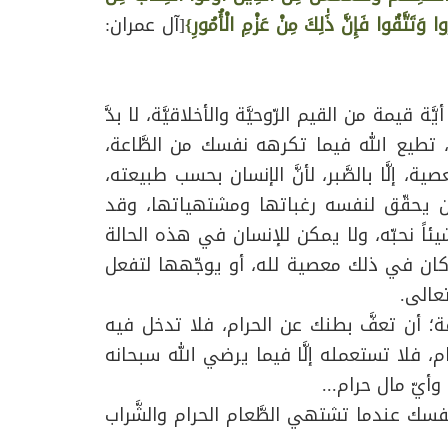
 وَتَتَّقُوا فَإِنَّ ذَٰلِكَ مِنْ عَزْمِ الْأُمُورِ}
[آل عمران:
َّة قيمة من القيم الرّوحيَّة والأخلاقيَّة، لا بدَّ
ً، تطيع الله فيما تكرهه نفسك من الطَّاعة،
إلَّا بالصَّبر، لأنَّ الإنسان بحسب طبيعته،
أن يحقّق لنفسه رغباتها ومشتهياتها، وقد
 شيئاً نحبّه، ولا يمكن للإنسان في هذه الحالة
ذا كان في ذلك معصية لله، أو يوجّهها لتفعل
عالى.
َة؛ أن تعفَّ بطنك عن الحرام، فلا تدخل فيه
، فلا تستعمله إلَّا فيما يرضي الله سبحانه
أيّ مال حرام...
اهد نفسك عندما تشتهي الطَّعام الحرام والشَّراب