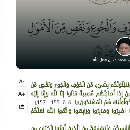
سيد محمد حسين فضل الله
A
-
لَنَبْلُوَنَّكُم بِشَيْءٍ مِّنَ الْخَوْفِ وَالْجُوعِ وَنَقْصٍ مِّنَ
 إِذَا أَصَابَتْهُم مُّصِيبَةٌ قَالُوا إِنَّا لِلَّهِ وَإِنَّا إِلَيْهِ
+A
ۖ وَأُولَٰئِكَ هُمُ الْمُهْتَدُونَ}
[البقرة: 155 - 157].
ا اصْبِرُوا وَصَابِرُوا وَرَابِطُوا وَاتَّقُوا اللَّهَ لَعَلَّكُمْ
َأَنفُسِكُمْ وَلَتَسْمَعُنَّ مِنَ الَّذِينَ أُوتُوا الْكِتَابَ مِن