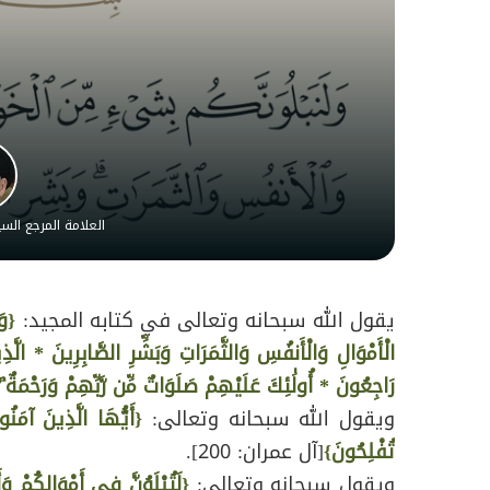
العلامة المرجع ال
يقول الله سبحانه وتعالى في كتابه المجيد:
{وَ
الْأَمْوَالِ وَالْأَنفُسِ وَالثَّمَرَاتِ وَبَشِّرِ الصَّابِرِينَ * الَّذِينَ
رَاجِعُونَ * أُولَٰئِكَ عَلَيْهِمْ صَلَوَاتٌ مِّن رَّبِّهِمْ وَرَحْمَةٌ 
ويقول الله سبحانه وتعالى:
{أَيُّهَا الَّذِينَ آمَنُو
تُفْلِحُونَ}
[آل عمران: 200].
ويقول سبحانه وتعالى:
{لَتُبْلَوُنَّ فِي أَمْوَالِكُمْ و