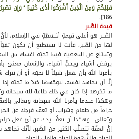
قَبْلِكُمْ وَمِنَ الَّذِينَ أَشْرَكُوا أَذًى كَثِيرًا ۚ وَإِن تَصْبِرُوا
186].
قيمة الصَّبر
الصَّبر هو أعلى قيمةٍ أخلاقيَّةٍ في الإسلام، لأنَّ أي
لها من الصَّبر، فأنت لا تستطيع أن تكون تقيّا
وتمتنع عن المعصية فيما تحبّه نفسك من المعصية، 
يرفض أشياء ويحبُّ أشياء، والإنسان معنيّ ب
يأمرنا الله بأن نفعل شيئاً لا نحبّه، أو أن نترك
إلَّا أن يجاهد نفسه، ليوجّهها ضدّ ما تحبّه إ
ما تكرهه إذا كان في ذلك طاعة لله سبحانه وت
وهكذا عندما يأمرنا الله سبحانه وتعالى بالعفّ
حراماً من طعام وشراب، أو تعفّ فرجك عن الحرام
وتعالى.. وهكذا أن تعفَّ يدك عن أيّ فعل حرام و
إنَّ العفَّة تتطلَّب الكثير من الصَّبر، لأنَّك تج
الحرام والشَّهوة الحرام والمال الحرام.