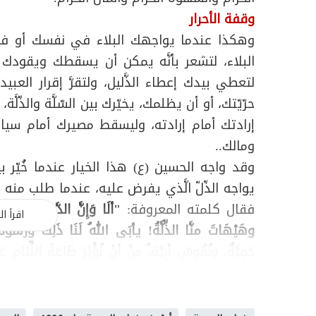
وقفة الأحرار
وهكذا عندما يواجهك البلاء في نفسك أو في
البلاء، لتشعر بأنَّه يمكن أن يسقطك ويقودك إ
لتعطي بيدك إعطاء الذَّليل، ولتقرَّ إقرار العبي
حرّيّتك، أو أن يظلمك، يخيّرك بين السّلَّة والذّلّ
إرادتك أمام إرادته، وليسقط مصيرك أمام سي
ومالك..
وقد واجه الحسين (ع) هذا الخيار عندما خُيّر ب
يواجه الذّلّ الَّذي يفرض عليه، عندما طلب منه 
فقال كلمته المعروفة:
"ألَا وَإِنَّ الدَّعِيَّ ابنَ الدّ
اقرأ ال
وهَيْهَاتَ منَّا الذِّلَّةُ! يأبَى اللهُ لَنَا ذَلِكَ ورَس
حَمِيَّةٌ، ونُفُوسٌ أبِيَّة،ٌ مِنْ أنْ نُؤْثِرَ طَاعَةَ اللِّئامِ 
صابراً في مواجهة كلّ التَّحدّيات، ليحتفظ بموقف 
وكذلك الحرّ بن يزيد الرّياحي (رض) عندما وقف 
مواجهة الحسين (ع)، ويربح الدّنيا الَّتي كان