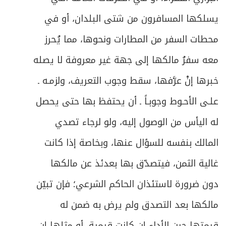
يسلكها المسافرون من شتى البلدان، أو في
محطات السفر من المطارات ونحوها، مما يُحرز
معه سفرُ مالكها إلى جهة غير معروفة لا يصله
خبرها إنْ عرَّفها، سقط وجوب التعريف، ولزمـه ـ
علـى الأحـوط وجوبـاً ـ أن يحتفظ بها حتى يحصل
له اليأس من الوصول إليه، ولو لرجاء تصدي
المالك بنفسه للسؤال عنها، وبخاصة إذا كانت
غالية الثمن، فيتصدّق بها بعدئذ عن مالكها
دون ضرورة لاستئذان الحاكم الشرعي؛ فإن تبيّن
مالكها بعد التصدق ولم يرض به ضمن له
قيمتها حين الأداء إن كانت قيمية، أو مثلها إن