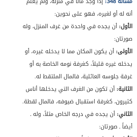
مسألة 348:
إذا وجد مالاً في منزله، ولم يعلم
المبحث الأول: في ميراث الغرقى والمهدوم
ص
أنه له أو لغيره، فهو على نحوين:
723
عليهم ونحوهم
الأول:
أن يجده في واحدة من غرف المنزل، وله
ص
المبحث الثاني: في ميراث الخنثى
729
صورتان:
المبحث الثالث: في أمور مشكلة متفرقة
الأولى:
أن يكون المكان مما لا يدخله غيره، أو
ص
731
بالميراث
يدخله غيره قليلاً، كغرفة نومه الخاصة به أو
غرفة جلوسه العائلية، فالمال الملتقط له.
الثانية:
أن تكون من الغرف التي يدخلها أناس
كثيرون، كغرفة استقبال ضيوفه، فالمال لقطة.
الثاني:
أن يجده في درجه الخاص مثلاً، وله ـ
أيضاً ـ صورتان: