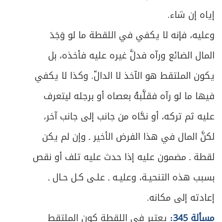
395
والأشربة
إياه إن شاء.
ص
وعليه، فإنه لا يكفي في اللقطة ما لو وَجَدَ
المبحث الثاني: في ما يحل تناوله عند الاضطرار
400
المال الضائع ورآه فدلَّ غيره عليه فأخذه، بل
ص
القسم الثاني: في أحكام الزواج والأسرة
408
يكون الملتقط هو الآخذ لا الدالّ. وكذا لا يكفي
ص
مدخل في أحكام العلاقة بين الرجل والمرأة
413
فيها ما لو رآه فقلَّبهُ بعصاه أو برجله ليتعرف
عليه ثم تركه، أو نحَّاه من جانب إلى جانب آخر،
ص
العلاقة بين الرجل والمَرأة
415
لكنَّ المال في هذا الفرض الأخير ـ وإن لم يكن
ص
الباب الأول: في الزواج
422
لقطة ـ مضمون عليه إذا حدث عليه تلف أو نقص
ص
المبحث الأول: في الكفاءة في الدين
430
بسبب هذه التنحيـة، وعليـه ـ علـى كـل حـال ـ
إعادته إلى مكانه.
ص
المبحث الثاني: في من يحرم تزوجه بالقرابة
431
مسألة 345:
يعتبر في اللقطة كون الملتقط