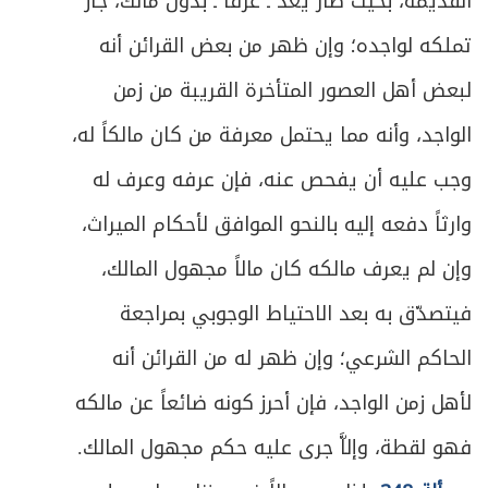
القديمة، بحيث صار يعدّ ـ عرفاً ـ بدون مالك، جاز
659
وشروطه
تملكه لواجده؛ وإن ظهر من بعض القرائن أنه
ص
المبحث الأول: في موجبات الإرث وطبقات الوارث
661
لبعض أهل العصور المتأخرة القريبة من زمن
المبحث الثاني: في مرتكزات تقدير الحصص
الواجد، وأنه مما يحتمل معرفة من كان مالكاً له،
ص
664
وأقسام الوارث من هذه الجهة
وجب عليه أن يفحص عنه، فإن عرفه وعرف له
ص
المبحث الثالث: في الشروط المعتبرة في الوارث
671
وارثاً دفعه إليه بالنحو الموافق لأحكام الميراث،
وإن لم يعرف مالكه كان مالاً مجهول المالك،
ص
الفصل الثاني: في كيفية توزيع التركة
684
فيتصدّق به بعد الاحتياط الوجوبي بمراجعة
ص
المبحث الأول: في إرث المتقربين بالنسب
685
الحاكم الشرعي؛ وإن ظهر له من القرائن أنه
ص
المبحث الثاني: في تفصيل إرث ذوي الأسباب
لأهل زمن الواجد، فإن أحرز كونه ضائعاً عن مالكه
716
فهو لقطة، وإلاَّ جرى عليه حكم مجهول المالك.
ص
في ميراث ذوي الحالات المشكلة
720