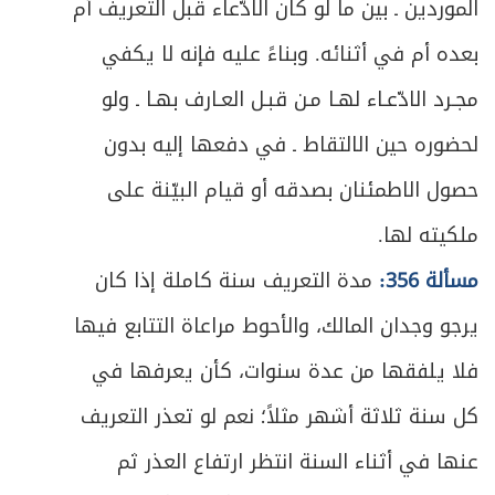
الموردين ـ بين ما لو كان الادّعاء قبل التعريف أم
بعده أم في أثنائه. وبناءً عليه فإنه لا يكفي
مجـرد الادّعـاء لهـا مـن قبـل العـارف بهـا ـ ولو
لحضوره حين الالتقاط ـ في دفعها إليه بدون
حصول الاطمئنان بصدقه أو قيام البيّنة على
ملكيته لها.
مسألة 356:
مدة التعريف سنة كاملة إذا كان
يرجو وجدان المالك، والأحوط مراعاة التتابع فيها
فلا يلفقها من عدة سنوات، كأن يعرفها في
كل سنة ثلاثة أشهر مثلاً؛ نعم لو تعذر التعريف
عنها في أثناء السنة انتظر ارتفاع العذر ثم