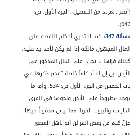
ص
(أنظر ـ لمزيد من التفصيل ـ الجزء الأول، ص:
المبحث الثالث: في أحكام العدة
615
542).
ص
المبحث الرابع: في أحكام المفقود زوجها
627
مسألة 347:
كما لا تجري أحكام اللقطة على
ص
المبحث الخامس: في أحكام عامة/ الطلاق
634
المال المجهول مالكه إذا لم يكن لأحد يد عليه،
كذلك فإنها لا تجري على المال المذخور في
ص
الفصل الثاني في الخلع والمباراة
637
الأرض، بل إن له أحكاماً خاصة تقدم ذكرها في
ص
المبحث الأول: في الخلع
639
باب الخمس من الجزء الأول ص: 534. وأما ما
ص
المبحث الثاني: في المباراة
645
يوجد مطروحاً على الأرض ونحوها في القرى
الدارسة والبيوت الخربة مما ليس مدفوناً فيها:
ص
الباب الثالث: في الميراث
656
فإنْ عُلم من بعض القرائن أنه لأهل العصور
الفصل الأول: في موجبات الإرث وأقسام الوارث
ص