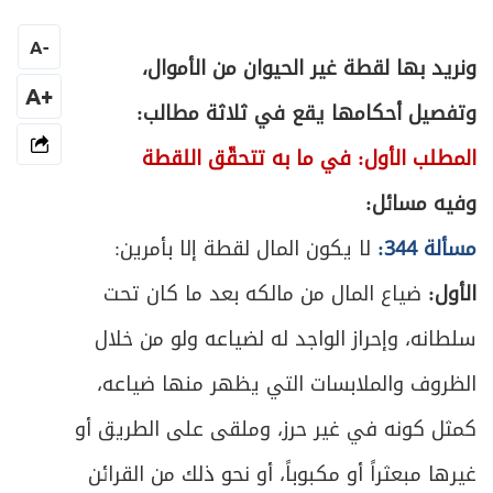
ص
المبحث الرابع: في أحكام التنازع
297
A
-
ونريد بها لقطة غير الحيوان من الأموال،
ص
الفصل الثاني: في ضمان التالف
+A
301
وتفصيل أحكامها يقع في ثلاثة مطالب:
ص
المطلب الأول: في ما به تتحقّق اللقطة
المبحث الأول: في التلف الموجب للضمان
303
وفيه مسائل:
ص
المبحث الثاني: في كيفية الضمان
309
مسألة 344:
لا يكون المال لقطة إلا بأمرين:
ص
المقصد الرابع: في أبواب متفرقة
314
الأول:
ضياع المال من مالكه بعد ما كان تحت
سلطانه، وإحراز الواجد له لضياعه ولو من خلال
ص
الباب الأول: في الوكالة
318
الظروف والملابسات التي يظهر منها ضياعه،
ص
المبحث الأول: في التعريف والعقد والمتعاقدين
319
كمثل كونه في غير حرز، وملقى على الطريق أو
ص
المبحث الثاني: في ما يصح التوكيل فيه
325
غيرها مبعثراً أو مكبوباً، أو نحو ذلك من القرائن