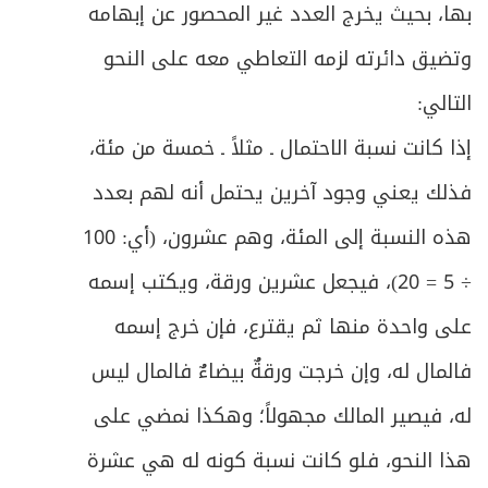
بها، بحيث يخرج العدد غير المحصور عن إبهامه
وتضيق دائرته لزمه التعاطي معه على النحو
التالي:
إذا كانت نسبة الاحتمال ـ مثلاً ـ خمسة من مئة،
فذلك يعني وجود آخرين يحتمل أنه لهم بعدد
هذه النسبة إلى المئة، وهم عشرون، (أي: 100
÷ 5 = 20)، فيجعل عشرين ورقة، ويكتب إسمه
على واحدة منها ثم يقترع، فإن خرج إسمه
فالمال له، وإن خرجت ورقةٌ بيضاءٌ فالمال ليس
له، فيصير المالك مجهولاً؛ وهكذا نمضي على
هذا النحو، فلو كانت نسبة كونه له هي عشرة