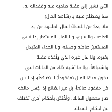
التي تشير إلى غفلة صاحبه عنه وفقدانه له،
ص
المبحث الثالث: في كيفية قيام الوكيل بعمله
330
مما يصطلح عليه بـ (شاهد الحال).
ص
الباب الثاني: في الإقرار
338
فلا يعدّ من اللقطة المال المأخوذ من يد
ص
المبحث الأول: في صيغة الإقرار وطبيعته
الغاصب والسارق، ولا المال المستعار إذا نسي
339
المستعيرُ صاحبَه وجهله، ولا الحذاء المتبدل
ص
المبحث الثاني: في شروط المُقر والمُقَر له
344
بغيره، ولا مال غيره الذي يأخذه غفلة
ص
المبحث الثالث: في المُقَر به
346
واشتباهاً، ولا ما أشبه ذلك من الحالات التي
ص
يكون فيها المال (مفقوداً) لا (ضائعاً)، إذ ليس
الباب الثالث: في اليمين والنذر والعهد
350
كل مفقود ضائعاً، بل غير الضائع إذا جُهلَ مالكه
المبحث الأول: في تعريف اليمين والصيغة
ص
352
صار مجهول المالك، وأخْتَصَّ بأحكام أخرى تختلف
والأقسام
عن أحكام اللقطة.
المبحث الثاني: في شروط الحالف والناذر