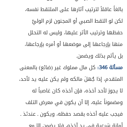
المبحث الثالث: في من يحرم التزوج منه لغير
ص
بالغاً عاقلاً لترتيب آثارها على الملتقط نفسه،
445
القرابة
لكن لو التقط الصبي أو المجنون لزم الوليَّ
ص
الفصل الثاني: في العقد والمتعاقدين
457
حفظها وترتيب الأثر عليها، وليس له التحلل
ص
المبحث الأول: في صيغة العقد
منها بإرجاعها إلى موضعها أو أمره بإرجاعها،
460
بل يأثم بذلك ويضمن.
ص
المبحث الثاني: في أهلية المتعاقدين
465
مسألة 346:
كل مال مملوك غير (ضائع) بالمعنى
ص
المبحث الثالث: في أحكام البطلان والفسخ
472
المتقدم، إذا جُهلَ مالكه ولم يكن عليه يد لأحد،
ص
لا يجوز لأحد أخذه، فإن أخذه كان غاصباً له
الفصل الثالث: في آثار الزواج
491
ومضموناً عليه، إلا أن يكون في معرض التلف
ص
المبحث الأول: في المهر وأحكامه
493
فيجب عليه أخذه بقصد حفظه، ويكون ـ عندئذ ـ
ص
المبحث الثاني: في نفقة الزوجة
505
أمانة شرعية في يد آخذه، فلا يضمن إلا مع