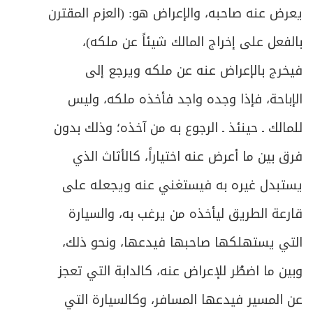
يعرض عنه صاحبه، والإعراض هو: (العزم المقترن
بالفعل على إخراج المالك شيئاً عن ملكه)،
فيخرج بالإعراض عنه عن ملكه ويرجع إلى
الإباحة، فإذا وجده واجد فأخذه ملكه، وليس
للمالك ـ حينئذ ـ الرجوع به من آخذه؛ وذلك بدون
فرق بين ما أعرض عنه اختياراً، كالأثاث الذي
يستبدل غيره به فيستغني عنه ويجعله على
قارعة الطريق ليأخذه من يرغب به، والسيارة
التي يستهلكها صاحبها فيدعها، ونحو ذلك،
وبين ما اضطُر للإعراض عنه، كالدابة التي تعجز
عن المسير فيدعها المسافر، وكالسيارة التي