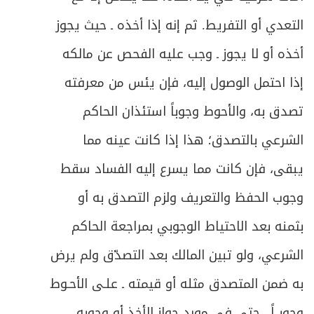
التعدي أو التفريط. ثم إنه إذا أخذه ـ حيث يجوز
ص
المبحث الثالث: في حق الاستمتاع
516
أخذه أو لا يجوز ـ وجب عليه الفحص عن مالكه
ص
المبحث الرابع: في التحكيم في الشقاق
530
إذا احتمل الوصول إليه، فإن يئس من معرفته
ص
المبحث الخامس: في القرابة ولواحقها
533
تصدق به، والأحوط وجوباً استئذان الحاكم
الشرعي بالتصدق؛ هذا إذا كانت عينه مما
ص
الفصل الرابع: في خصائص الزواج المؤقت
580
يبقى، فإن كانت مما يسرع إليه الفساد سقط
ص
الباب الثاني: في الطلاق
591
وجوب الحفظ والتعريف ولزم التصدق به أو
ص
الفصل الأول: في الطلاق
بثمنه بعد الاحتياط الوجوبي بمراجعة الحاكم
595
الشرعي، ولو تبين المالك بعد التصدّق ولم يرض
ص
المبحث الأول: في شروط الطلاق والأقسام
597
به ضمن المتصدق مثله أو قيمته ـ علـى الأحـوط
ص
المبحث الثاني: في أحكام تعدد الطلاق
610
وجوبــاً ـ حتى في مورد جواز الأخذ أو وجوبه.