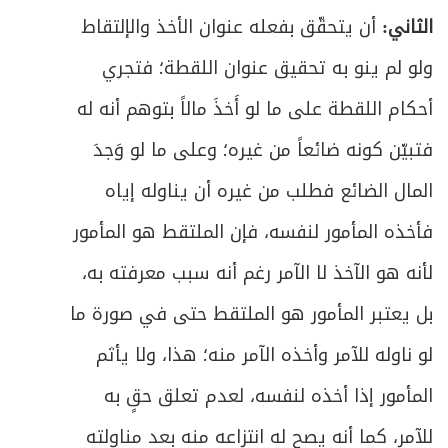
ص
361
الثاني:
أن يتحقّق بفعله عنوان الأخذ والإلتقاط
والمعاهد
ولو لم ينو به تحقيق عنوان اللقطة؛ فتجري
المبحث الثالث: في متعلق اليمين والنذر
ص
364
والعهد
أحكام اللقطة على ما لو أَخذَ مالاً بتوهم أنه له
فتبيّن كونه ضائعاً من غيره؛ وعلى ما لو وَجدَ
ص
المبحث الرابع: في أحكام الوفاء بالنذر والحنث
367
المال الضائع فطلب من غيره أن يناوله إياه
ص
الباب الرابع: في الكفّارات
374
فأخذه المأمور لنفسه، فإن الملتقط هو المأمور
ص
لأنه هو الآخذ لا الآمر رغم أنه سبب معرفته به،
المبحث الأول: في موجبات الكفارة وخصالها
376
بل يعتبر المأمور هو الملتقط حتى في صورة ما
ص
المبحث الثاني: في كيفية القيام بكل خصلة
380
لو ناوله للآمر وأخذه الآمر منه؛ هذا، ولا يأثم
ص
الباب الخامس: في الأطعمة والأشربة
392
المأمور إذا أخذه لنفسه، لعدم تعلق حقٍ به
للآمر، كما أنه يصح له انتزاعه منه بعد مناولته
المبحث الأول: في ما يحرم تناوله من الأطعمة
ص