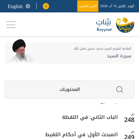
215
English
اليوم
الإثنين 10 آب 2026
التاريخ الهجري
2
المقصد الثالث: في مسؤولية صاحب اليد عما
ص
225
بيده من مال الغير
ص
الباب الأول: في الوديعة
232
العلامة المرجع السيد محمد حسين فضل الله
ص
سيرة السيد
المبحث الأول: في عقد الوديعة والمتعاقدين
233
ص
المبحث الثاني: في أحكام حفظ الوديعة والرد
236
المحتويات
المبحث الثالث: في أحكام ضمان الوديعة
ص
241
والتنازع
ص
الباب الثاني: في اللقطة
248
ص
المبحث الأول: في أحكام اللقيط
249