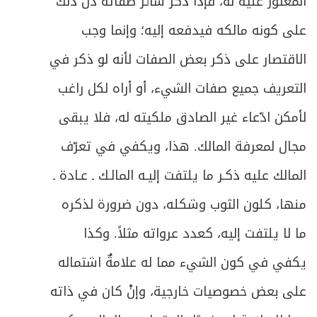
المعثور عليه له، فإذا ذكر سائر صفاته دل ذلك
على كونه مالكه فيدفعه إليه؛ وإنما وجب
الاقتصار على ذكر بعض الصفات لأنه لو ذكر في
التعريف جميع صفات الشيء، أو أراه لكل راغب
لأمكن ادّعاء غير الصادق ملكيته له، فلا يبقى
مجال لمعرفة المالك. هذا، ويكفي في تعرّف
المالك عليه ذكـر ما يلتفت إليـه المالـك ـ عـادة ـ
منها، كلون الثوب وشكله، دون ضرورة لذكره
ما لا يلتفت إليه، كعدد عرواته مثلاً. وكذا
يكفي في كون الشيء مما له علامةٌ اشتماله
على بعض خصوصيات خارجية، وإنْ كان في ذاته