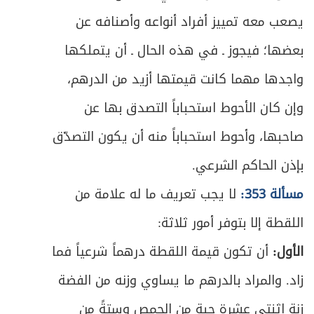
يصعب معه تمييز أفراد أنواعه وأصنافه عن
بعضها؛ فيجوز ـ في هذه الحال ـ أن يتملكها
واجدها مهما كانت قيمتها أزيد من الدرهم،
وإن كان الأحوط استحباباً التصدق بها عن
صاحبها، وأحوط استحباباً منه أن يكون التصدّق
بإذن الحاكم الشرعي.
مسألة 353:
لا يجب تعريف ما له علامة من
اللقطة إلا بتوفر أمور ثلاثة:
الأول:
أن تكون قيمة اللقطة درهماً شرعياً فما
زاد. والمراد بالدرهم ما يساوي وزنه من الفضة
زنة اثنتي عشرة حبة من الحمص وستةً من