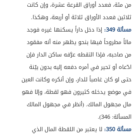
من مئة، فعدد أوراق القرعة عشرة، وإن كانت
ثلاثين فعدد الأوراق ثلاثة أو أربعة، وهكذا.
مسألة 349:
إذا دخل داراً يسكنها غيره فوجد
مالاً مطروحاً فيها بنحو يظهر منه أنه مفقود
من صاحبه، فإذا التقطه عرَّفه ساكن الدار فإن
ادّعاه أو تحير في أمره دفعه إليه بدون بيّنة
حتى لو كان غاصباً للدار، وإن أنكره وكانت العين
في موضع يدخله كثيرون فهو لقطة، وإلا فهو
مال مجهول المالك. (أنظر في مجهول المالك
المسألة: 346).
مسألة 350:
لا يعتبر من اللقطة المال الذي