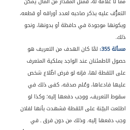
مما لا علامة له، فمثل المقدار من المال يمكن
التعرُّف عليه بذكر صاحبه لعدد أوراقه أو قطعه،
وبكونها موجودة في حافظة أو بدونها، ونحو
ذلك.
مسألة 355:
لمَّا كان الهدف من التعريف هو
حصول الاطمئنان عند الواجد بملكية المتعرف
على اللقطة لها، فإنه لو فرض اطّلاع شخص
عليها فادعاها، وعُلم صدقه، كفى ذلك في
سقوط التعريف، ووجب دفعها إليه؛ وكذا لو
اطلعت البيّنة على اللقطة فشهدت بأنها لفلان
وجب دفعها إليه. وذلك من دون فرق ـ في