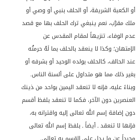
المبحث الأول: في الخلع
639
أو الكعبة الشريفة، أو الحلف بنبي أو وصي أو
ص
المبحث الثاني: في المباراة
645
ملك مقرَّب، نعم ينبغي ترك الحلف بها مع قصد
ص
عدم الوفاء، تنزيهاً لمقام المقدس عن
الباب الثالث: في الميراث
656
الإمتهان؛ وكذا لا ينعقد بالحلف بما لَهُ حرمتُه
الفصل الأول: في موجبات الإرث وأقسام الوارث
ص
659
عند الحالف، كالحلف بولده الوحيد أو بشرفه أو
وشروطه
بغير ذلك مما هو متداول على ألسنة الناس.
ص
المبحث الأول: في موجبات الإرث وطبقات الوارث
661
وبناءً عليه، فإنه لا تنعقد اليمين بواحد من ذينك
المبحث الثاني: في مرتكزات تقدير الحصص
ص
العنصرين دون الآخر، فكما لا تنعقد بلفظ أقسم
664
وأقسام الوارث من هذه الجهة
دون إضافة إسم الله تعالى إليه واقترانه به،
ص
المبحث الثالث: في الشروط المعتبرة في الوارث
671
فإنها لا تنعقد ـ أيضاً ـ بلفظ إسم الله تعالى
ص
مجرداً عن ما يدل على القسم به تعالى.
الفصل الثاني: في كيفية توزيع التركة