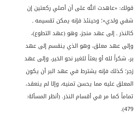
قولك: «عاهدت الله على أن أصلي ركعتين إن
شفي ولدي»؛ وحينئذ فإنه يمكن تقسيمه ـ
كالنذر ـ إلى عهد منجز، وهو (عهد التطوع)،
وإلى عهد معلق، وهو الذي ينقسم إلى عهد
بر، شكراً لله أو بعثاً للغير نحو الخير، وإلى عهد
زجر؛ كذلك فإنه يشترط في عهد البر أن يكون
المعلق عليه مما يحسن تمنيه، وإلا لم ينعقد،
تماماً كما مر في أقسام النذر. (أنظر المسألة:
479).