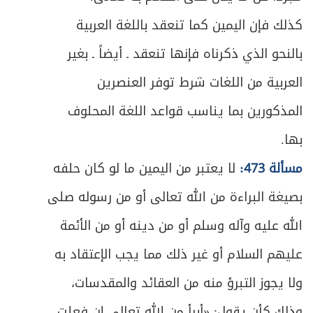
684
كذلك فإن اليمين كما تنعقد باللغة العربية
ص
المبحث الأول: في إرث المتقربين بالنسب
685
بالنحو الذي ذكرناه فإنها تنعقد ـ أيضاً ـ بغير
ص
المبحث الثاني: في تفصيل إرث ذوي الأسباب
716
العربية من اللغات شرط توفر العنصرين
المذكورين بما يناسب قواعد اللغة المحلوف
ص
في ميراث ذوي الحالات المشكلة
720
بها.
المبحث الأول: في ميراث الغرقى والمهدوم
ص
723
مسألة 473:
لا يعتبر من اليمين ما لو كان حلفه
عليهم ونحوهم
بصيغة البراءة من الله تعالى أو من رسوله صلى
ص
المبحث الثاني: في ميراث الخنثى
729
الله عليه وآله وسلم أو من دينه أو من الأئمة
المبحث الثالث: في أمور مشكلة متفرقة
عليهم السلام أو غير ذلك مما يجب الإعتقاد به
ص
731
بالميراث
ولا يجوز التبرؤ منه من العقائد والمقدسات،
وذلك كأن يقول: «أبرأ من الله تعالى إن فعلت