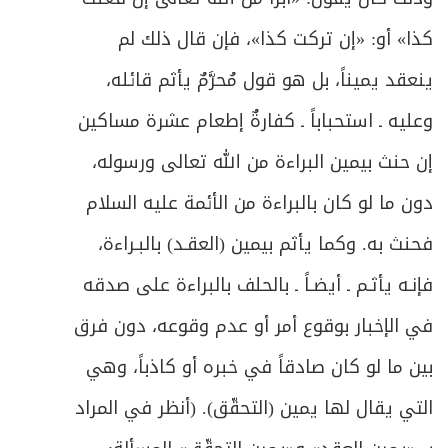
كذا» أو: «إن تركت كذا»، فإن قال ذلك لم
ينعقد يميناً، بل هو قول مُحرَّمٌ يأثم قائله،
وعليه ـ استحباباً ـ كفارةٌ إطعام عشرة مساكين
إن حنث بيمين البراءة من الله تعالى ورسوله،
دون ما لو كان بالبراءة من الأئمة عليه السلام
فحنث به. وكما يأثم بيمين (العقـد) بالبـراءة،
فإنـه يأثـم ـ أيضـاً ـ بالحلف بالبراءة على صدقه
في الإخبار بوقوع أمر أو عدم وقوعه، دون فرق
بين ما لو كان صادقاً في خبره أو كاذباً، وهي
التي يقال لها يمين (التحقّق). (أنظر في المراد