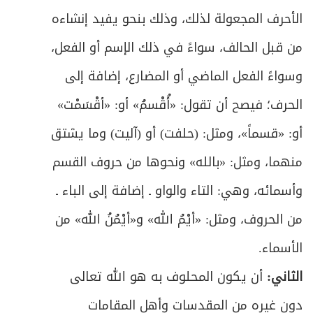
المبحث الثالث: في أحكام البطلان والفسخ
472
الأحرف المجعولة لذلك، وذلك بنحو يفيد إنشاءه
ص
الفصل الثالث: في آثار الزواج
491
من قبل الحالف، سواءً في ذلك الإسم أو الفعل،
وسواءً الفعل الماضي أو المضارع، إضافة إلى
ص
المبحث الأول: في المهر وأحكامه
493
الحرف؛ فيصح أن تقول: «أُقْسمُ» أو: «أقْسَمْت»
ص
المبحث الثاني: في نفقة الزوجة
505
أو: «قسماً»، ومثل: (حلفت) أو (آليت) وما يشتق
ص
المبحث الثالث: في حق الاستمتاع
منهما، ومثل: «بالله» ونحوها من حروف القسم
516
وأسمائه، وهي: التاء والواو ـ إضافة إلى الباء ـ
ص
المبحث الرابع: في التحكيم في الشقاق
530
من الحروف، ومثل: «أيْمُ الله» و«أيْمُنُ الله» من
ص
المبحث الخامس: في القرابة ولواحقها
533
الأسماء.
ص
الثاني:
أن يكون المحلوف به هو الله تعالى
الفصل الرابع: في خصائص الزواج المؤقت
580
دون غيره من المقدسات وأهل المقامات
ص