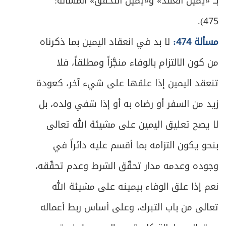
بــ «يمين العقد» و«يمين التحقّق» المسألة:
475).
مسألة 474:
لا بد في انعقاد اليمين بما ذكرناه
من كون الالتزام بالوفاء منجَّزاً ومطلقاً، فلا
تنعقد اليمين إذا علقها على شيء آخر، كعودة
زيد من السفر أو رضاه به أو إذا شفي ولده، بل
لا يصح تعليق اليمين على مشيئة الله تعالى
بنحو يكون التزامه بما أقسم عليه دائراً في
وجوده وعدمه مدار تحقّق الشرط وعدم تحقّقه،
نعم إذا علق الوفاء بيمينه على مشيئة الله
تعالى من باب التبرك، وعلى أساس ربط أعماله