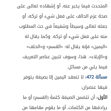
المتحدث فيما يخبر عنه، أو إشهاده تعالى على
ص
الباب الأول: في الزواج
422
صحة عزم الحالف على فعل شيء أو تركه، أو
ص
المبحث الأول: في الكفاءة في الدين
430
جعله تعالى وسيطاً وشفيعاً في حث المطلوب
ص
منه على فعل شيء أو تركه. وكما يقال له
المبحث الثاني: في من يحرم تزوجه بالقرابة
431
«اليمين» فإنه يقال له: «القسم» و«الحلف»
المبحث الثالث: في من يحرم التزوج منه لغير
ص
445
و«الإيلاء». هذا، وسوف تتبين عناصر التعريف
القرابة
فيما يلي من مسائل.
ص
الفصل الثاني: في العقد والمتعاقدين
457
مسألة 472:
لا تنعقد اليمين إلا بصيغة يتوفر
ص
المبحث الأول: في صيغة العقد
460
فيها عنصران:
ص
الأول:
أن تتضمن الصيغة كلمةَ (القسم) أو ما
المبحث الثاني: في أهلية المتعاقدين
465
يرادفها من الكلمات، أو ما يقوم مقامها من
ص