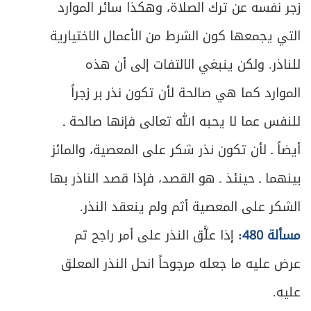
زجر نفسه عن ترك الصلاة، وهكذا سائر الموارد
التي يجمعها كون الشرط من الأعمال الاختيارية
للناذر. ولكن ينبغي الالتفات إلى أن هذه
الموارد كما هي صالحة لأن تكون نذر بر زجراً
للنفس عما لا يحبه الله تعالى فإنها صالحة ـ
أيضاً ـ لأن تكون نذر شكر على المعصية، والمائز
بينهما ـ حينئذ ـ هو القصد، فإذا قصد الناذر بها
الشكر على المعصية أثم ولم ينعقد النذر.
مسألة 480:
إذا علَّق النذر على أمر راجح ثم
عرض عليه ما جعله مرجوحاً انحل النذر المعلق
عليه.