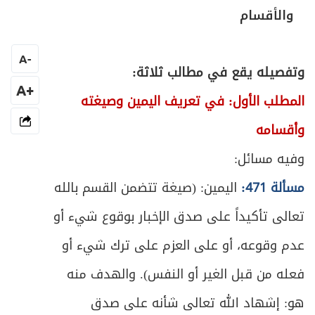
ص
المبحث الأول: في موجبات الكفارة وخصالها
376
والأقسام
ص
المبحث الثاني: في كيفية القيام بكل خصلة
380
A
-
وتفصيله يقع في مطالب ثلاثة:
ص
الباب الخامس: في الأطعمة والأشربة
392
+A
المطلب الأول: في تعريف اليمين وصيغته
المبحث الأول: في ما يحرم تناوله من الأطعمة
وأقسامه
ص
395
والأشربة
وفيه مسائل:
ص
المبحث الثاني: في ما يحل تناوله عند الاضطرار
400
مسألة 471:
اليمين: (صيغة تتضمن القسم بالله
تعالى تأكيداً على صدق الإخبار بوقوع شيء أو
ص
القسم الثاني: في أحكام الزواج والأسرة
408
عدم وقوعه، أو على العزم على ترك شيء أو
ص
مدخل في أحكام العلاقة بين الرجل والمرأة
413
فعله من قبل الغير أو النفس). والهدف منه
ص
العلاقة بين الرجل والمَرأة
هو: إشهاد الله تعالى شأنه على صدق
415