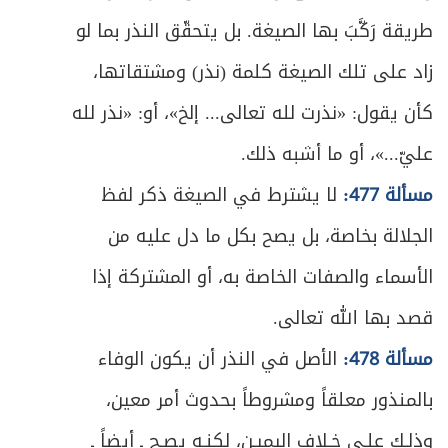
طريقة رَكَّبَ بها الصيغة. بل يتحقّق النذر بما لو
زاد على تلك الصيغة كلمة (نذر) ومشتقاتها،
كأن يقول: «نذرت لله تعالى... إلخ»، أو: «نذر لله
عليّ...»، أو ما أشبه ذلك.
مسألة 477:
لا يشترط في الصيغة ذكر لفظ
الجلالة بخاصة، بل يصح بكل ما دل عليه من
الأسماء والصفات الخاصة به، أو المشتركة إذا
قصد بها الله تعالى.
مسألة 478:
الأصل في النذر أن يكون الوفاء
بالمنذور معلقاً ومشروطاً بحدوث أمر معين،
وذلـك علـى خـلاف اليميـن، لكنـه يصـح ـ أيضاً ـ