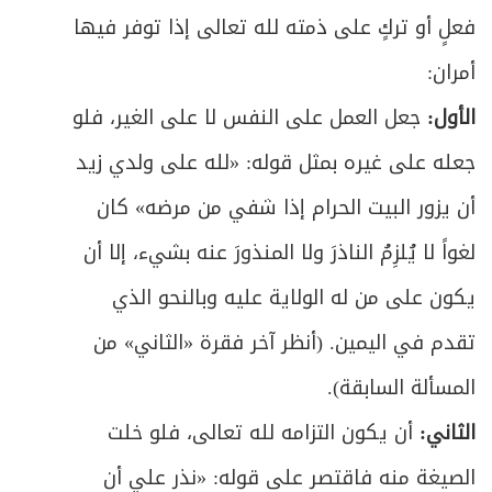
فعلٍ أو تركٍ على ذمته لله تعالى إذا توفر فيها
أمران:
الأول:
جعل العمل على النفس لا على الغير، فلو
جعله على غيره بمثل قوله: «لله على ولدي زيد
أن يزور البيت الحرام إذا شفي من مرضه» كان
لغواً لا يُلزِمُ الناذرَ ولا المنذورَ عنه بشيء، إلا أن
يكون على من له الولاية عليه وبالنحو الذي
تقدم في اليمين. (أنظر آخر فقرة «الثاني» من
المسألة السابقة).
الثاني:
أن يكون التزامه لله تعالى، فلو خلت
الصيغة منه فاقتصر على قوله: «نذر علي أن