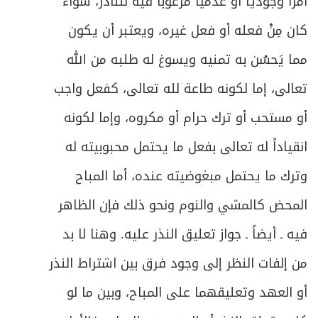
أمراً وجودياً أو عدمياً مرغوباً فيه للناذر، سواءً
كان مِنْ فعله أو فعل غيره، ويعتبر أن يكون
مما يَحسُن به تمنيه ويسوغ له طلبه من الله
تعالى، إما لكونه طاعة لله تعالى، كفعل واجب
أو مستحب أو ترك حرام أو مكروه، وإما لكونه
انقياداً له تعالى بفعل ما يحتمل محبوبيته له
وترك ما يحتمل مبغوضيته عنده، أما المباح
المحض كالمشي والنوم ونحو ذلك فإن الظاهر
فيه ـ أيضاً ـ جواز تعليق النذر عليه. وهنا لا بد
من إلفات النظر إلى وجود فرق بين اشتراط النذر
أو العهد وتعليقهما على المباح، وبين ما لو