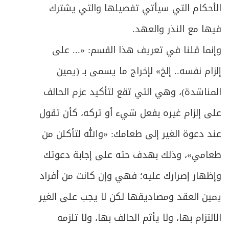
الأحكام التي سيأتي تفصيلها والتي يشترك
فيها مع النذر والعهد.
وإنما قلنا في تعريف هذا القسم: «... على
إلزام نفسه.. إلخ» لإخراج ما يسمى بـ (يمين
المناشدة)، وهي التي تقع لتأكيد عزم الحالف
على إلزام غيره بفعل شيء أو تركه، كأن تقول
عند دعوة الغير إلى طعامك: «والله لتأكلن من
طعامي»، وذلك بهدف حثه على إجابة دعوتك
وإظهار إصرارك عليه؛ فهي وإن كانت من أفراد
يمين العقد ومصاديقها لكن لا يجب على الغير
الالتزام بها، ولا يأثم الحالف بها، ولا تلزمه