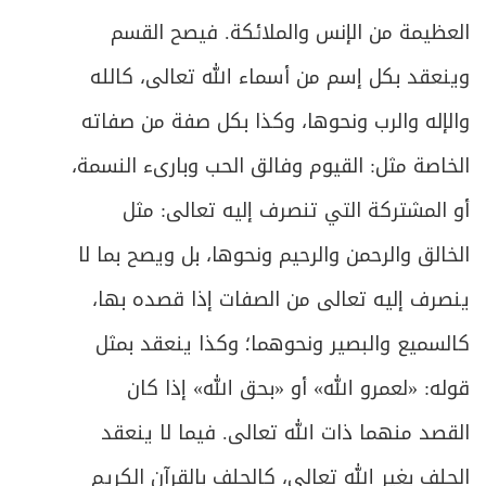
الباب الثاني: في الطلاق
591
العظيمة من الإنس والملائكة. فيصح القسم
ص
الفصل الأول: في الطلاق
595
وينعقد بكل إسم من أسماء الله تعالى، كالله
والإله والرب ونحوها، وكذا بكل صفة من صفاته
ص
المبحث الأول: في شروط الطلاق والأقسام
597
الخاصة مثل: القيوم وفالق الحب وبارىء النسمة،
ص
المبحث الثاني: في أحكام تعدد الطلاق
610
أو المشتركة التي تنصرف إليه تعالى: مثل
ص
المبحث الثالث: في أحكام العدة
615
الخالق والرحمن والرحيم ونحوها، بل ويصح بما لا
ينصرف إليه تعالى من الصفات إذا قصده بها،
ص
المبحث الرابع: في أحكام المفقود زوجها
627
كالسميع والبصير ونحوهما؛ وكذا ينعقد بمثل
ص
المبحث الخامس: في أحكام عامة/ الطلاق
634
قوله: «لعمرو الله» أو «بحق الله» إذا كان
ص
الفصل الثاني في الخلع والمباراة
القصد منهما ذات الله تعالى. فيما لا ينعقد
637
الحلف بغير الله تعالى، كالحلف بالقرآن الكريم
ص