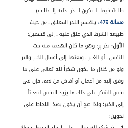
طاعة فيما لا يكون النذر بذاته إلا طاعة).
مسألة 479:
ينقسم النذر المعلـق ـ من حيث
طبيعة الشرط الذي علق عليه ـ إلى قسمين:
الأول:
نذر بِرٍ: وهو ما كان الهدف منه حث
النفس ـ أو الغيـر ـ وبعثها إلى أعمال الخير والبر
ولو من خلال ما يكون شكراً لله تعالى على ما
وفق إليه من أعمال أو أفاض من نعم، فإن في
نفس الشكر على ذلك ما يزيد النفس انبعاثاً
إلى الخير؛ ولذا صح أن يكون بهذا اللحاظ على
نحوين:
1 ـ
نذر شكر لله تعالى على إيجاد الشرط، سواءً