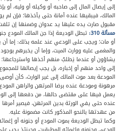
إلى إيصال المال إلى صاحبه أو وكيله أو وليه، أو ب
المالك، فيبقيها عنده أمانة حتى يأخذها؛ فإن لم يو
مقبول صارت يده عليها يد عدوان وضمنها إن تلفت
مسألة 310:
تبطل الوديعة إذا جن المالك المودع جنوناً
أو مات؛ ويجب على الودعي عند علمه بذلك: إما أن 
والمغمى عليه ووارث الميت، وإما أن يخبرهم بوجود
يشاؤون أو عندما يَطلبُ منهم أخذها واسترجاعها؛ و
إلى واحد منهم أو إخباره، بل يجب إيصالها للمجموع أ
المودعة بعد موت المالك إلى غير الوارث، كأن أوصى 
مرهونة ومودعة عنده برضا المرتهن والراهن المودع، أو
يعمل فيها على مقتضى حالها، من دفعها إلى الوصي
عنده حتى يفي الورثة بدين المرتهن، فيصير أمرها ل
من عهدتها بالنحو المذكور كانت مضمونة عليه.
وكما تبطل الوديعة بموت المودع أو جنونه أو إغمائه
الودعي وجنونه وإغمائه المطبقين، وحينئذ يجب على و