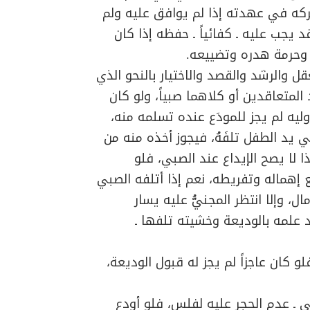
ركه في عهدته إذا لم يوافق عليه ولم
د يجب عليه ـ كفائياً ـ حفظه إذا كان
وحرمة هدره وتضييعه.
قل والرشد والقصد والاختيار بالنحو الذي
 المتعاقدين أو كلاهما صبياً، ولو كان
وليه لم يجز للمودَع عنده تسلمه منه،
 يد الطفل تلفَهُ، فيجوز أخذه منه من
ذا لا يصح الإيداع عند الصبي، فلو
هماله وتفريطه، نعم إذا أتلفه الصبي
 وإلا انتظر المجنيُّ عليه يسار
د علمه بالوديعة وخشيته تلفها ـ
كان عاجزاً لم يجز له قبول الوديعة،
ـي ـ عدم الحجر عليه لفلس، فلو أودع