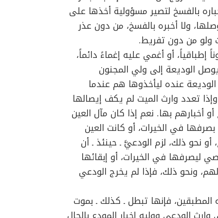
إخباره بالفسخ لتصير مسؤولية أخذها على
صلها، ولا أخبره بالفسخ، من دون عذر
 ولو من دون تفريط.
 إطباقياً، أو أغمي عليه إغماءً دائماً،
يوصل الوديعة إلى ولي المجنون
 الوديعة عنده ليأخذوها هم عندما
إذا تعدد وارث الميت لم يكف إيصالها
و أخبارهم بها. نعم إذا كان مآل العين
بصرفها في الخيرات، أو كانت العين
 نحو ذلك، لزم الودعيَّ ـ حينئذ ـ أن
 ليصرفها في الخيرات، أو إبقائها
هم، ونحو ذلك، فإذا لم يخرج الودعي
 المطبقين، فإنها تبطل ـ كذلك ـ بموت
ارث الودعي ووليه إخبار المودع بالحال