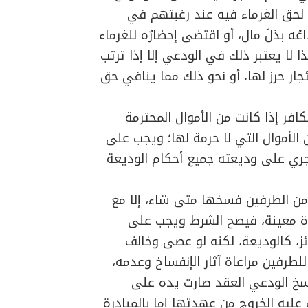
ً لحق الغرماء فيه عند رغبتهم في
اعُه بذلَ مال، أو اقتضى إحضارُه للغرماء
 لا يعتبر ذلك في الودعي إلا إذا ترتب
جار حرز لها، أو نحو ذلك مما ينافي حق
افر إذا كانت من الأموال المحترمة
 الأموال التي لا حرمة لها؛ ويجب على
جري على وديعته جميع أحكام الوديعة
 من الطرفين فسخها متى شاء، إلا مع
ة معينة، فيصح الشرط ويجب على
ز، كالوديعة، لكنه لو عصى وخالف
لطرفين مراعاة آثار الإنفساخ وعدمه،
فسخ الودعي العقد صارت يده على
عليه الخروج من عهدتها إما بالمبادرة