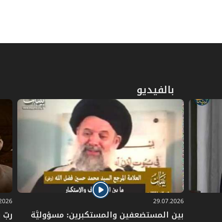
المبحث الثاني: في شروط الحالف والناذر
ص
361
والمعاهد
المبحث الثالث: في متعلق اليمين والنذر
ص
364
والعهد
المبحث الرابع: في أحكام الوفاء بالنذر
ص
بالفيديو
367
والحنث
ص
الباب الرابع: في الكفّارات
374
المبحث الأول: في موجبات الكفارة
ص
376
وخصالها
المبحث الثاني: في كيفية القيام بكل
ص
380
خصلة
.2026
29.07.2026
بين المستضعفين والمستكبرين: مسؤوليَّة
ربّ 