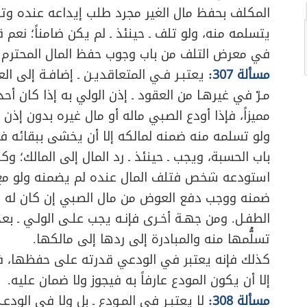
المكلف بحفظ مال الغير مجرد طلب إيداعه عنده وت
يتسلمه منه، ولو تلف ـ حينئذ ـ لم يكن ضامناً؛ نعم ق
في معرض التلف من باب وجوب حفظ المال المحترم 
مسألة 307:
يعتبـر فـي المتعاقديـن ـ إضافـة إلى الع
مـرّ في غيرهـا من العقود ـ إذن الولي به إذا كان أحد
مميزاً، فإذا أودع الصبي ماله أو مال غيره بدون إذن 
ولو تسلمه منه ضمنه لمالكه إلا أن يخشى ببقائه في
باب الحسبة، ويجب ـ حينئذ ـ رد المال إلى المالك؛ وك
استودعه شخص فتلف المال عنده لم يضمنه ولو مع إ
ضمنه ووجب دفع العوض من مال الصبي إن كان له مال،
الطفـل. ومن جهـة أخـرى فإنـه يجب علـى الولـي ـ بع
تسلُّمها منه والمبادرة إلى ردها إلى مالكها.
كذلك فإنه يعتبر في الودعي قدرته على حفظها، فلو 
إلا أن يكون المودع عارفاً به فيجوز ولا ضمان عليه.
مسألة 308:
لا يعتبـر في المـودع ـ بل ولا في الودع