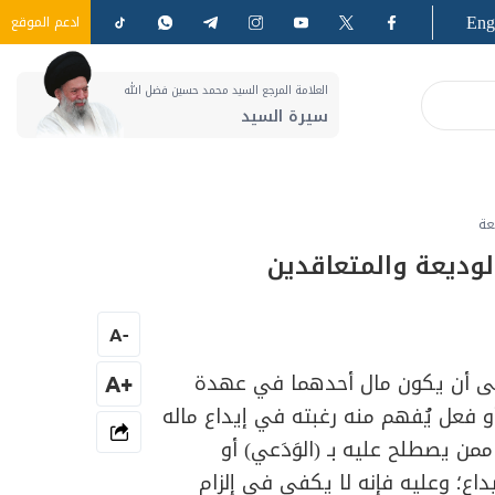
Eng
ادعم الموقع
العلامة المرجع السيد محمد حسين فضل الله
سيرة السيد
عة
لوديعة والمتعاقدين
A
-
لى أن يكون مال أحدهما في عهدة
+A
أو فعل يُفهم منه رغبته في إيداع ماله
ممن يصطلح عليه بـ (الوَدَعي) أو
اع؛ وعليه فإنه لا يكفي في إلزام