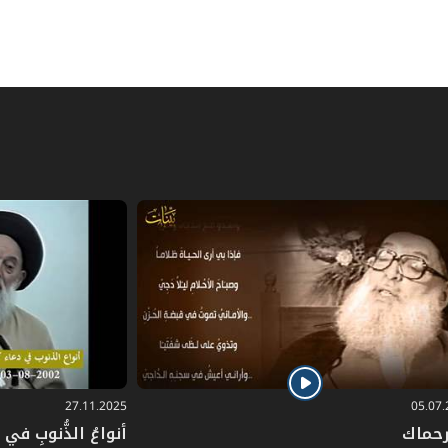
27.11.2025
05.07
رحماك
أنواعُ الذُّنوبِ في دُ