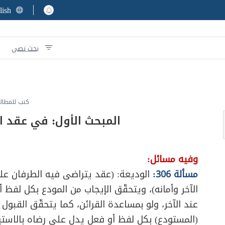
lish
بحث نصي
كتب للمطال
المبحث الأول: في عقد ا
وفيه مسائل:
مسألة 306:
الوديعة: (عقد يتراضى فيه الطرفان ع
الآخر وأمانه)، ويتحقّق الإيجاب من المودع بكل لفظ 
عند الآخر، ولو بمساعدة القرائن، كما يتحقّق القبول 
(المستودع) بكل لفظ أو فعل يدل على رضاه بالاستيد