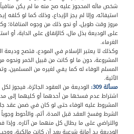
شخص مالَه المحجورَ عليه صح منه ما لم يكن منافيا
استيفائه، وإلا لم يجز الإيداع، وذلك كما لو كلفه إيد
مرورَ وقت طويل، أو نحو ذلك من وجوه المنافاة؛ وكذا
على الوديعة بذل مال، كالإنفاق على الدابة، أو استئ
الغرماء.
وكذلك لا يعتبر الإسلام في المودع، فتصح وديعة الك
المشروعة، دون ما لو كانت من قبيل الخمر ونحوه من
المسلم الوفاء له كما يفي لغيره من المسلمين، وت
الآتية.
مسألة 309:
الوديعة من العقود الجائزة، فيجوز لكل
اشتراط عدم فسخها من أحدهما أو كليهما إلى مد
المشروط عليه الوفاء حتى لو كان في ضمن عقد جائ
الشرط وفسخ العقد قبل المدة، أثم، والأحوط وجوباً ل
والتراضي على ما يطال كل منهما من آثاره. وإذا 
الوديعة يد أمانة شرعية بعد أن كانت مالكية، ووجب 