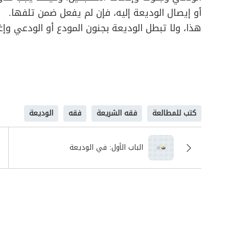
أو إيصال الوديعة إليه، فإن لم يفعل ضمن تلفها.
هذا، ولا تبطل الوديعة بجنون المودع أو الودعي وإغم
كتب للمطالعة
فقه الشريعة
فقه
الوديعة
الباب الأول: في الوديعة