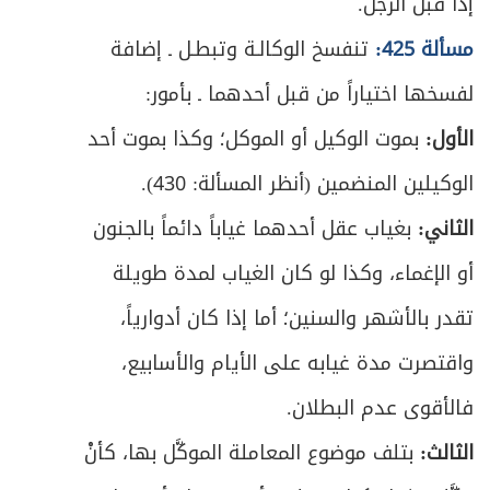
إذا قبل الرجل.
مسألة 425:
تنفسخ الوكالـة وتبطـل ـ إضافة
لفسخها اختياراً من قبل أحدهما ـ بأمور:
الأول:
بموت الوكيل أو الموكل؛ وكذا بموت أحد
الوكيلين المنضمين (أنظر المسألة: 430).
الثاني:
بغياب عقل أحدهما غياباً دائماً بالجنون
أو الإغماء، وكذا لو كان الغياب لمدة طويلة
تقدر بالأشهر والسنين؛ أما إذا كان أدوارياً،
واقتصرت مدة غيابه على الأيام والأسابيع،
فالأقوى عدم البطلان.
الثالث:
بتلف موضوع المعاملة الموكَّل بها، كأنْ