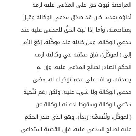
المرافعة ثبوت حق على المدّعى عليه لزمه
أداؤه بعدما كان قد صدّق مدعي الوكالة وقبِلَ
بمخاصمته، وأما إذا ثبت الحقُّ للمدعى عليه عند
مدعي الوكالة، ومن خلاله عند موكِّله، رَجَعَ الأمر
إلى (الموكِّل)، فإن صدّقه في وكالته لزمه
الحكم الصادر لصالح المدّعى عليه، وإن لم
يصدقه، وحلف على عدم توكيله له، مضى
مدعي الوكالة ولا شيء عليه؛ ولكن رغم تَنْحية
مدّعي الوكالة وسقوط ادعائه الوكالة عن
(الموكِّل، ولْنُسمِّه: زيداً)، وهو الذي صدر الحكم
عليه لصالح المدعى عليه، فإن القضية المتداعى