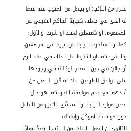
ص
المبحث الثالث: في أحكام البطلان والفسخ
بتبرع من النائب؛ أو بجعل من المنوب عنه فيما
472
له الحق في جعله، كنيابة الحاكم الشرعي عن
ص
الفصل الثالث: في آثار الزواج
491
المعصوم؛ أو كمتعلق لعقد أو شرط، والأول:
ص
المبحث الأول: في المهر وأحكامه
493
كما لو استأجره للنيابة عن غيره في أمر معين،
ص
والثاني: كما لو اشترط عليه ذلك في عقد لازم
المبحث الثاني: في نفقة الزوجة
505
أو جائز؛ في حين تقتصر الوكالة في وجودها
ص
المبحث الثالث: في حق الاستمتاع
516
على توافق الطرفين، فلا تتحقّق بالجعل من
ص
المبحث الرابع: في التحكيم في الشقاق
530
أحدهما مع عدم موافقة الآخر، كما هو حال
بعض موارد النيابة، ولا تتحقّق بالتبرع من الفاعل
ص
المبحث الخامس: في القرابة ولواحقها
533
دون موافقة الموكِّل وإنشائه.
ص
الفصل الرابع: في خصائص الزواج المؤقت
580
الثاني:
إن العمل الصادر من النائب لا يعدُّ عملاً