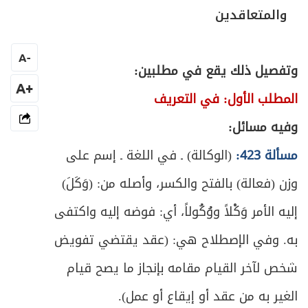
ص
المبحث الثالث: في المُقَر به
والمتعاقدين
346
ص
الباب الثالث: في اليمين والنذر والعهد
350
A
-
وتفصيل ذلك يقع في مطلبين:
المبحث الأول: في تعريف اليمين والصيغة
+A
ص
المطلب الأول: في التعريف
352
والأقسام
وفيه مسائل:
المبحث الثاني: في شروط الحالف والناذر
ص
مسألة 423:
(الوكالة) ـ في اللغة ـ إسم على
361
والمعاهد
وزن (فعالة) بالفتح والكسر، وأصله من: (وَكَلَ)
المبحث الثالث: في متعلق اليمين والنذر
ص
إليه الأمر وَكْلاً ووُكُولاً، أي: فوضه إليه واكتفى
364
والعهد
به. وفي الإصطلاح هي: (عقد يقتضي تفويض
ص
المبحث الرابع: في أحكام الوفاء بالنذر والحنث
367
شخص لآخر القيام مقامه بإنجاز ما يصح قيام
ص
الباب الرابع: في الكفّارات
الغير به من عقد أو إيقاع أو عمل).
374