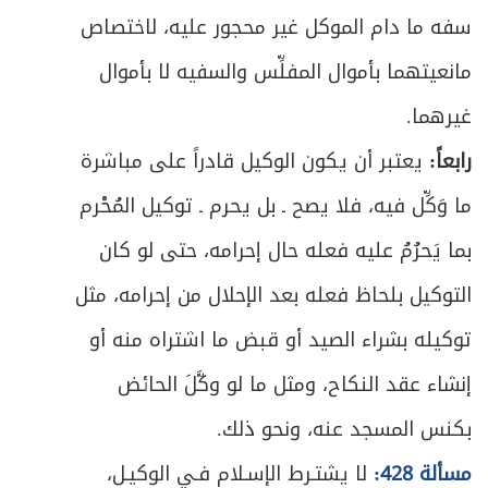
سفه ما دام الموكل غير محجور عليه، لاختصاص
مانعيتهما بأموال المفلِّس والسفيه لا بأموال
غيرهما.
رابعاً:
يعتبر أن يكون الوكيل قادراً على مباشرة
ما وَكِّل فيه، فلا يصح ـ بل يحرم ـ توكيل المُحْرم
بما يَحرُمُ عليه فعله حال إحرامه، حتى لو كان
التوكيل بلحاظ فعله بعد الإحلال من إحرامه، مثل
توكيله بشراء الصيد أو قبض ما اشتراه منه أو
إنشاء عقد النكاح، ومثل ما لو وكَّلَ الحائض
بكنس المسجد عنه، ونحو ذلك.
مسألة 428:
لا يشتـرط الإسـلام فـي الوكيـل،