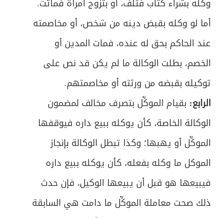
وكَّله بشراء كتاب فتلف، أو بتزوج امرأة فماتت.
أما لو وكله بقبض دينه من شخص، أو مخاصمته
عند الحاكم بحق له عنده، فمات المدين أو
الخصم، بطلت الوكالة ما لم يكن قد نص على
توكيله بقبضه من ورثته أو مخاصمتهم.
الرابع:
بقيام الموكِّل بتصرف مخالف لمضمون
الوكالة الخاصة، كأن يوكله ببيع داره فيوقفها
الموكِّل أو يهبها؛ وكذا تبطل الوكالة بإنجاز
الموكل ما وكله بفعله، كأن يوكله ببيع داره
فيبيعها هو قبل أن يبيعها الوكيل، فإن حدث
ذلك صحت معاملة الموكِّل ما دامت هي السابقة