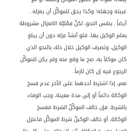
ص
الفصل الثاني: في كيفية توزيع التركة
684
غيبته وجهله؛ وكذا يحق للموكِّل أن يعزله ـ
ص
المبحث الأول: في إرث المتقربين بالنسب
أيضاً ـ بنفس النحو، لكنَّ فِعْليَّة الانعزال مشروطة
685
بعلم الوكيل بها، فلو أنشأ عزله دون أن يبلغ
ص
المبحث الثاني: في تفصيل إرث ذوي الأسباب
716
الوكيل، وتصرف الوكيل خلال ذلك بالنحو الذي
ص
في ميراث ذوي الحالات المشكلة
720
كان موكلاً به، صح ما وقع منه ولم يكن للموكِّل
المبحث الأول: في ميراث الغرقى والمهدوم
الرجوع فيه إن كان لازماً.
ص
723
عليهم ونحوهم
نعم، إذا اشترط أحدهما على الآخر عدم فسخ
ص
المبحث الثاني: في ميراث الخنثى
الوكالة دائماً أو إلى مدة معينة، وجب الوفاء
729
بالشرط، فإن خالف الموكِّلُ الشرط ففسخ
المبحث الثالث: في أمور مشكلة متفرقة
ص
731
بالميراث
الوكالة، أو خالف الوكيلُ شرط الموكِّل فاعتزل