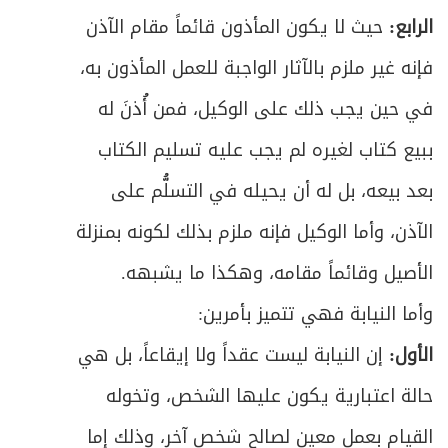
العلاقة بين الرجل والمَرأة
415
الرابع:
حيث لا يكون المأذون قائماً مقام الآذن
ص
الباب الأول: في الزواج
422
فإنه غير ملزم بالآثار الواجبة للعمل المأذون به،
في حين يجب ذلك على الوكيل، فمن أُذنَ له
ص
المبحث الأول: في الكفاءة في الدين
430
ببيع كتاب لغيره لم يجب عليه تسليم الكتاب
ص
المبحث الثاني: في من يحرم تزوجه بالقرابة
431
بعد بيعه، بل له أن يحيله في التسلُّم على
المبحث الثالث: في من يحرم التزوج منه لغير
الآذن، وأما الوكيل فإنه ملزم بذلك لكونه بمنزلة
ص
445
القرابة
الأصيل وقائماً مقامه، وهكذا ما يشبهه.
ص
الفصل الثاني: في العقد والمتعاقدين
457
وأما النيابة فهي تتميز بأمرين:
الأول:
إن النيابة ليست عقداً ولا إيقاعاً، بل هي
ص
المبحث الأول: في صيغة العقد
460
حالة اعتبارية يكون عليها الشخص، وتخوله
ص
المبحث الثاني: في أهلية المتعاقدين
465
القيام بعمل معين لصالح شخص آخر، وذلك إما