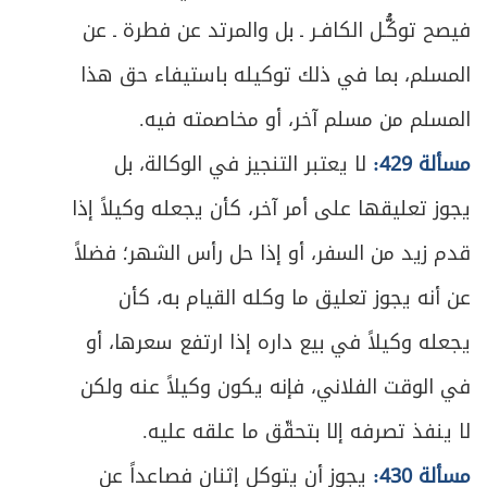
فيصح توكُّـل الكافـر ـ بل والمرتد عن فطرة ـ عن
المسلم، بما في ذلك توكيله باستيفاء حق هذا
المسلم من مسلم آخر، أو مخاصمته فيه.
مسألة 429:
لا يعتبر التنجيز في الوكالة، بل
يجوز تعليقها على أمر آخر، كأن يجعله وكيلاً إذا
قدم زيد من السفر، أو إذا حل رأس الشهر؛ فضلاً
عن أنه يجوز تعليق ما وكله القيام به، كأن
يجعله وكيلاً في بيع داره إذا ارتفع سعرها، أو
في الوقت الفلاني، فإنه يكون وكيلاً عنه ولكن
لا ينفذ تصرفه إلا بتحقّق ما علقه عليه.
مسألة 430:
يجوز أن يتوكل إثنان فصاعداً عن