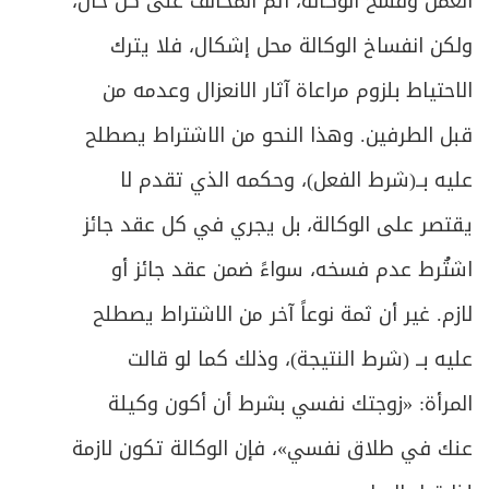
العمل وفسخ الوكالة، أثم المخالف على كل حال،
ولكن انفساخ الوكالة محل إشكال، فلا يترك
الاحتياط بلزوم مراعاة آثار الانعزال وعدمه من
قبل الطرفين. وهذا النحو من الاشتراط يصطلح
عليه بــ(شرط الفعل)، وحكمه الذي تقدم لا
يقتصر على الوكالة، بل يجري في كل عقد جائز
اشتُرط عدم فسخه، سواءً ضمن عقد جائز أو
لازم. غير أن ثمة نوعاً آخر من الاشتراط يصطلح
عليه بــ (شرط النتيجة)، وذلك كما لو قالت
المرأة: «زوجتك نفسي بشرط أن أكون وكيلة
عنك في طلاق نفسي»، فإن الوكالة تكون لازمة