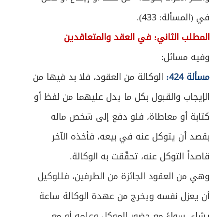
ص
المبحث الأول: في الخلع
639
في (المسألة: 433).
المطلب الثاني: في العقد والمتعاقدين
ص
المبحث الثاني: في المباراة
645
وفيه مسائل:
ص
الباب الثالث: في الميراث
656
مسألة 424:
الوكالة من العقود، فلا بد فيها من
الفصل الأول: في موجبات الإرث وأقسام الوارث
الإيجاب والقبول بكل ما يدل عليهما من لفظ أو
ص
659
وشروطه
كتابة أو معاطاة، فلو دفع إلى شخص ماله
ص
المبحث الأول: في موجبات الإرث وطبقات الوارث
661
بقصد أن يتوكل عنه في بيعه، فأخذه الآخر
قاصداً التوكل عنه، تحقّقت به الوكالة.
المبحث الثاني: في مرتكزات تقدير الحصص
ص
664
وأقسام الوارث من هذه الجهة
وهي من العقود الجائزة من الطرفين، فللوكيل
أن يعزل نفسه ويخرج من عهدة الوكالة ساعة
ص
المبحث الثالث: في الشروط المعتبرة في الوارث
671
يشاء، سواءً مع حضور الموكل وعلمه أو مع