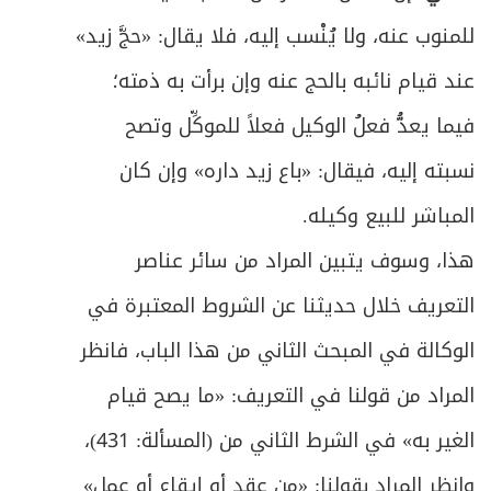
ص
الباب الثاني: في الطلاق
للمنوب عنه، ولا يُنْسب إليه، فلا يقال: «حجَّ زيد»
591
عند قيام نائبه بالحج عنه وإن برأت به ذمته؛
ص
الفصل الأول: في الطلاق
595
فيما يعدُّ فعلُ الوكيل فعلاً للموكِّل وتصح
ص
المبحث الأول: في شروط الطلاق والأقسام
597
نسبته إليه، فيقال: «باع زيد داره» وإن كان
ص
المباشر للبيع وكيله.
المبحث الثاني: في أحكام تعدد الطلاق
610
هذا، وسوف يتبين المراد من سائر عناصر
ص
المبحث الثالث: في أحكام العدة
615
التعريف خلال حديثنا عن الشروط المعتبرة في
ص
المبحث الرابع: في أحكام المفقود زوجها
627
الوكالة في المبحث الثاني من هذا الباب، فانظر
ص
المراد من قولنا في التعريف: «ما يصح قيام
المبحث الخامس: في أحكام عامة/ الطلاق
634
الغير به» في الشرط الثاني من (المسألة: 431)،
ص
الفصل الثاني في الخلع والمباراة
637
وانظر المراد بقولنا: «من عقد أو إيقاع أو عمل»