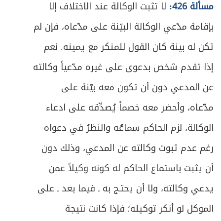
مسألة 426:
لا تثبت الوكالة عند الاختلاف إلا
بإقامة مدّعي الوكالة البيّنة على مدّعاه، فإن لم
تكن له بينة كان القول للمنكر مع يمينه. نعم
إذا تقدم شخص بدعوى على غيره مدّعياً وكالته
عن المدعي دون أن تكون معه بيّنة على
مدّعاه، وأحضر معه خصماً يُصدِّقه على ادعاء
الوكالة، لزم الحاكم سماعُه والنظرُ في دعواه
رغم عدم ثبوت وكالته عن المدعي، وذلك دون
أن يثبت باستماع الحاكم له كونه وكيلاً عمن
يدعي وكالته، ولا أن يحتـج به ـ فيما بعد ـ على
الموكل لو أنكر توكيله؛ فإذا كانت نتيجة