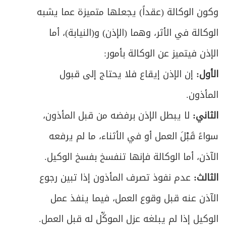
وكون الوكالة (عقداً) يجعلها متميزة عما يشبه
ص
المبحث الأول: في موجبات الكفارة وخصالها
376
الوكالة في الأثر، وهما (الإذن) و(النيابة)، أما
ص
المبحث الثاني: في كيفية القيام بكل خصلة
380
الإذن فيتميز عن الوكالة بأمور:
ص
الأول:
إن الإذن إيقاع فلا يحتاج إلى قبول
الباب الخامس: في الأطعمة والأشربة
392
المأذون.
المبحث الأول: في ما يحرم تناوله من الأطعمة
ص
395
الثاني:
لا يبطل الإذن برفضه من قبل المأذون،
والأشربة
سواءً قَبْلَ العمل أو في الأثناء، ما لم يرفعه
ص
المبحث الثاني: في ما يحل تناوله عند الاضطرار
400
الآذن، أما الوكالة فإنها تنفسخ بفسخ الوكيل.
ص
القسم الثاني: في أحكام الزواج والأسرة
408
الثالث:
عدم نفوذ تصرف المأذون إذا تبين رجوع
ص
الآذن عنه قبل وقوع العمل، فيما ينفذ عمل
مدخل في أحكام العلاقة بين الرجل والمرأة
413
الوكيل إذا لم يبلغه عزل الموكِّل له قبل العمل.
ص