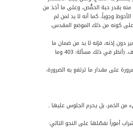
نه بقدر حبة الحمُّص، وعلى ما أخذ من
أحوط وجوباً، كما أنه لا بد لمن لم
على كونه من ذلك الموضع المقدس،
ير دون إذنه، فإنه لا بد من ضمان ما
أخذه منه بالنحو الذي فصلّناه في مباحث ضمان التلف. (أنظر في ذلك مسألة: 403 وما
ورة على مقدار ما ترتفع به الضرورة،
من الخمر، بل يحرم الجلوس عليها ـ
ب أموراً نفصّلها على النحو التالي: