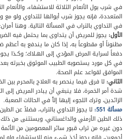
في شرب بول الأنعام الثلاثة للاستشفاء، والأنعام الث
المتعددة، فإنه يجوز شرب أبوالها للتداوي ولو مع و
في التداوي بالتراب في المسألة التالية. وهنا أمران:
الأول:
يجوز للمريض أن يتداوى بما يحتمل فيه الضرر ال
مظنوناً أو مقطوعاً به، إذا كان ما يندفع به أعظم 
دفعاً لسراية المرض المؤدي إلى الهـلاك؛ وكـذا يجوز ا
في كل مورد يستصوبه الطبيب الموثوق بخبرته بعد مو
الموافق لقواعد علم الصحة.
الثاني:
لا فرق فيما ينحصر به العلاج بالمحرم بين ال
شدة أمر الخمرة، فلا ينبغي أن يبادر المريض إلى الت
الزائدين، وترك اللجوء إليها إلاّ في الحالات الصعبة.
مسألة 551:
لا يجوز التداوي بالتراب، فضلاً عن الطين 
ذلك الطين الأرمني والداغستاني، ويستثنى من ذلك تر
دون غيره من تراب قبور سائر المعصومين من الأئمة و
أجمعين، فإنه يجوز أخذ شيء منه للاستشفاء ولو لم 