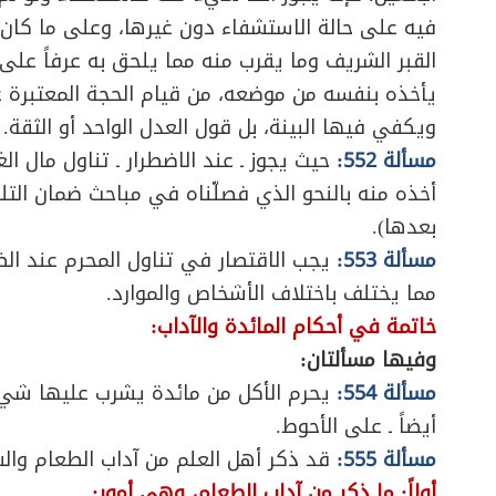
فيه على حالة الاستشفاء دون غيرها، وعلى ما كان م
القبر الشريف وما يقرب منه مما يلحق به عرفاً على ال
يأخذه بنفسه من موضعه، من قيام الحجة المعتبرة 
ويكفي فيها البينة، بل قول العدل الواحد أو الثقة.
مسألة 552:
حيث يجوز ـ عند الاضطرار ـ تناول مال الغ
بعدها).
مسألة 553:
يجب الاقتصار في تناول المحرم عند الضر
مما يختلف باختلاف الأشخاص والموارد.
خاتمة في أحكام المائدة والآداب:
وفيها مسألتان:
مسألة 554:
يحرم الأكل من مائدة يشرب عليها شيء 
أيضاً ـ على الأحوط.
مسألة 555:
قد ذكر أهل العلم من آداب الطعام والشرا
أولاً: ما ذكر من آداب الطعام، وهي أمور: