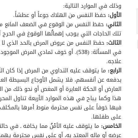
وذلك في الموارد التالية:
الأول:
حفظ النفس من الهلاك جوعاً أو عطشاً.
الثاني:
حفظ النفس من الوقوع في الضعف المانع من ق
تلك الحاجات التي يوجب إهمالُها الوقوعَ في الحرج أ
الثالث:
حفظ النفس من عروض المرض بالحد الذي لا ي
في المسألة: (538). أو خوف تمادي المر
علاجه.
الرابع:
ما يتوقف عليه التداوي من المرض إذا كان الأذ
بدفعه عن أنفسهم، فلا يشمل الأوجاع البسيطة العا
العارض أو الحكة العابرة أو المغص أو نحو ذلك من الع
هذا وكما يباح في هذه الموارد الأربعة تناول المحر
فيها خوفاً على نفس محترمة منوط أمرها بالمكلف،
على طفلها.
الخامس:
ما يتوقف عليه الأمْنُ مما يخافه ـ في حالت
عرضه أو ماله المعتد به، أو على نفس محترمة يهمه 