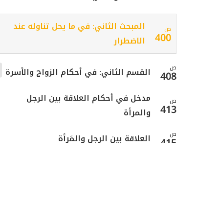
المبحث الثاني: في ما يحل تناوله عند
ص
400
الاضطرار
ص
القسم الثاني: في أحكام الزواج والأسرة
408
مدخل في أحكام العلاقة بين الرجل
ص
413
والمرأة
ص
العلاقة بين الرجل والمَرأة
415
ص
الباب الأول: في الزواج
422
ص
المبحث الأول: في الكفاءة في الدين
430