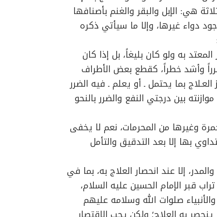
لاثة هي: الإبل والبقر والغنم بأصنافها
جود دواء غيرها، وإلا ما سيأتي ذكره
معتد به ولو كان بليغاً، بل إذا كان
ضرراً وأشد خطراً، كقطع بعض الأطراف
لعـلاج بما يحتمل ـ أو يعلم ـ فيه الضرر
ازنته بين درجتي النفع والضرر بالنحو
خمرة وغيرها من المحرمات، نعم لا يخفى
داوي بها إلا بعد التدقيق والتأمل
والمدر، إلا عند انحصار العلاج به، بما في
اب قبر الإمام الحسين عليه السلام،
الأنبياء صلوات الله وسلامه عليهم
ينحصر به العلاج؛ ولكن يجب الاقتصار