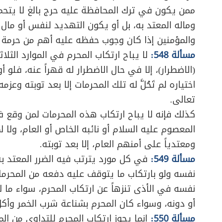
ممن يكون في ترك المحافظة عليه حرج بالغ لا يتح
وماله المعتد به، بل أو يكون التهديد لنفس أو م
والمؤمنين إذا كان وجوب حفظه عليه أهم من حرمة تن
مسألة 548:
لا يباح ارتكاب المحرم في الموارد الثلا
(الاضطرار)، إلا في حال الاضطرار له قهراً عنه، فل
اختياره لم تَحُلَّ له تلك المحرمات إلا بعد توبته وعزم
تعالى.
كذلك فإنه لا يباح ارتكاب هذه المحرمات لمن وقع ف
المعصوم عليه السلام أو نائبه الخاص أو العام، ولا
ومعتدياً على أمنهم العام، إلا بعد توبته.
مسألة 549:
في كل مورد يترتب فيه الضرر المعتد 
نفسه ولو بارتكاب ما يتوقف عليه دفعه من المحرمات،
نفسه في الأذى تنزهاً عن ارتكاب المحرم، سواء ما 
أو دونه، وسواء كان المحرم بشناعة شرب الخمر وأكل 
مسألة 550:
إنما يجوز ارتكاب المحرم للتداوي من المر