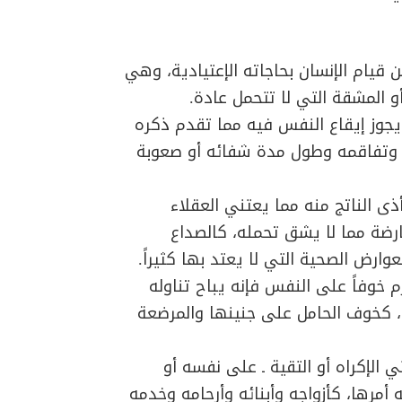
يام الإنسان بحاجاته الإعتيادية، وهي
و المشقة التي لا تتحمل عادة.
جوز إيقاع النفس فيه مما تقدم ذكره
ض الموجود وتفاقمه وطول مدة شفائه أو صعوبة
ى الناتج منه مما يعتني العقلاء
رضة مما لا يشق تحمله، كالصداع
وارض الصحية التي لا يعتد بها كثيراً.
م خوفاً على النفس فإنه يباح تناوله
 كخوف الحامل على جنينها والمرضعة
ي الإكراه أو التقية ـ على نفسه أو
أمرها، كأزواجه وأبنائه وأرحامه وخدمه