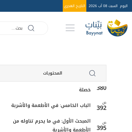
364
والعهد
اليوم
السبت 08 آب 2026
التاريخ الهجري
المبحث الرابع: في أحكام الوفاء بالنذر
ص
367
والحنث
ص
الباب الرابع: في الكفّارات
374
المبحث الأول: في موجبات الكفارة
ص
376
وخصالها
المحتويات
المبحث الثاني: في كيفية القيام بكل
ص
380
خصلة
ص
الباب الخامس: في الأطعمة والأشربة
392
المبحث الأول: في ما يحرم تناوله من
ص
395
الأطعمة والأشربة