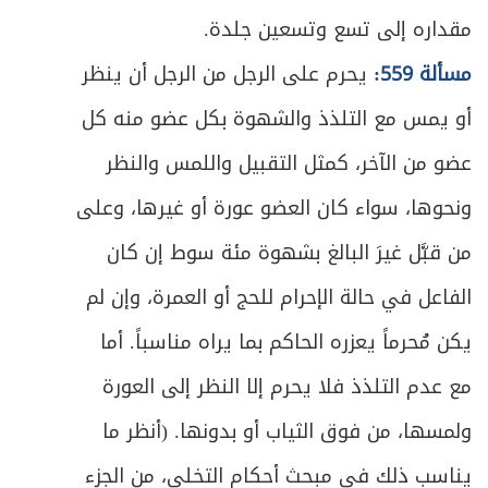
مقداره إلى تسع وتسعين جلدة.
ص
المبحث الخامس: في أحكام عامة/ الطلاق
634
مسألة 559:
يحرم على الرجل من الرجل أن ينظر
ص
الفصل الثاني في الخلع والمباراة
637
أو يمس مع التلذذ والشهوة بكل عضو منه كل
ص
المبحث الأول: في الخلع
639
عضو من الآخر، كمثل التقبيل واللمس والنظر
ونحوها، سواء كان العضو عورة أو غيرها، وعلى
ص
المبحث الثاني: في المباراة
645
من قبَّل غيرَ البالغ بشهوة مئة سوط إن كان
ص
الباب الثالث: في الميراث
656
الفاعل في حالة الإحرام للحج أو العمرة، وإن لم
الفصل الأول: في موجبات الإرث وأقسام الوارث
يكن مُحرماً يعزره الحاكم بما يراه مناسباً. أما
ص
659
وشروطه
مع عدم التلذذ فلا يحرم إلا النظر إلى العورة
ص
المبحث الأول: في موجبات الإرث وطبقات الوارث
ولمسها، من فوق الثياب أو بدونها. (أنظر ما
661
يناسب ذلك في مبحث أحكام التخلي، من الجزء
المبحث الثاني: في مرتكزات تقدير الحصص