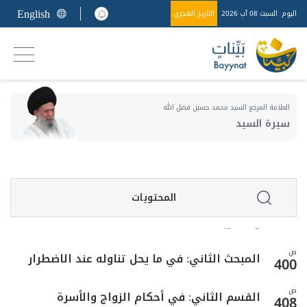
ص
المبحث الرابع: في أحكام الوفاء بالنذر والحنث
English
367
اليوم
السبت 08 آب 2026
التاريخ الهجري
ص
الباب الرابع: في الكفّارات
374
ص
المبحث الأول: في موجبات الكفارة وخصالها
376
العلامة المرجع السيد محمد حسين فضل الله
ص
سيرة السيد
المبحث الثاني: في كيفية القيام بكل خصلة
380
ص
الباب الخامس: في الأطعمة والأشربة
392
المحتويات
المبحث الأول: في ما يحرم تناوله من الأطعمة
ص
395
والأشربة
ص
المبحث الثاني: في ما يحل تناوله عند الاضطرار
400
ص
القسم الثاني: في أحكام الزواج والأسرة
408