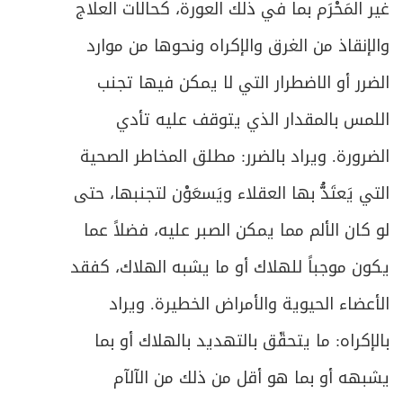
غير المَحْرَم بما في ذلك العورة، كحالات العلاج
والإنقاذ من الغرق والإكراه ونحوها من موارد
الضرر أو الاضطرار التي لا يمكن فيها تجنب
اللمس بالمقدار الذي يتوقف عليه تأدي
الضرورة. ويراد بالضرر: مطلق المخاطر الصحية
التي يَعتَدُّ بها العقلاء ويَسعَوْن لتجنبها، حتى
لو كان الألم مما يمكن الصبر عليه، فضلاً عما
يكون موجباً للهلاك أو ما يشبه الهلاك، كفقد
الأعضاء الحيوية والأمراض الخطيرة. ويراد
بالإكراه: ما يتحقّق بالتهديد بالهلاك أو بما
يشبهه أو بما هو أقل من ذلك من الآلآم