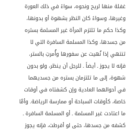
غفلة منها لريح ونحوه، سواءً في ذلك العورة
وغيرها، وسواءً كان النظر بشهوة أو بدونها،
وكذا حكم ما تلتزم المرأة غير المسلمة بستره
من جسدها، وكذا المسلمة السافرة التي لا
تنتهي إذا نُهيت عن سفورها وأُمرتِ بالستر،
فإنه لا يجوز ـ أيضاً ـ للرجل أن ينظر، ولو بدون
شهوة، إلى ما تلتزمان بستره من جسديهما
في أحوالهما العادية وإن كشفتاه في أوقات
خاصة، كأوقات السباحة أو ممارسة الرياضة. وأمَّا
ما اعتادت غير المسلمة ـ أو المسلمة السافرة ـ
كشفه من جسدها، حتى لو أفرطت، فإنه يجوز