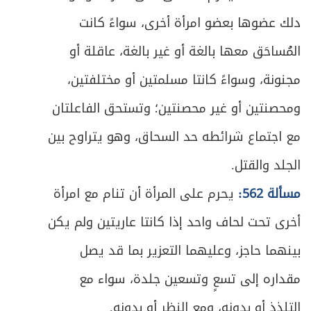
729
دلك عضوها بعضو امرأة أخرى، سواءً كانت
المبحث الثالث: في أمور مشكلة متفرقة
ص
731
المُساحَق معها بالغة أو غير بالغة، عاقلة أو
بالميراث
مجنونة، وسواءً كانتا مسلمتين أو مختلفتين،
ومحصنتين أو غير محصنتين؛ وتستحق الفاعلتان
مع اجتماع شرائطه حد السحاق، وهو يتراوح بين
الجلد والقتل.
مسألة 562:
يحرم على المرأة أن تنام مع امرأة
أخرى تحت لحاف واحد إذا كانتا عاريتين ولم يكن
بينهما حاجز، وعليهما التعزير بما قد يصل
مقداره إلى تسعٍ وتسعين جلدة، سواء مع
التلذذ أو بدونه، ومع النظر أو بدونه.