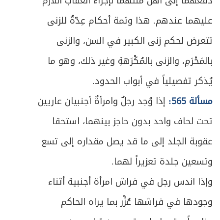
دفعهما إلى أهل ملّتهما لإجراء العقاب اللازم
عليهما عندهم. هذا وثمة أحكام عِدّةٌ للزنى
تتعرض لحكم زنى الكبير في السن، والزنى
بالمَحْرَمِ، والزنى بالمُكْرَهةِ وغير ذلك، وهو ما
يُذكر تفصيلياً في أبواب الحدود.
مسألة 565:
إذا وُجد رجلٌ وامرأةٌ أجنبيان عاريين
تحت لحاف واحد بدون حاجز بينهما، استحقا
عقوبة الجلد إلى ما قد يصل مقداره إلى تسع
وتسعين جلدة تعزيراً لهما.
وإذا اندس رجل في فراش امرأة أجنبية أثناء
وجودها في فراشها عُزِّر بما يراه الحاكم