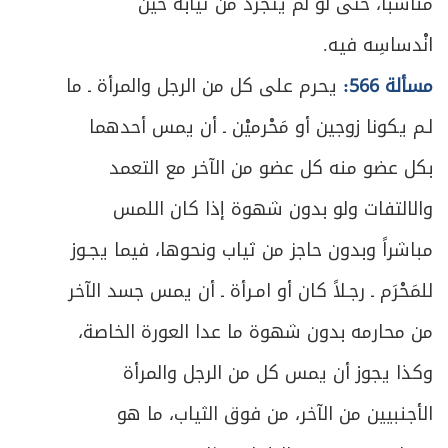
مناسباً، حتى لو لم يتجرد من ثيابه حين
انْدساسِه فيه.
مسألة 566:
يحرم على كل من الرجل والمرأة ـ ما
لـم يكونا زوجين أو مَحْرميْن ـ أن يمس أحدهما
بكل عضو منه كل عضو من الآخر مع التعمد
والالتفات ولو بدون شهوة إذا كان اللمس
مباشراً وبدون حاجز من ثياب ونحوها، فيما يجـوز
للمَحْرَم ـ رجـلاً كان أو امـرأة ـ أن يمس جسد الآخر
من محارمه بدون شهوة ما عدا العورة الخاصة،
وكذا يجوز أن يمس كل من الرجل والمرأة
الأجنبيين من الآخر، من فوق الثياب، ما هو