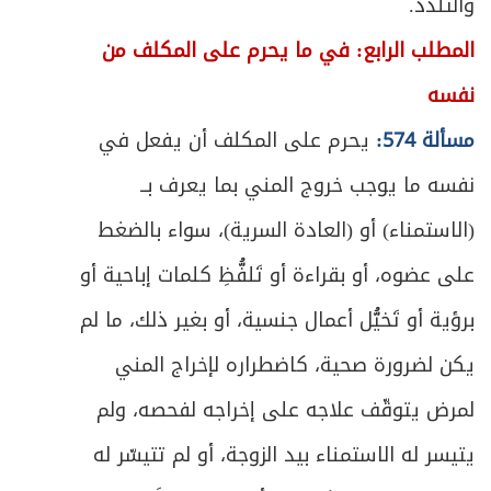
والتلذذ.
المطلب الرابع: في ما يحرم على المكلف من
نفسه
مسألة 574:
يحرم على المكلف أن يفعل في
نفسه ما يوجب خروج المني بما يعرف بــ
(الاستمناء) أو (العادة السرية)، سواء بالضغط
على عضوه، أو بقراءة أو تَلفُّظِ كلمات إباحية أو
برؤية أو تَخيُّل أعمال جنسية، أو بغير ذلك، ما لم
يكن لضرورة صحية، كاضطراره لإخراج المني
لمرض يتوقّف علاجه على إخراجه لفحصه، ولم
يتيسر له الاستمناء بيد الزوجة، أو لم تتيسّر له