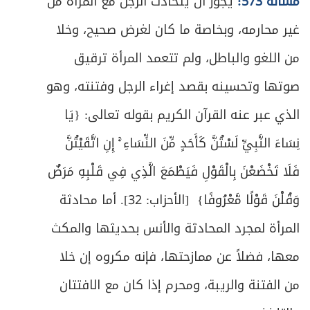
مسألة 573:
يجوز أن يتحادث الرجل مع المرأة من
غير محارمه، وبخاصة ما كان لغرض صحيح، وخلا
من اللغو والباطل، ولم تتعمد المرأة ترقيق
صوتها وتحسينه بقصد إغراء الرجل وفتنته، وهو
الذي عبر عنه القرآن الكريم بقوله تعالى: {يَا
نِسَاءَ النَّبِيِّ لَسْتُنَّ كَأَحَدٍ مِّنَ النِّسَاءِ ۚ إِنِ اتَّقَيْتُنَّ
فَلَا تَخْضَعْنَ بِالْقَوْلِ فَيَطْمَعَ الَّذِي فِي قَلْبِهِ مَرَضٌ
وَقُلْنَ قَوْلًا مَّعْرُوفًا} [الأحزاب: 32]. أما محادثة
المرأة لمجرد المحادثة والأنس بحديثها والمكث
معها، فضلاً عن ممازحتها، فإنه مكروه إن خلا
من الفتنة والريبة، ومحرم إذا كان مع الافتتان