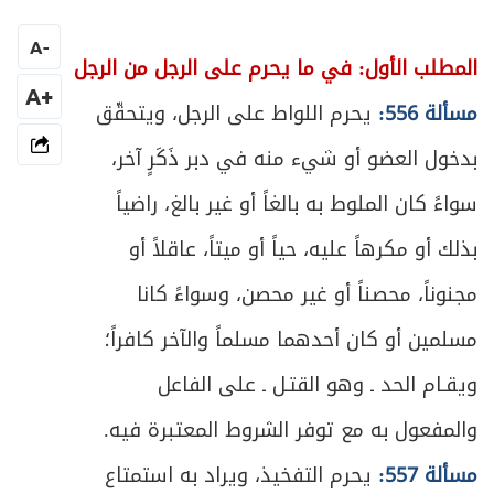
ص
المبحث الأول: في صيغة العقد
460
A
-
المطلب الأول: في ما يحرم على الرجل من الرجل
ص
المبحث الثاني: في أهلية المتعاقدين
+A
465
مسألة 556:
يحرم اللواط على الرجل، ويتحقّق
ص
بدخول العضو أو شيء منه في دبر ذَكَرٍ آخر،
المبحث الثالث: في أحكام البطلان والفسخ
472
سواءً كان الملوط به بالغاً أو غير بالغ، راضياً
ص
الفصل الثالث: في آثار الزواج
491
بذلك أو مكرهاً عليه، حياً أو ميتاً، عاقلاً أو
ص
المبحث الأول: في المهر وأحكامه
493
مجنوناً، محصناً أو غير محصن، وسواءً كانا
مسلمين أو كان أحدهما مسلماً والآخر كافراً؛
ص
المبحث الثاني: في نفقة الزوجة
505
ويقـام الحد ـ وهو القتـل ـ على الفاعل
ص
المبحث الثالث: في حق الاستمتاع
516
والمفعول به مع توفر الشروط المعتبرة فيه.
ص
المبحث الرابع: في التحكيم في الشقاق
530
مسألة 557:
يحرم التفخيذ، ويراد به استمتاع