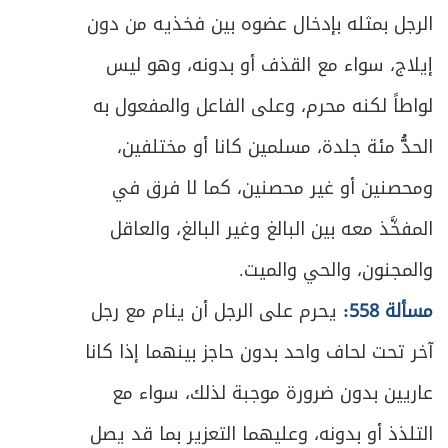
الرجل بمثله بإدخال عضوه بين فخذيه من دون
ص
المبحث الخامس: في القرابة ولواحقها
533
إيلاج، سواء مع القذف أو بدونه، وهو ليس
ص
الفصل الرابع: في خصائص الزواج المؤقت
580
لواطاً لكنه محرم، وعلى الفاعل والمفعول به
ص
الباب الثاني: في الطلاق
الحدُّ مئة جلدة، مسلمين كانا أو مختلفين،
591
ومحصنين أو غير محصنين، كما لا فرق في
ص
الفصل الأول: في الطلاق
595
المفخَّذ معه بين البالغ وغير البالغ، والعاقل
ص
المبحث الأول: في شروط الطلاق والأقسام
597
والمجنون، والحي والميت.
ص
مسألة 558:
يحرم على الرجل أن ينام مع رجل
المبحث الثاني: في أحكام تعدد الطلاق
610
آخر تحت لحاف واحد بدون حاجز بينهما إذا كانا
ص
المبحث الثالث: في أحكام العدة
615
عاريين بدون ضرورة موجبة لذلك، سواء مع
ص
المبحث الرابع: في أحكام المفقود زوجها
627
التلذذ أو بدونه، وعليهما التعزير بما قد يصل