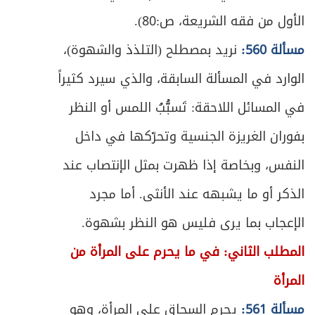
ص
664
وأقسام الوارث من هذه الجهة
الأول من فقه الشريعة، ص:80).
مسألة 560:
نريد بمصطلح (التلذذ والشهوة)،
ص
المبحث الثالث: في الشروط المعتبرة في الوارث
671
الوارد في المسألة السابقة، والذي سيرد كثيراً
ص
الفصل الثاني: في كيفية توزيع التركة
684
في المسائل اللاحقة: تَسبُّبُ اللمس أو النظر
ص
المبحث الأول: في إرث المتقربين بالنسب
بفوران الغريزة الجنسية وتحرّكها في داخل
685
النفس، وبخاصة إذا ظهرت بمثل الإنتصاب عند
ص
المبحث الثاني: في تفصيل إرث ذوي الأسباب
716
الذكر أو ما يشبهه عند الأنثى. أما مجرد
ص
في ميراث ذوي الحالات المشكلة
720
الإعجاب بما يرى فليس هو النظر بشهوة.
المطلب الثاني: في ما يحرم على المرأة من
المبحث الأول: في ميراث الغرقى والمهدوم
ص
723
عليهم ونحوهم
المرأة
ص
مسألة 561:
يحرم السحاق على المرأة، وهو
المبحث الثاني: في ميراث الخنثى