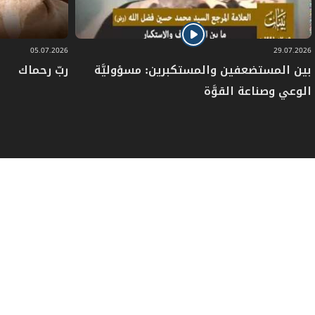
05.07.2026
29.07.2026
بين المستضعفين والمستكبرين: مسؤوليَّة
ربّ رحماك
الوعي وصناعة القوَّة