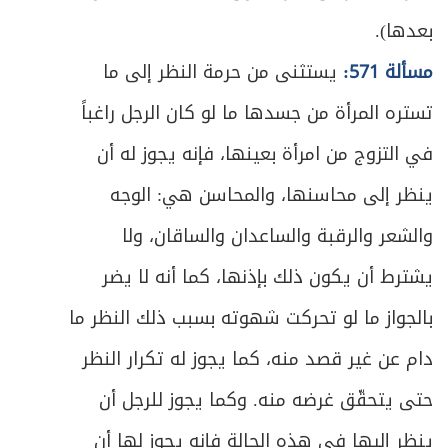
بعدها).
مسألة 571:
يستثنى من حرمة النظر إلى ما
تستره المرأة من جسدها ما لو كان الرجل راغباً
في التزوج من امرأة بعينها، فإنه يجوز له أن
ينظر إلى محاسنها، والمحاسن هي: الوجه
والشعر والرقبة والساعدان والساقان، ولا
يشترط أن يكون ذلك بإذنها، كما أنه لا يضر
بالجواز ما لو تحركت شهوته بسبب ذلك النظر ما
دام عن غير قصد منه، كما يجوز له تكرار النظر
حتى يتحقّق غرضه منه. وكما يجوز للرجل أن
ينظر إليها في هذه الحالة فإنه يجوز لها أن