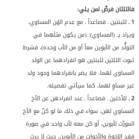
فالثلثان فرضٌ لمن يلي:
1 ـ
للبنتين ـ فصاعداً ـ مع عدم الإبن المساوي،
ويراد بــ (المساوي): (من يكون مثلَهما في
التولُّد من الأبوين معاً أو من الأب وحده)، فشرط
ثبوت الثلثين للبنتين هو انفرادهما عن الولد
المساوي لهما، فلا يضر بانفرادهما وجود ولد
غير مساوٍ لهما، كما سيأتي تفصيله.
2 ـ
للأختين ـ فصاعداً ـ عند انفرادهن عن الأخ
المساوي لهن، سواء في ذلك ما لو كنّ مع الأخ
المورِّث لأبوين، أو كن معه لأب واحد في صورة
فقد الإخوة والأخوات من الأبوين، حيث لا يرث