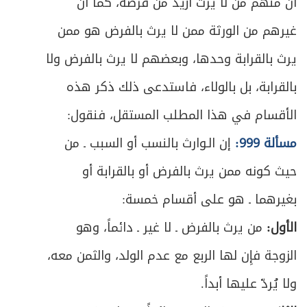
أن منهم من لا يرث أزيد من فرضه، كما أن
غيرهم من الورثة ممن لا يرث بالفرض هو ممن
يرث بالقرابة وحدها، وبعضهم لا يرث بالفرض ولا
بالقرابة، بل بالولاء، فاستدعى ذلك ذكر هذه
الأقسام في هذا المطلب المستقل، فنقول:
مسألة 999:
إن الـوارث بالنسب أو السبب ـ من
حيث كونه ممن يرث بالفرض أو بالقرابة أو
بغيرهما ـ هو على أقسام خمسة:
الأول:
من يرث بالفرض ـ لا غير ـ دائماً، وهو
الزوجة فإِن لها الربع مع عدم الولد، والثمن معه،
ولا يُردّ عليها أبداً.