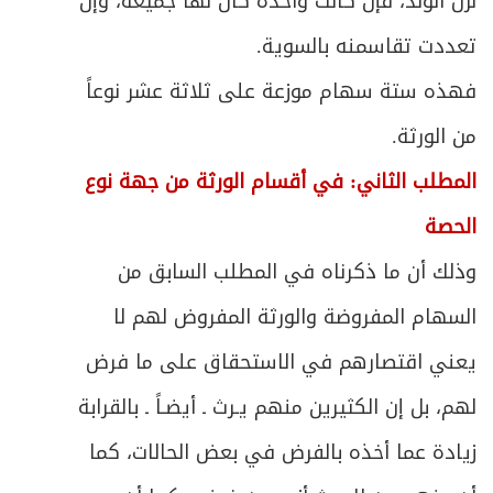
نزل الولد، فإن كانت واحدة كان لها جميعه، وإن
تعددت تقاسمنه بالسوية.
فهذه ستة سهام موزعة على ثلاثة عشر نوعاً
من الورثة.
المطلب الثاني: في أقسام الورثة من جهة نوع
الحصة
وذلك أن ما ذكرناه في المطلب السابق من
السهام المفروضة والورثة المفروض لهم لا
يعني اقتصارهم في الاستحقاق على ما فرض
لهم، بل إن الكثيرين منهم يـرث ـ أيضـاً ـ بالقرابة
زيادة عما أخذه بالفرض في بعض الحالات، كما