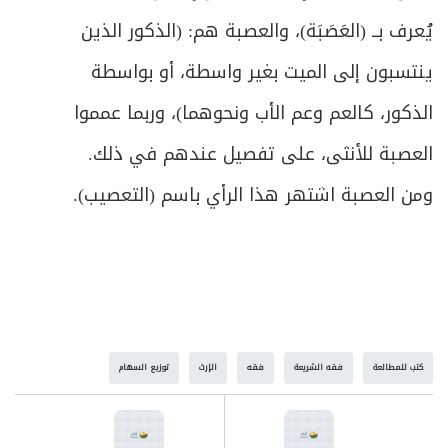
يُعرف بــ (العَصَبَة)، والعصبة هم: (الذكور الذين
ينتسبون إلى الميت بغير واسطة، أو بواسطة
الذكور، كالعم وعم الأب ونحوهما)، وربما عمموا
العصبة للأنثى، على تفصيل عندهم في ذلك.
ومن العصبة اشتهر هذا الرأي باسم (التعصيب).
كتب للمطالعة
فقه الشريعة
فقه
الإرث
توزيع السهام