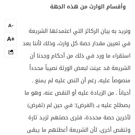
المبحث الأول: في ميراث الغرقى والمهدوم
وأقسام الوارث من هذه الجهة
ص
723
عليهم ونحوهم
A
-
ص
المبحث الثاني: في ميراث الخنثى
ونريد به بيان الركائز التي اعتمدتها الشريعة
729
+A
في تعيين مقدار حصة كل وارث، وذلك لأننا بعد
المبحث الثالث: في أمور مشكلة متفرقة
ص
731
بالميراث
استقراء ما ورد في ذلك من أحكام وجدنا أن
الشريعة قد عينت لبعض الورثة نصيباً محدداً
منصوصاً عليه، رغم أن النص عليه لم يمنع ـ
أحياناً ـ من الزيادة عليه أو النقص عنه، وهو ما
يصطلح عليه بــ (الفرض)؛ في حين لم (تفرض)
لآخرين حصة محددة، فترى حصتهم تزيد تارة
وتنقص أخرى، لأن الشريعة أعطتهم ما يبقى