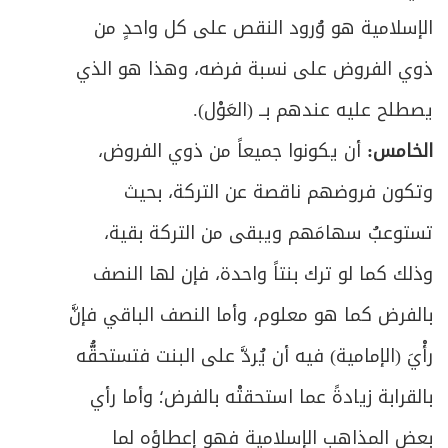
الإسلامية هو وُرود النقص على كل واحدٍ من
ذوي الفروض على نسبة فرضه، وهذا هو الذي
يصطلح عليه عندهم بــ (العَوْل).
الخامس:
أن يكونوا جميعاً من ذوي الفروض،
وتكون فروضهم ناقصة عن التركة، بحيث
تستوعبُ سهامَهم ويبقى من التركة بقية،
وذلك كما لو ترك بنتاً واحدة، فإن لها النصف
بالفرض كما هو معلوم، وأما النصف الباقي فإنَّ
رأْيَ (الإمامية) فيه أن يُردَّ على البنت فتستحقُّه
بالقرابة زيادةً عما استحقتْه بالفرض؛ وأما رأي
بعض المذاهب الإسلامية فهو إعطاؤه لما