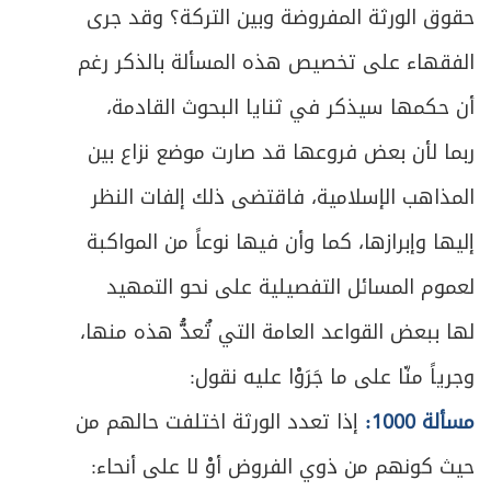
حقوق الورثة المفروضة وبين التركة؟ وقد جرى
الفقهاء على تخصيص هذه المسألة بالذكر رغم
أن حكمها سيذكر في ثنايا البحوث القادمة،
ربما لأن بعض فروعها قد صارت موضع نزاع بين
المذاهب الإسلامية، فاقتضى ذلك إلفات النظر
إليها وإبرازها، كما وأن فيها نوعاً من المواكبة
لعموم المسائل التفصيلية على نحو التمهيد
لها ببعض القواعد العامة التي تُعدُّ هذه منها،
وجرياً منّا على ما جَرَوْا عليه نقول:
مسألة 1000:
إذا تعدد الورثة اختلفت حالهم من
حيث كونهم من ذوي الفروض أوْ لا على أنحاء: